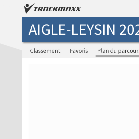
AIGLE-LEYSIN 20
Classement
Favoris
Plan du parcour
Hide