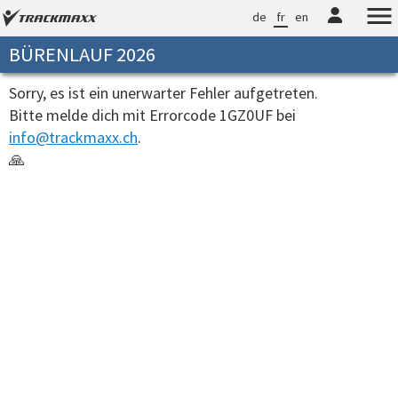
de
fr
en
BÜRENLAUF 2026
Sorry, es ist ein unerwarter Fehler aufgetreten.
Bitte melde dich mit Errorcode 1GZ0UF bei
info@trackmaxx.ch
.
🙏
00:00:00.0226052