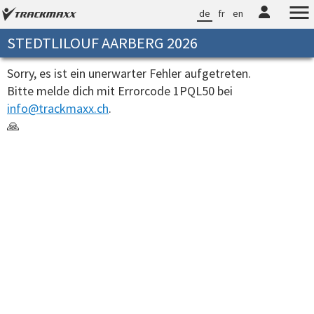
de
fr
en
STEDTLILOUF AARBERG 2026
Sorry, es ist ein unerwarter Fehler aufgetreten.
Bitte melde dich mit Errorcode 1PQL50 bei
info@trackmaxx.ch
.
🙏
00:00:00.0078608