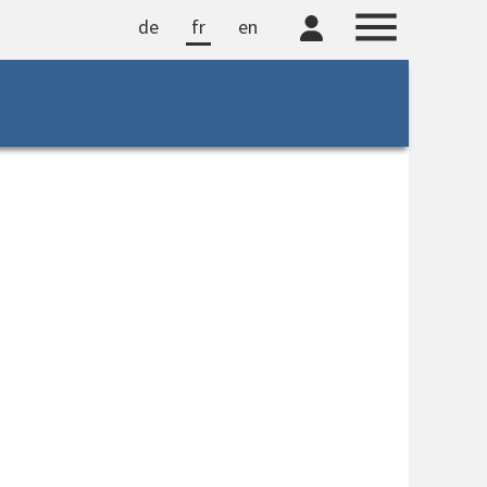
de
fr
en