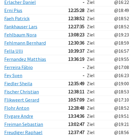
Erlacher Daniel
-
Ziel
@16:22
Erni Pius
12:25:28
Ziel
@18:49
Faeh Patrick
12:38:52
Ziel
@18:52
Fankhauser Lars
12:27:35
Ziel
@18:52
Fehlbaum Nora
13:08:23
Ziel
@19:23
Fehlmann Bernhard
12:30:36
Ziel
@18:59
Fella Ulli
10:39:37
Ziel
@16:57
Fernandez Matthias
13:36:19
Ziel
@19:55
Ferreira Fábio
-
Ziel
@17:08
Fey Sven
-
Ziel
@16:23
Fiedler Sheila
12:35:49
Ziel
@19:00
Fischer Christian
12:38:11
Ziel
@18:53
Flikweert Gerard
10:57:09
Ziel
@17:10
Flohr Anton
12:28:48
Ziel
@18:52
Flygare Andre
13:34:36
Ziel
@19:51
Freiman Sebastian
13:02:47
Ziel
@19:21
Freudiger Raphael
12:37:47
Ziel
@18:56