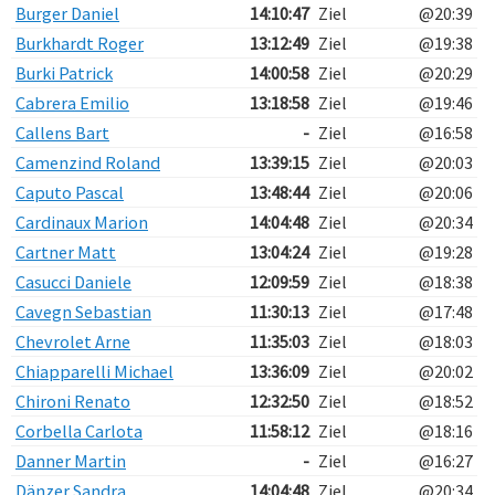
Burger Daniel
14:10:47
Ziel
@20:39
Burkhardt Roger
13:12:49
Ziel
@19:38
Burki Patrick
14:00:58
Ziel
@20:29
Cabrera Emilio
13:18:58
Ziel
@19:46
Callens Bart
-
Ziel
@16:58
Camenzind Roland
13:39:15
Ziel
@20:03
Caputo Pascal
13:48:44
Ziel
@20:06
Cardinaux Marion
14:04:48
Ziel
@20:34
Cartner Matt
13:04:24
Ziel
@19:28
Casucci Daniele
12:09:59
Ziel
@18:38
Cavegn Sebastian
11:30:13
Ziel
@17:48
Chevrolet Arne
11:35:03
Ziel
@18:03
Chiapparelli Michael
13:36:09
Ziel
@20:02
Chironi Renato
12:32:50
Ziel
@18:52
Corbella Carlota
11:58:12
Ziel
@18:16
Danner Martin
-
Ziel
@16:27
Dänzer Sandra
14:04:48
Ziel
@20:34