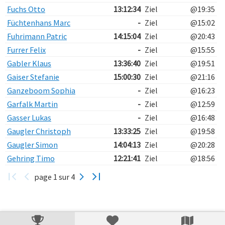
Fuchs Otto
13:12:34
Ziel
@19:35
Füchtenhans Marc
-
Ziel
@15:02
Fuhrimann Patric
14:15:04
Ziel
@20:43
Furrer Felix
-
Ziel
@15:55
Gabler Klaus
13:36:40
Ziel
@19:51
Gaiser Stefanie
15:00:30
Ziel
@21:16
Ganzeboom Sophia
-
Ziel
@16:23
Garfalk Martin
-
Ziel
@12:59
Gasser Lukas
-
Ziel
@16:48
Gaugler Christoph
13:33:25
Ziel
@19:58
Gaugler Simon
14:04:13
Ziel
@20:28
Gehring Timo
12:21:41
Ziel
@18:56
page 1 sur 4
Verarbeitungszeit: 49ms