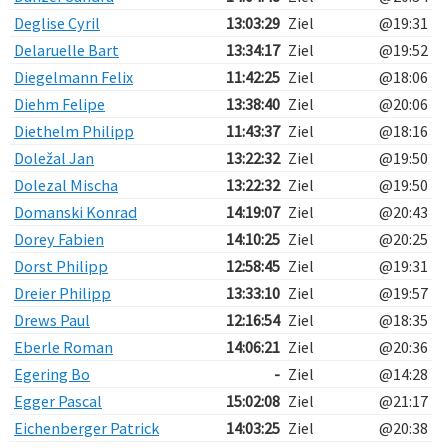
Deglise Cyril
13:03:29
Ziel
@19:31
Delaruelle Bart
13:34:17
Ziel
@19:52
Diegelmann Felix
11:42:25
Ziel
@18:06
Diehm Felipe
13:38:40
Ziel
@20:06
Diethelm Philipp
11:43:37
Ziel
@18:16
Doležal Jan
13:22:32
Ziel
@19:50
Dolezal Mischa
13:22:32
Ziel
@19:50
Domanski Konrad
14:19:07
Ziel
@20:43
Dorey Fabien
14:10:25
Ziel
@20:25
Dorst Philipp
12:58:45
Ziel
@19:31
Dreier Philipp
13:33:10
Ziel
@19:57
Drews Paul
12:16:54
Ziel
@18:35
Eberle Roman
14:06:21
Ziel
@20:36
Egering Bo
-
Ziel
@14:28
Egger Pascal
15:02:08
Ziel
@21:17
Eichenberger Patrick
14:03:25
Ziel
@20:38