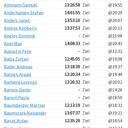
Ammann Samuel
13:26:58
Ziel
@19:55
Anderhalden Stefan
14:01:55
Ziel
@20:29
Anders Janet
13:53:10
Ziel
@20:07
Andres Kimberly
13:37:53
Ziel
@20:11
Angioy Dominik
-
Ziel
@15:08
Apel Max
14:08:33
Ziel
@20:43
Augustin Felix
-
Ziel
@12:32
Baba Zoltan
12:45:05
Ziel
@19:08
Bader Andreas
13:18:39
Ziel
@19:37
Balogh Arpad
13:20:34
Ziel
@19:49
Barbera Lorenzo
13:26:32
Ziel
@20:02
Baresic Darijo
-
Ziel
@14:26
Baroni Paolo
-
Ziel
@18:50
Baumberger Mattias
12:13:19
Ziel
@18:32
Baumstark Alexander
13:07:37
Ziel
@19:21
Bayat Atılay
12:35:29
Ziel
@18:54