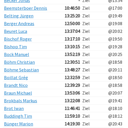
Becker Jonas
-
Ziel
@13:34
Beemsterboer Dennis
10:46:50
Ziel
@17:00
Belting Jürgen
13:25:20
Ziel
@19:49
Berger Andreas
12:50:00
Ziel
@19:08
Beuret Luca
13:37:04
Ziel
@20:02
Bischof Roger
13:17:10
Ziel
@19:50
Bishop Tim
13:10:15
Ziel
@19:28
Bock Manuel
13:52:19
Ziel
@20:25
Böhm Christian
12:30:51
Ziel
@18:58
Böhme Sebastian
13:48:27
Ziel
@20:11
Boillat Grég
12:32:59
Ziel
@18:50
Brandt Nico
12:39:29
Ziel
@18:58
Braun Michael
13:53:06
Ziel
@20:07
Brokbals Markus
13:22:08
Ziel
@19:41
Brot Iwan
11:46:41
Ziel
@18:10
Buddingh Tim
11:59:10
Ziel
@18:12
Bünger Marion
14:19:30
Ziel
@20:43