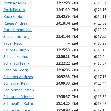
Roth Anselm
13:22:28
Ziel
@19:37
Roth Patrick
14:41:19
Ziel
@21:16
Ruch Fabio
12:42:39
Ziel
@19:11
Rüegg Andreas
14:18:04
Ziel
@20:52
Rutschmann Nik
-
Ziel
@13:22
Saatmann Jörg
11:41:44
Ziel
@17:55
Sager Reto
-
Ziel
@16:23
Sauber Philipp
12:25:53
Ziel
@18:43
Schada Marius
13:56:18
Ziel
@20:24
Schaffeld Frank
12:22:22
Ziel
@18:57
Scheiba Georg
13:36:36
Ziel
@20:05
Schinner Andreas
10:52:38
Ziel
@17:16
Schläpfer Kevin
14:09:33
Ziel
@20:44
Schloemer Stefan
-
Ziel
@15:39
Schlotter Michael
12:38:37
Ziel
@18:53
Schmeußer Kathrin
12:14:20
Ziel
@18:28
Schmid Andreas
12:50:43
Ziel
@19:15