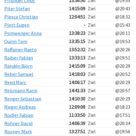
Pfrunder Linus
13:36:50
Ziel
@19:55
Piter Stefan
14:15:09
Ziel
@20:43
Plesca Christian
12:04:51
Ziel
@18:32
Plett Eugen
-
Ziel
@15:43
Pomwenger Anna
13:38:23
Ziel
@20:11
Quinn Tom
13:35:15
Ziel
@19:53
Raffainer Raeto
13:52:32
Ziel
@20:26
Raiber Fabian
13:33:13
Ziel
@19:51
Randén Björn
14:15:09
Ziel
@20:29
Reber Samuel
14:18:03
Ziel
@20:52
Reed Marc
14:06:17
Ziel
@20:29
Reismann Karin
14:41:33
Ziel
@20:57
Renger Sebastian
14:10:30
Ziel
@20:29
Rieger Andreas
12:09:08
Ziel
@18:23
Rodler Fabian
11:33:50
Ziel
@17:51
Rohner David
14:06:39
Ziel
@20:34
Rooney Mark
13:27:51
Ziel
@19:56