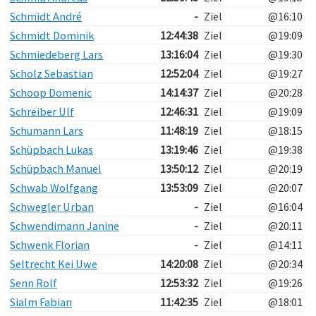
Schmidt André
-
Ziel
@16:10
Schmidt Dominik
12:44:38
Ziel
@19:09
Schmiedeberg Lars
13:16:04
Ziel
@19:30
Scholz Sebastian
12:52:04
Ziel
@19:27
Schoop Domenic
14:14:37
Ziel
@20:28
Schreiber Ulf
12:46:31
Ziel
@19:09
Schumann Lars
11:48:19
Ziel
@18:15
Schüpbach Lukas
13:19:46
Ziel
@19:38
Schüpbach Manuel
13:50:12
Ziel
@20:19
Schwab Wolfgang
13:53:09
Ziel
@20:07
Schwegler Urban
-
Ziel
@16:04
Schwendimann Janine
-
Ziel
@20:11
Schwenk Florian
-
Ziel
@14:11
Seltrecht Kei Uwe
14:20:08
Ziel
@20:34
Senn Rolf
12:53:32
Ziel
@19:26
Sialm Fabian
11:42:35
Ziel
@18:01