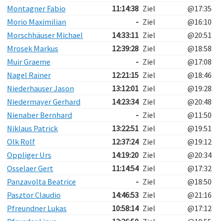
Montagner Fabio
11:14:38
Ziel
@17:35
Morio Maximilian
-
Ziel
@16:10
Morschhäuser Michael
14:33:11
Ziel
@20:51
Mrosek Markus
12:39:28
Ziel
@18:58
Muir Graeme
-
Ziel
@17:08
Nagel Rainer
12:21:15
Ziel
@18:46
Niederhauser Jason
13:12:01
Ziel
@19:28
Niedermayer Gerhard
14:23:34
Ziel
@20:48
Nienaber Bernhard
-
Ziel
@11:50
Niklaus Patrick
13:22:51
Ziel
@19:51
Olk Rolf
12:37:24
Ziel
@19:12
Oppliger Urs
14:19:20
Ziel
@20:34
Osselaer Gert
11:14:54
Ziel
@17:32
Panzavolta Beatrice
-
Ziel
@18:50
Pasztor Claudio
14:46:53
Ziel
@21:16
Pfreundner Lukas
10:58:14
Ziel
@17:12