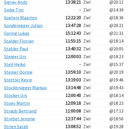
Signer Andy
13:38:21
Ziel
@20:11
Sinke Tim
-
Ziel
@14:39
Soeters Maarten
12:22:20
Ziel
@18:36
Sonderegger Julian
13:47:28
Ziel
@20:21
Spring Lukas
15:12:43
Ziel
@21:31
Stalder Florian
11:55:15
Ziel
@18:14
Stalder Paul
13:40:32
Ziel
@20:05
Steiger Urs
12:00:03
Ziel
@18:23
Steil Heiko
-
Ziel
@15:37
Steiner Dorine
13:59:10
Ziel
@20:19
Stettler Kevin
13:19:03
Ziel
@19:46
Stockbrügger Markus
13:14:48
Ziel
@19:43
Stöcker Urs
12:00:40
Ziel
@18:14
Stoev Martin
12:09:18
Ziel
@18:23
Straub Bertrand
11:00:08
Ziel
@17:13
Strebel Jerome
12:37:44
Ziel
@18:56
Strien Sarah
13:08:52
Ziel
@19:28