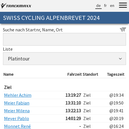
de
fr
en
SWISS CYCLING ALPENBREVET 2024
Suche nach Startnr, Name, Ort
Liste
Name
Fahrzeit
Standort
Tageszeit
Ziel
Mehler Achim
13:19:27
Ziel
@19:34
Meier Fabian
13:31:10
Ziel
@19:50
Meier Milena
13:22:13
Ziel
@19:41
Meyer Pablo
14:01:29
Ziel
@20:19
Monnet René
-
Ziel
@16:24