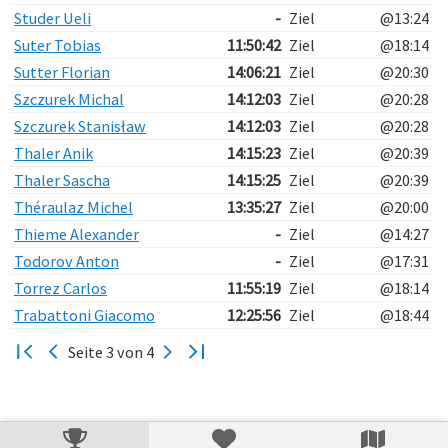
Studer Ueli
-
Ziel
@13:24
Suter Tobias
11:50:42
Ziel
@18:14
Sutter Florian
14:06:21
Ziel
@20:30
Szczurek Michal
14:12:03
Ziel
@20:28
Szczurek Stanisław
14:12:03
Ziel
@20:28
Thaler Anik
14:15:23
Ziel
@20:39
Thaler Sascha
14:15:25
Ziel
@20:39
Théraulaz Michel
13:35:27
Ziel
@20:00
Thieme Alexander
-
Ziel
@14:27
Todorov Anton
-
Ziel
@17:31
Torrez Carlos
11:55:19
Ziel
@18:14
Trabattoni Giacomo
12:25:56
Ziel
@18:44
Seite 3 von 4
Verarbeitungszeit: 47ms