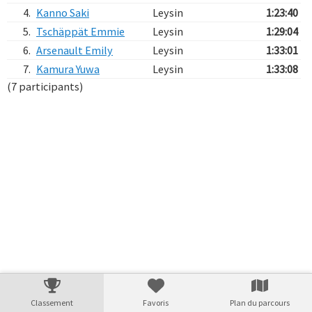
4.
Kanno Saki
Leysin
1:23:40
5.
Tschäppät Emmie
Leysin
1:29:04
6.
Arsenault Emily
Leysin
1:33:01
7.
Kamura Yuwa
Leysin
1:33:08
(7 participants)
Verarbeitungszeit: 10ms
Classement
Favoris
Plan du parcours