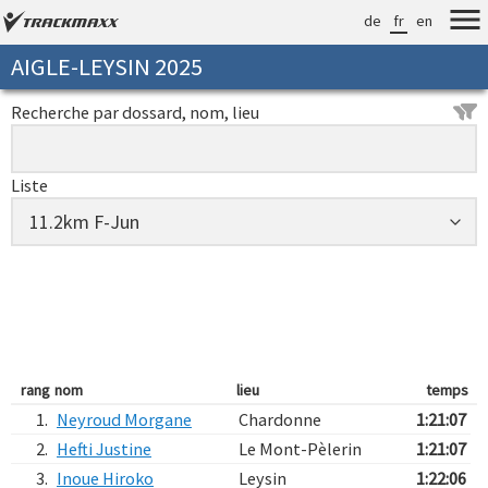
de
fr
en
AIGLE-LEYSIN 2025
Recherche par dossard, nom, lieu
Liste
rang
nom
lieu
temps
1.
Neyroud Morgane
Chardonne
1:21:07
2.
Hefti Justine
Le Mont-Pèlerin
1:21:07
3.
Inoue Hiroko
Leysin
1:22:06