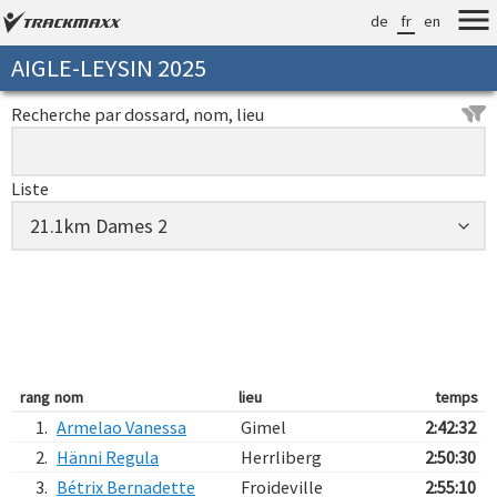
de
fr
en
AIGLE-LEYSIN 2025
Recherche par dossard, nom, lieu
Liste
rang
nom
lieu
temps
1.
Armelao Vanessa
Gimel
2:42:32
2.
Hänni Regula
Herrliberg
2:50:30
3.
Bétrix Bernadette
Froideville
2:55:10