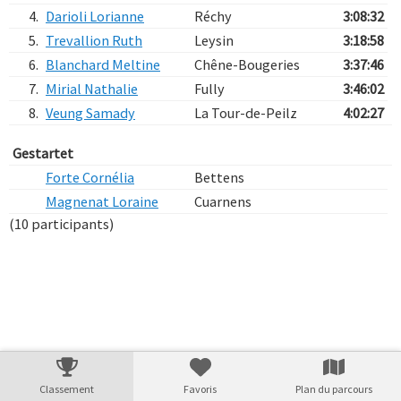
4.
Darioli Lorianne
Réchy
3:08:32
5.
Trevallion Ruth
Leysin
3:18:58
6.
Blanchard Meltine
Chêne-Bougeries
3:37:46
7.
Mirial Nathalie
Fully
3:46:02
8.
Veung Samady
La Tour-de-Peilz
4:02:27
Gestartet
Forte Cornélia
Bettens
Magnenat Loraine
Cuarnens
(10 participants)
Verarbeitungszeit: 10ms
Classement
Favoris
Plan du parcours