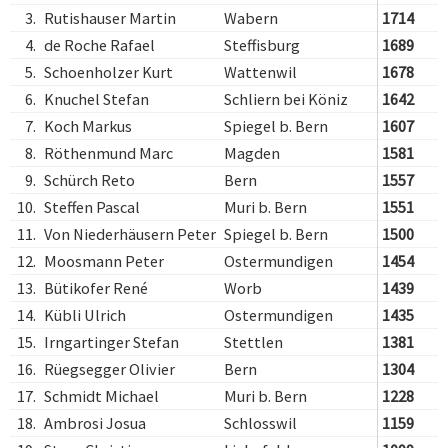
3.
Rutishauser Martin
Wabern
1714
4.
de Roche Rafael
Steffisburg
1689
5.
Schoenholzer Kurt
Wattenwil
1678
6.
Knuchel Stefan
Schliern bei Köniz
1642
7.
Koch Markus
Spiegel b. Bern
1607
8.
Röthenmund Marc
Magden
1581
9.
Schürch Reto
Bern
1557
10.
Steffen Pascal
Muri b. Bern
1551
11.
Von Niederhäusern Peter
Spiegel b. Bern
1500
12.
Moosmann Peter
Ostermundigen
1454
13.
Bütikofer René
Worb
1439
14.
Kübli Ulrich
Ostermundigen
1435
15.
Irngartinger Stefan
Stettlen
1381
16.
Rüegsegger Olivier
Bern
1304
17.
Schmidt Michael
Muri b. Bern
1228
18.
Ambrosi Josua
Schlosswil
1159