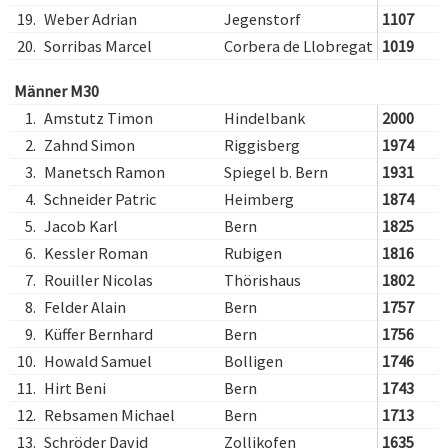
19.
Weber Adrian
Jegenstorf
1107
20.
Sorribas Marcel
Corbera de Llobregat
1019
Männer M30
1.
Amstutz Timon
Hindelbank
2000
2.
Zahnd Simon
Riggisberg
1974
3.
Manetsch Ramon
Spiegel b. Bern
1931
4.
Schneider Patric
Heimberg
1874
5.
Jacob Karl
Bern
1825
6.
Kessler Roman
Rubigen
1816
7.
Rouiller Nicolas
Thörishaus
1802
8.
Felder Alain
Bern
1757
9.
Küffer Bernhard
Bern
1756
10.
Howald Samuel
Bolligen
1746
11.
Hirt Beni
Bern
1743
12.
Rebsamen Michael
Bern
1713
13.
Schröder David
Zollikofen
1635