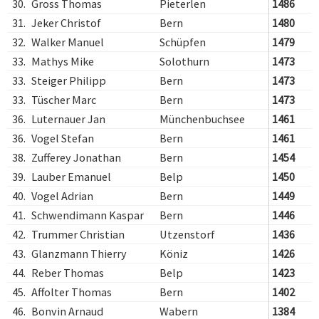
30.
Gross Thomas
Pieterlen
1486
31.
Jeker Christof
Bern
1480
32.
Walker Manuel
Schüpfen
1479
33.
Mathys Mike
Solothurn
1473
33.
Steiger Philipp
Bern
1473
33.
Tüscher Marc
Bern
1473
36.
Luternauer Jan
Münchenbuchsee
1461
36.
Vogel Stefan
Bern
1461
38.
Zufferey Jonathan
Bern
1454
39.
Lauber Emanuel
Belp
1450
40.
Vogel Adrian
Bern
1449
41.
Schwendimann Kaspar
Bern
1446
42.
Trummer Christian
Utzenstorf
1436
43.
Glanzmann Thierry
Köniz
1426
44.
Reber Thomas
Belp
1423
45.
Affolter Thomas
Bern
1402
46.
Bonvin Arnaud
Wabern
1384