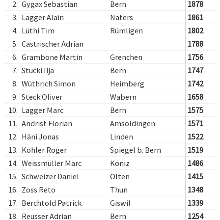
2.
Gygax Sebastian
Bern
1878
3.
Lagger Alain
Naters
1861
4.
Lüthi Tim
Rümligen
1802
5.
Castrischer Adrian
1788
6.
Grambone Martin
Grenchen
1756
7.
Stucki Ilja
Bern
1747
8.
Wüthrich Simon
Heimberg
1742
9.
Steck Oliver
Wabern
1658
10.
Lagger Marc
Bern
1575
11.
Andrist Florian
Amsoldingen
1571
12.
Häni Jonas
Linden
1522
13.
Kohler Roger
Spiegel b. Bern
1519
14.
Weissmüller Marc
Köniz
1486
15.
Schweizer Daniel
Olten
1415
16.
Zoss Reto
Thun
1348
17.
Berchtold Patrick
Giswil
1339
18.
Reusser Adrian
Bern
1254