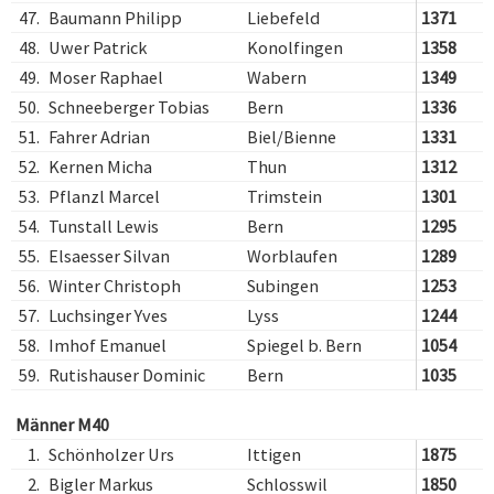
47.
Baumann Philipp
Liebefeld
1371
48.
Uwer Patrick
Konolfingen
1358
49.
Moser Raphael
Wabern
1349
50.
Schneeberger Tobias
Bern
1336
51.
Fahrer Adrian
Biel/Bienne
1331
52.
Kernen Micha
Thun
1312
53.
Pflanzl Marcel
Trimstein
1301
54.
Tunstall Lewis
Bern
1295
55.
Elsaesser Silvan
Worblaufen
1289
56.
Winter Christoph
Subingen
1253
57.
Luchsinger Yves
Lyss
1244
58.
Imhof Emanuel
Spiegel b. Bern
1054
59.
Rutishauser Dominic
Bern
1035
Männer M40
1.
Schönholzer Urs
Ittigen
1875
2.
Bigler Markus
Schlosswil
1850