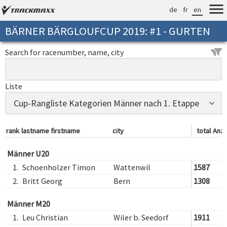
de
fr
en
BÄRNER BÄRGLOUFCUP 2019: #1 - GURTEN
Search for racenumber, name, city
Liste
rank
lastname firstname
city
total
Anza
Männer U20
1.
Schoenholzer Timon
Wattenwil
1587
2.
Britt Georg
Bern
1308
Männer M20
1.
Leu Christian
Wiler b. Seedorf
1911