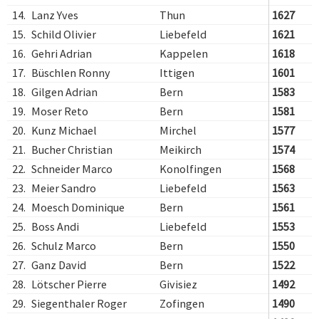
14.
Lanz Yves
Thun
1627
15.
Schild Olivier
Liebefeld
1621
16.
Gehri Adrian
Kappelen
1618
17.
Büschlen Ronny
Ittigen
1601
18.
Gilgen Adrian
Bern
1583
19.
Moser Reto
Bern
1581
20.
Kunz Michael
Mirchel
1577
21.
Bucher Christian
Meikirch
1574
22.
Schneider Marco
Konolfingen
1568
23.
Meier Sandro
Liebefeld
1563
24.
Moesch Dominique
Bern
1561
25.
Boss Andi
Liebefeld
1553
26.
Schulz Marco
Bern
1550
27.
Ganz David
Bern
1522
28.
Lötscher Pierre
Givisiez
1492
29.
Siegenthaler Roger
Zofingen
1490