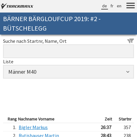
de
fr
en
BÄRNER BÄRGLOUFCUP 2019: #2 -
BÜTSCHELEGG
Suche nach Startnr, Name, Ort
Liste
Rang
Nachname Vorname
Zeit
Startnr
1.
Bigler Markus
26:37
357
2.
Rutishauser Martin
28:43
238