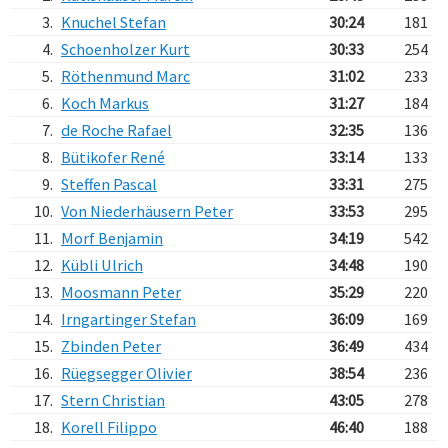
3.
Knuchel Stefan
30:24
181
4.
Schoenholzer Kurt
30:33
254
5.
Röthenmund Marc
31:02
233
6.
Koch Markus
31:27
184
7.
de Roche Rafael
32:35
136
8.
Bütikofer René
33:14
133
9.
Steffen Pascal
33:31
275
10.
Von Niederhäusern Peter
33:53
295
11.
Morf Benjamin
34:19
542
12.
Kübli Ulrich
34:48
190
13.
Moosmann Peter
35:29
220
14.
Irngartinger Stefan
36:09
169
15.
Zbinden Peter
36:49
434
16.
Rüegsegger Olivier
38:54
236
17.
Stern Christian
43:05
278
18.
Korell Filippo
46:40
188