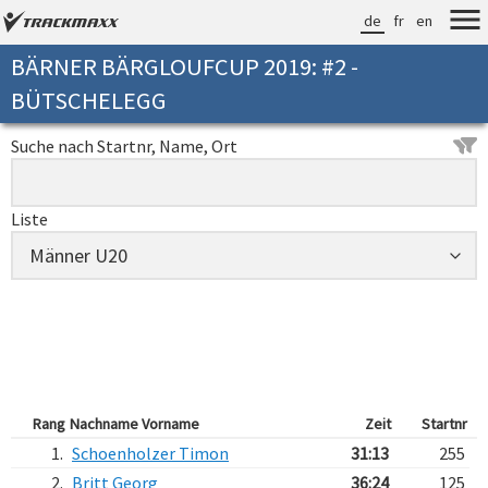
de
fr
en
BÄRNER BÄRGLOUFCUP 2019: #2 -
BÜTSCHELEGG
Suche nach Startnr, Name, Ort
Liste
Rang
Nachname Vorname
Zeit
Startnr
1.
Schoenholzer Timon
31:13
255
2.
Britt Georg
36:24
125