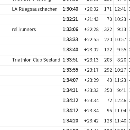
LA Rüegsauschachen
1:30:40
+20:02
171
12:41
1:32:21
+21:43
70
10:23
rellirunners
1:33:06
+22:28
322
9:13
1:33:33
+22:55
220
10:57
1:33:40
+23:02
122
9:55
Triathlon Club Seeland
1:33:51
+23:13
203
8:20
1:33:55
+23:17
292
10:17
1:34:07
+23:29
40
11:23
1:34:11
+23:33
250
9:41
1:34:12
+23:34
72
12:46
1:34:12
+23:34
96
11:04
1:34:20
+23:42
128
11:40