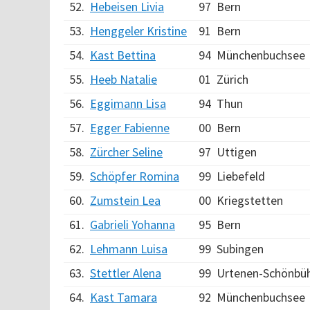
52.
Hebeisen Livia
97
Bern
53.
Henggeler Kristine
91
Bern
54.
Kast Bettina
94
Münchenbuchsee
55.
Heeb Natalie
01
Zürich
56.
Eggimann Lisa
94
Thun
57.
Egger Fabienne
00
Bern
58.
Zürcher Seline
97
Uttigen
59.
Schöpfer Romina
99
Liebefeld
60.
Zumstein Lea
00
Kriegstetten
61.
Gabrieli Yohanna
95
Bern
62.
Lehmann Luisa
99
Subingen
63.
Stettler Alena
99
Urtenen-Schönbüh
64.
Kast Tamara
92
Münchenbuchsee