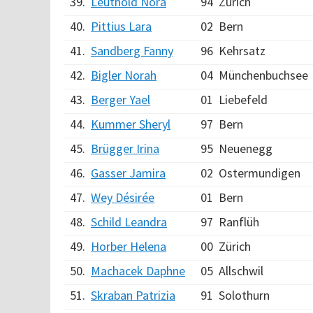
39.
Leuthold Nora
94
Zürich
40.
Pittius Lara
02
Bern
41.
Sandberg Fanny
96
Kehrsatz
42.
Bigler Norah
04
Münchenbuchsee
43.
Berger Yael
01
Liebefeld
44.
Kummer Sheryl
97
Bern
45.
Brügger Irina
95
Neuenegg
46.
Gasser Jamira
02
Ostermundigen
47.
Wey Désirée
01
Bern
48.
Schild Leandra
97
Ranflüh
49.
Horber Helena
00
Zürich
50.
Machacek Daphne
05
Allschwil
51.
Skraban Patrizia
91
Solothurn