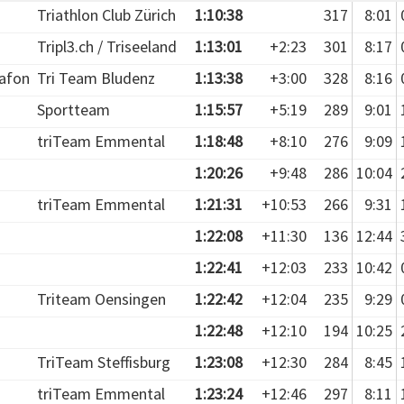
Triathlon Club Zürich
1:10:38
317
8:01
Tripl3.ch / Triseeland
1:13:01
+2:23
301
8:17
afon
Tri Team Bludenz
1:13:38
+3:00
328
8:16
Sportteam
1:15:57
+5:19
289
9:01
triTeam Emmental
1:18:48
+8:10
276
9:09
1:20:26
+9:48
286
10:04
triTeam Emmental
1:21:31
+10:53
266
9:31
1:22:08
+11:30
136
12:44
1:22:41
+12:03
233
10:42
Triteam Oensingen
1:22:42
+12:04
235
9:29
1:22:48
+12:10
194
10:25
TriTeam Steffisburg
1:23:08
+12:30
284
8:45
triTeam Emmental
1:23:24
+12:46
297
8:11