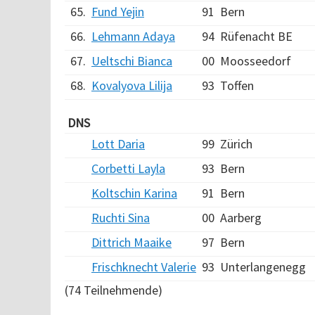
65.
Fund Yejin
91
Bern
66.
Lehmann Adaya
94
Rüfenacht BE
67.
Ueltschi Bianca
00
Moosseedorf
68.
Kovalyova Lilija
93
Toffen
DNS
Lott Daria
99
Zürich
Corbetti Layla
93
Bern
Koltschin Karina
91
Bern
Ruchti Sina
00
Aarberg
Dittrich Maaike
97
Bern
Frischknecht Valerie
93
Unterlangenegg
(74 Teilnehmende)
Verarbeitungszeit: 10ms