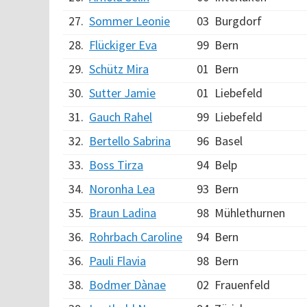
27.
Sommer Leonie
03
Burgdorf
28.
Flückiger Eva
99
Bern
29.
Schütz Mira
01
Bern
30.
Sutter Jamie
01
Liebefeld
31.
Gauch Rahel
99
Liebefeld
32.
Bertello Sabrina
96
Basel
33.
Boss Tirza
94
Belp
34.
Noronha Lea
93
Bern
35.
Braun Ladina
98
Mühlethurnen
36.
Rohrbach Caroline
94
Bern
36.
Pauli Flavia
98
Bern
38.
Bodmer Dànae
02
Frauenfeld