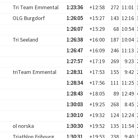
Tri Team Emmental
1:23:36
+12:58
272
11:01
OLG Burgdorf
1:26:05
+15:27
143
12:16
1:26:07
+15:29
68
10:54
Tri Seeland
1:26:38
+16:00
187
10:04
1:26:47
+16:09
246
11:13
1:27:57
+17:19
269
9:23
triTeam Emmental
1:28:31
+17:53
155
9:42
1:28:34
+17:56
111
11:25
1:28:43
+18:05
89
12:49
1:30:03
+19:25
268
8:45
1:30:10
+19:32
124
12:24
ol norska
1:30:30
+19:52
135
11:54
Triathlon Fribourg
1:30:31
+19:53
238
9:40