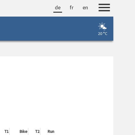
de
fr
en
20 °C
T1
Bike
T2
Run