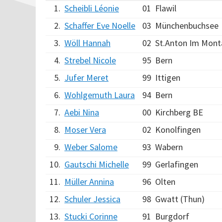
1.
Scheibli Léonie
01
Flawil
2.
Schaffer Eve Noelle
03
Münchenbuchsee
3.
Wöll Hannah
02
St.Anton Im Mont
4.
Strebel Nicole
95
Bern
5.
Jufer Meret
99
Ittigen
6.
Wohlgemuth Laura
94
Bern
7.
Aebi Nina
00
Kirchberg BE
8.
Moser Vera
02
Konolfingen
9.
Weber Salome
93
Wabern
10.
Gautschi Michelle
99
Gerlafingen
11.
Müller Annina
96
Olten
12.
Schuler Jessica
98
Gwatt (Thun)
13.
Stucki Corinne
91
Burgdorf