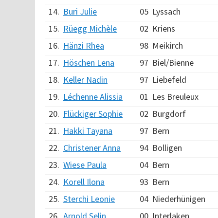
14.
Buri Julie
05
Lyssach
15.
Rüegg Michèle
02
Kriens
16.
Hänzi Rhea
98
Meikirch
17.
Höschen Lena
97
Biel/Bienne
18.
Keller Nadin
97
Liebefeld
19.
Léchenne Alissia
01
Les Breuleux
20.
Flückiger Sophie
02
Burgdorf
21.
Hakki Tayana
97
Bern
22.
Christener Anna
94
Bolligen
23.
Wiese Paula
04
Bern
24.
Korell Ilona
93
Bern
25.
Sterchi Leonie
04
Niederhünigen
26.
Arnold Selin
00
Interlaken