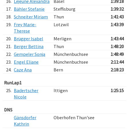
16.
Lejeune Alexandra
Basel
1:39:18
17.
Bähler Stefanie
Steffisburg
1:39:32
18.
Schneiter Miriam
Thun
1:41:43
19.
Frey Marie-
Lotzwil
1:43:39
Therese
20.
Brügger Isabel
Merligen
1:43:44
21.
Berger Bettina
Thun
1:48:20
22.
Gempeler Sonja
Münchenbuchsee
1:48:49
23.
Engel Eliane
Münchenbuchsee
2:11:44
24.
Caze Ana
Bern
2:18:23
RunLap1
25.
Badertscher
Ittigen
1:25:15
Nicole
DNS
Gänsdorfer
Oberhofen Thun'see
Kathrin