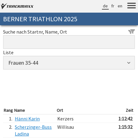
de
fr
en
BERNER TRIATHLON 2025
Suche nach Startnr, Name, Ort
Liste
Rang
Name
Ort
Zeit
1.
Hänni Karin
Kerzers
1:12:42
2.
Scherzinger-Buss
Willisau
1:15:32
Ladina