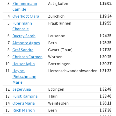
3.
Zimmermann
Aetigkofen
1:19:02
Camille
4.
Overkott Clara
Zürichich
1:19:34
5.
Fuhrimann
Fraubrunnen
1:19:55
Chantale
6.
Ducrey Sarah
Lausanne
1:24:35
7.
Almonte Agnes
Bern
1:25:35
8.
Graf Sandra
Gwatt (Thun)
1:27:38
9.
Christen Carmen
Worben
1:30:25
10.
Hauser Aylin
Bottmingen
1:30:37
11.
Heyne-
Herrenschwandenhwanden
1:31:33
Pietschmann
Marie
12.
Jeger Anja
Ettingen
1:32:49
13.
Fürst Ramona
Thun
1:33:46
14.
Oberli Maria
Weinfelden
1:36:11
15.
Ruch Marion
Bern
1:37:38