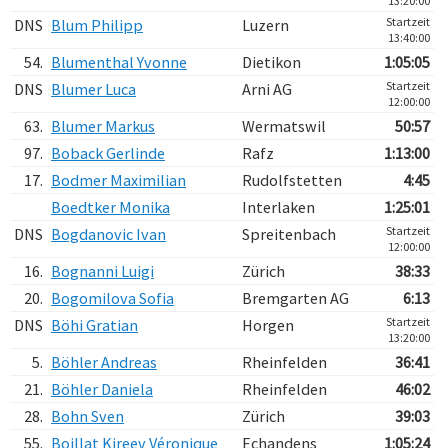
13:20:00
Startzeit
DNS
Blum Philipp
Luzern
13:40:00
54.
Blumenthal Yvonne
Dietikon
1:05:05
Startzeit
DNS
Blumer Luca
Arni AG
12:00:00
63.
Blumer Markus
Wermatswil
50:57
97.
Boback Gerlinde
Rafz
1:13:00
17.
Bodmer Maximilian
Rudolfstetten
4:45
Boedtker Monika
Interlaken
1:25:01
Startzeit
DNS
Bogdanovic Ivan
Spreitenbach
12:00:00
16.
Bognanni Luigi
Zürich
38:33
20.
Bogomilova Sofia
Bremgarten AG
6:13
Startzeit
DNS
Böhi Gratian
Horgen
13:20:00
5.
Böhler Andreas
Rheinfelden
36:41
21.
Böhler Daniela
Rheinfelden
46:02
28.
Bohn Sven
Zürich
39:03
55.
Boillat Kireev Véronique
Echandens
1:05:24