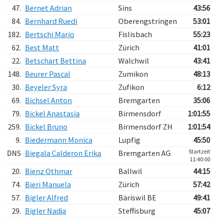
47.
Bernet Adrian
Sins
43:56
84.
Bernhard Ruedi
Oberengstringen
53:01
182.
Bertschi Mario
Fislisbach
55:23
62.
Best Matt
Zürich
41:01
22.
Betschart Bettina
Walchwil
43:41
148.
Beurer Pascal
Zumikon
48:13
30.
Beyeler Syra
Zufikon
6:12
69.
Bichsel Anton
Bremgarten
35:06
79.
Bickel Anastasia
Birmensdorf
1:01:55
259.
Bickel Bruno
Birmensdorf ZH
1:01:54
9.
Biedermann Monica
Lupfig
45:50
Startzeit
DNS
Biegala Calderon Erika
Bremgarten AG
11:40:00
20.
Bienz Othmar
Ballwil
44:15
74.
Bieri Manuela
Zürich
57:42
57.
Bigler Alfred
Bäriswil BE
49:41
29.
Bigler Nadja
Steffisburg
45:07