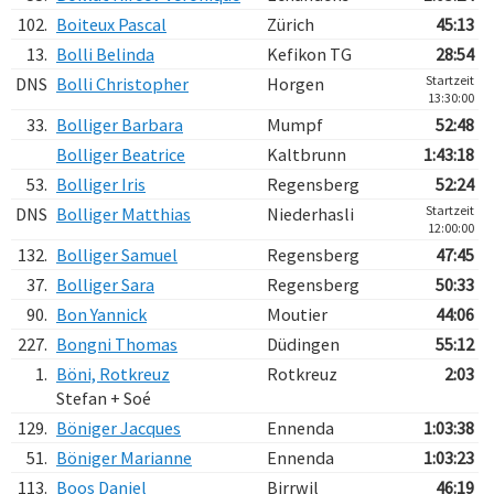
102.
Boiteux Pascal
Zürich
45:13
13.
Bolli Belinda
Kefikon TG
28:54
Startzeit
DNS
Bolli Christopher
Horgen
13:30:00
33.
Bolliger Barbara
Mumpf
52:48
Bolliger Beatrice
Kaltbrunn
1:43:18
53.
Bolliger Iris
Regensberg
52:24
Startzeit
DNS
Bolliger Matthias
Niederhasli
12:00:00
132.
Bolliger Samuel
Regensberg
47:45
37.
Bolliger Sara
Regensberg
50:33
90.
Bon Yannick
Moutier
44:06
227.
Bongni Thomas
Düdingen
55:12
1.
Böni, Rotkreuz
Rotkreuz
2:03
Stefan + Soé
129.
Böniger Jacques
Ennenda
1:03:38
51.
Böniger Marianne
Ennenda
1:03:23
113.
Boos Daniel
Birrwil
46:19