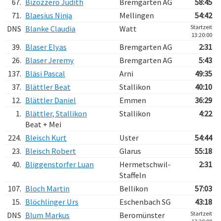
67.
Bizozzero Judith
Bremgarten AG
58:45
71.
Blaesius Ninja
Mellingen
54:42
Startzeit
DNS
Blanke Claudia
Watt
13:20:00
39.
Blaser Elyas
Bremgarten AG
2:31
26.
Blaser Jeremy
Bremgarten AG
5:43
137.
Bläsi Pascal
Arni
49:35
37.
Blättler Beat
Stallikon
40:10
12.
Blättler Daniel
Emmen
36:29
1.
Blättler, Stallikon
Stallikon
4:22
Beat + Mei
224.
Bleisch Kurt
Uster
54:44
23.
Bleisch Robert
Glarus
55:18
40.
Bliggenstorfer Luan
Hermetschwil-
2:31
Staffeln
107.
Bloch Martin
Bellikon
57:03
15.
Blöchlinger Urs
Eschenbach SG
43:18
Startzeit
DNS
Blum Markus
Beromünster