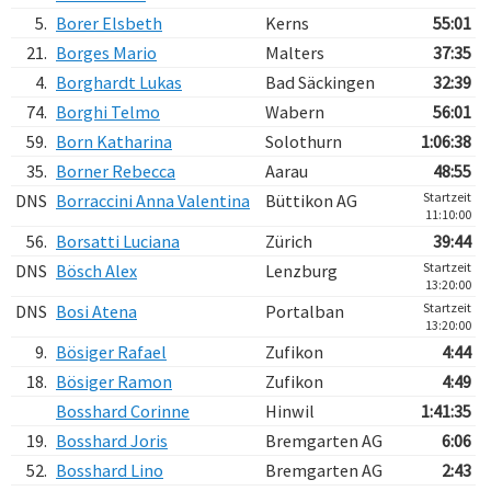
5.
Borer Elsbeth
Kerns
55:01
21.
Borges Mario
Malters
37:35
4.
Borghardt Lukas
Bad Säckingen
32:39
74.
Borghi Telmo
Wabern
56:01
59.
Born Katharina
Solothurn
1:06:38
35.
Borner Rebecca
Aarau
48:55
Startzeit
DNS
Borraccini Anna Valentina
Büttikon AG
11:10:00
56.
Borsatti Luciana
Zürich
39:44
Startzeit
DNS
Bösch Alex
Lenzburg
13:20:00
Startzeit
DNS
Bosi Atena
Portalban
13:20:00
9.
Bösiger Rafael
Zufikon
4:44
18.
Bösiger Ramon
Zufikon
4:49
Bosshard Corinne
Hinwil
1:41:35
19.
Bosshard Joris
Bremgarten AG
6:06
52.
Bosshard Lino
Bremgarten AG
2:43