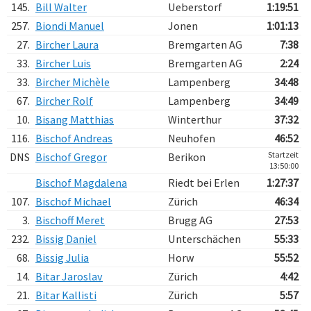
145.
Bill Walter
Ueberstorf
1:19:51
257.
Biondi Manuel
Jonen
1:01:13
27.
Bircher Laura
Bremgarten AG
7:38
33.
Bircher Luis
Bremgarten AG
2:24
33.
Bircher Michèle
Lampenberg
34:48
67.
Bircher Rolf
Lampenberg
34:49
10.
Bisang Matthias
Winterthur
37:32
116.
Bischof Andreas
Neuhofen
46:52
Startzeit
DNS
Bischof Gregor
Berikon
13:50:00
Bischof Magdalena
Riedt bei Erlen
1:27:37
107.
Bischof Michael
Zürich
46:34
3.
Bischoff Meret
Brugg AG
27:53
232.
Bissig Daniel
Unterschächen
55:33
68.
Bissig Julia
Horw
55:52
14.
Bitar Jaroslav
Zürich
4:42
21.
Bitar Kallisti
Zürich
5:57