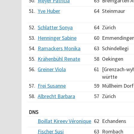
50.
Meyer Patricia
65
Bremgarten 
51.
Yve Huber
64
Steinmaur
52.
Schlatter Sonya
64
Zürich
53.
Henninger Sabine
60
Emmendinge
54.
Ramackers Monika
63
Schindellegi
55.
Krähenbühl Renate
58
Oekingen
56.
Greiner Viola
61
[Grenzach-wyh
württe
57.
Frei Susanne
59
Müllheim Dorf
58.
Albrecht Barbara
57
Zürich
DNS
Boillat Kireev Véronique
62
Echandens
Fischer Susi
63
Rombach