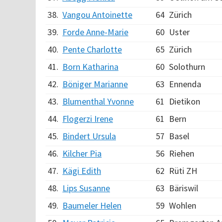
38.
Vangou Antoinette
64
Zürich
39.
Forde Anne-Marie
60
Uster
40.
Pente Charlotte
65
Zürich
41.
Born Katharina
60
Solothurn
42.
Böniger Marianne
63
Ennenda
43.
Blumenthal Yvonne
61
Dietikon
44.
Flogerzi Irene
61
Bern
45.
Bindert Ursula
57
Basel
46.
Kilcher Pia
56
Riehen
47.
Kägi Edith
62
Rüti ZH
48.
Lips Susanne
63
Bäriswil
49.
Baumeler Helen
59
Wohlen