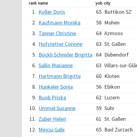
rank
name
yob
city
1.
Koller Doris
65
Buttikon SZ
2.
Kaufmann Monika
58
Muhen
3.
Tanner Christine
64
Azmoos
4.
Hofstetter Corinne
63
St. Gallen
5.
Böckli Schnider Brigitta
64
Dübendorf
6.
Sallin Marianne
63
Villars-sur-Glâ
7.
Hartmann Brigitte
60
Kloten
8.
Hunkeler Sonja
56
Ebikon
9.
Buob Priska
62
Luzern
10.
Ummel Susanne
59
Suhr
11.
Zuber Helen
61
St. Gallen
12.
Minciu Gabi
65
Bad Zurzach