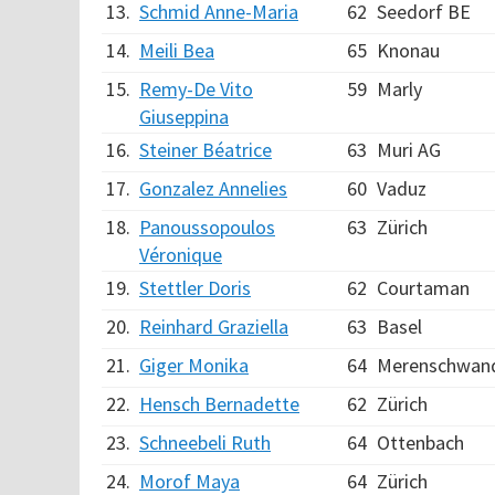
13.
Schmid Anne-Maria
62
Seedorf BE
14.
Meili Bea
65
Knonau
15.
Remy-De Vito
59
Marly
Giuseppina
16.
Steiner Béatrice
63
Muri AG
17.
Gonzalez Annelies
60
Vaduz
18.
Panoussopoulos
63
Zürich
Véronique
19.
Stettler Doris
62
Courtaman
20.
Reinhard Graziella
63
Basel
21.
Giger Monika
64
Merenschwan
22.
Hensch Bernadette
62
Zürich
23.
Schneebeli Ruth
64
Ottenbach
24.
Morof Maya
64
Zürich