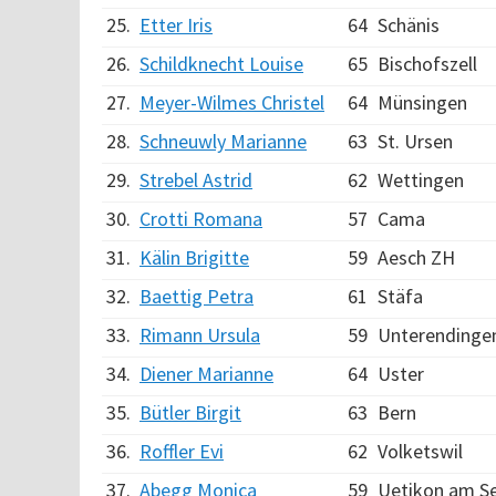
25.
Etter Iris
64
Schänis
26.
Schildknecht Louise
65
Bischofszell
27.
Meyer-Wilmes Christel
64
Münsingen
28.
Schneuwly Marianne
63
St. Ursen
29.
Strebel Astrid
62
Wettingen
30.
Crotti Romana
57
Cama
31.
Kälin Brigitte
59
Aesch ZH
32.
Baettig Petra
61
Stäfa
33.
Rimann Ursula
59
Unterendinge
34.
Diener Marianne
64
Uster
35.
Bütler Birgit
63
Bern
36.
Roffler Evi
62
Volketswil
37.
Abegg Monica
59
Uetikon am S