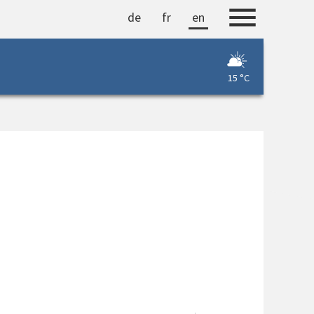
de
fr
en
15 °C