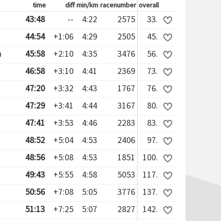
time
diff
min/km
racenumber
overall
43:48
--
4:22
2575
33.
44:54
+1:06
4:29
2505
45.
n
45:58
+2:10
4:35
3476
56.
46:58
+3:10
4:41
2369
73.
47:20
+3:32
4:43
1767
76.
47:29
+3:41
4:44
3167
80.
47:41
+3:53
4:46
2283
83.
48:52
+5:04
4:53
2406
97.
48:56
+5:08
4:53
1851
100.
49:43
+5:55
4:58
5053
117.
50:56
+7:08
5:05
3776
137.
51:13
+7:25
5:07
2827
142.