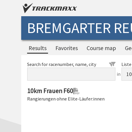
BREMGARTER RE
Results
Favorites
Course map
Ge
Search for racenumber, name, city
Liste
in
10km Frauen F60
Rangierungen ohne Elite-Läufer:innen