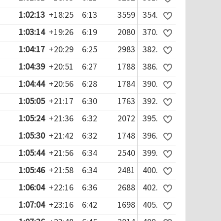
1:02:13
+18:25
6:13
3559
354.
1:03:14
+19:26
6:19
2080
370.
1:04:17
+20:29
6:25
2983
382.
1:04:39
+20:51
6:27
1788
386.
1:04:44
+20:56
6:28
1784
390.
1:05:05
+21:17
6:30
1763
392.
1:05:24
+21:36
6:32
2072
395.
1:05:30
+21:42
6:32
1748
396.
1:05:44
+21:56
6:34
2540
399.
1:05:46
+21:58
6:34
2481
400.
1:06:04
+22:16
6:36
2688
402.
1:07:04
+23:16
6:42
1698
405.