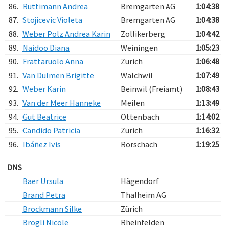
86.
Rüttimann Andrea
Bremgarten AG
1:04:38
87.
Stojicevic Violeta
Bremgarten AG
1:04:38
88.
Weber Polz Andrea Karin
Zollikerberg
1:04:42
89.
Naidoo Diana
Weiningen
1:05:23
90.
Frattaruolo Anna
Zurich
1:06:48
91.
Van Dulmen Brigitte
Walchwil
1:07:49
92.
Weber Karin
Beinwil (Freiamt)
1:08:43
93.
Van der Meer Hanneke
Meilen
1:13:49
94.
Gut Beatrice
Ottenbach
1:14:02
95.
Candido Patricia
Zürich
1:16:32
96.
Ibáñez Ivis
Rorschach
1:19:25
DNS
Baer Ursula
Hägendorf
Brand Petra
Thalheim AG
Brockmann Silke
Zürich
Brogli Nicole
Rheinfelden