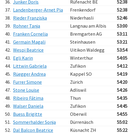
36.
Junker Doris
Rüfenacht BE
52:38
37.
Landenberger-Arnet Pia
Frenkendorf
52:38
38.
Rieder Franziska
Niederhasli
52:46
39.
Rohner Tanja
Langnau am Albis
53:00
40.
Franken Cornelia
Bremgarten AG
53:11
41.
Germain Magali
Steinhausen
53:21
42.
Wespi Beatrice
Uitikon Waldegg
53:54
43.
Egli Karin
Winterthur
54:05
44.
Littwin Gabriela
Zufikon
54:12
45.
Rüegger Andrea
Kappel SO
54:19
46.
Furrer Simone
Zürich
54:20
47.
Stone Louise
Adliswil
54:26
48.
Ribeiro Fátima
Thun
54:35
49.
Walser Daniela
Zufikon
54:45
50.
Buess Brigitte
Oberwil
54:55
51.
Sommerhalder Sonja
Dürrenäsch
55:02
52.
Dal Balcon Beatrice
Küsnacht ZH
55:22