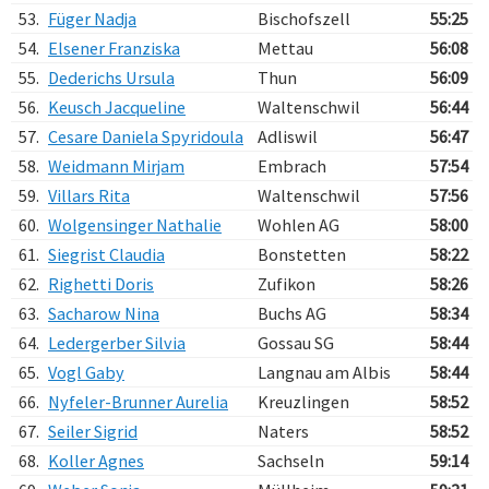
53.
Füger Nadja
Bischofszell
55:25
54.
Elsener Franziska
Mettau
56:08
55.
Dederichs Ursula
Thun
56:09
56.
Keusch Jacqueline
Waltenschwil
56:44
57.
Cesare Daniela Spyridoula
Adliswil
56:47
58.
Weidmann Mirjam
Embrach
57:54
59.
Villars Rita
Waltenschwil
57:56
60.
Wolgensinger Nathalie
Wohlen AG
58:00
61.
Siegrist Claudia
Bonstetten
58:22
62.
Righetti Doris
Zufikon
58:26
63.
Sacharow Nina
Buchs AG
58:34
64.
Ledergerber Silvia
Gossau SG
58:44
65.
Vogl Gaby
Langnau am Albis
58:44
66.
Nyfeler-Brunner Aurelia
Kreuzlingen
58:52
67.
Seiler Sigrid
Naters
58:52
68.
Koller Agnes
Sachseln
59:14