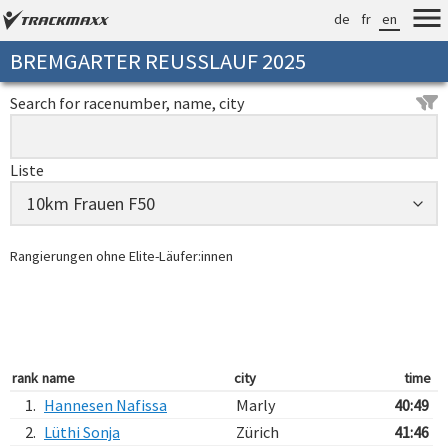
de
fr
en
BREMGARTER REUSSLAUF 2025
Search for racenumber, name, city
Liste
Rangierungen ohne Elite-Läufer:innen
rank
name
city
time
1.
Hannesen Nafissa
Marly
40:49
2.
Lüthi Sonja
Zürich
41:46