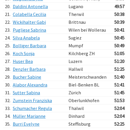
20.
Daldini Antonella
Lugano
49:57
21.
Colabella Cecilia
Therwil
50:38
22.
Wickihalter Gabi
Brittnau
50:39
23.
Pugliese Sabrina
Wilen bei Wollerau
50:41
24.
Silva Anabela
Sugiez
50:45
25.
Bolliger Barbara
Mumpf
50:49
26.
Koch Sonja
Kilchberg ZH
51:05
27.
Huser Bea
Luzern
51:20
28.
Denzler Barbara
Hallwil
51:25
29.
Bucher Sabine
Meisterschwanden
51:40
30.
Alabor Alexandra
Biel-Benken BL
51:41
31.
Sutter Sabina
Zürich
51:45
32.
Zumstein Franziska
Oberlunkhofen
51:53
33.
Schumacher Regula
Thalwil
52:04
34.
Müller Marianne
Dinhard
52:04
35.
Burri Evelyne
Steffisburg
52:25