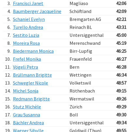
3.
Francisci Janet
Magliaso
42:06
4.
Baumberger Jacqueline
Schöftland
42:09
5.
Schaniel Evelyn
Bremgarten AG
42:21
6.
Turello Andrea
Reinach BL
43:31
7.
Sestito Luzia
Untersiggenthal
45:00
8.
Moreira Rosa
Merenschwand
45:19
9.
Biedermann Monica
Birr-Lupfig
46:25
10.
Frefel Monika
Frauenfeld
46:27
11.
Vögeli Petra
Bern
46:28
12.
Brüllmann Brigitte
Wettingen
46:34
13.
Schwegler Nicole
Volketswil
48:57
14.
Michel Sonja
Röthenbach
49:15
15.
Redmann Brigitte
Wermatswil
49:26
16.
Stutz Michèle
Zürich
49:29
17.
Grau Susanna
Boll
49:30
18.
Bächler Andrea
Untersiggenthal
49:34
19.
Wagner Sibylle
Goldiwil (Thun)
49:55