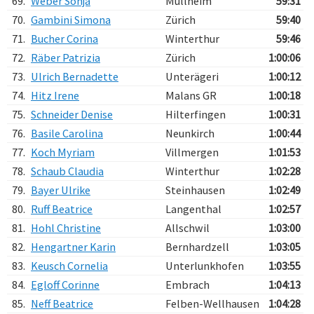
69.
Weber Sonja
Müllheim
59:31
70.
Gambini Simona
Zürich
59:40
71.
Bucher Corina
Winterthur
59:46
72.
Räber Patrizia
Zürich
1:00:06
73.
Ulrich Bernadette
Unterägeri
1:00:12
74.
Hitz Irene
Malans GR
1:00:18
75.
Schneider Denise
Hilterfingen
1:00:31
76.
Basile Carolina
Neunkirch
1:00:44
77.
Koch Myriam
Villmergen
1:01:53
78.
Schaub Claudia
Winterthur
1:02:28
79.
Bayer Ulrike
Steinhausen
1:02:49
80.
Ruff Beatrice
Langenthal
1:02:57
81.
Hohl Christine
Allschwil
1:03:00
82.
Hengartner Karin
Bernhardzell
1:03:05
83.
Keusch Cornelia
Unterlunkhofen
1:03:55
84.
Egloff Corinne
Embrach
1:04:13
85.
Neff Beatrice
Felben-Wellhausen
1:04:28