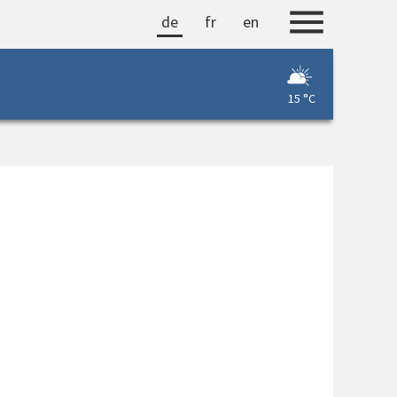
de
fr
en
15 °C