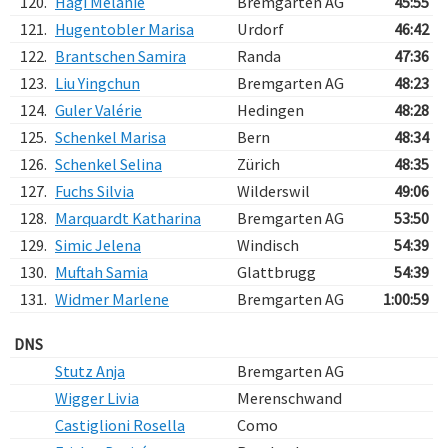
120.
Hägi Melanie
Bremgarten AG
45:55
121.
Hugentobler Marisa
Urdorf
46:42
122.
Brantschen Samira
Randa
47:36
123.
Liu Yingchun
Bremgarten AG
48:23
124.
Guler Valérie
Hedingen
48:28
125.
Schenkel Marisa
Bern
48:34
126.
Schenkel Selina
Zürich
48:35
127.
Fuchs Silvia
Wilderswil
49:06
128.
Marquardt Katharina
Bremgarten AG
53:50
129.
Simic Jelena
Windisch
54:39
130.
Muftah Samia
Glattbrugg
54:39
131.
Widmer Marlene
Bremgarten AG
1:00:59
DNS
Stutz Anja
Bremgarten AG
Wigger Livia
Merenschwand
Castiglioni Rosella
Como