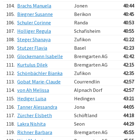
104.
Brachs Manuela
Jonen
40:44
105.
Biegner Susanne
Berikon
40:45
106.
Schuler Corinne
Randa
40:53
107.
Holliger Regula
Schafisheim
40:55
108.
Steger Shanaya
Zufikon
41:22
109.
Stutzer Flavia
Basel
41:23
110.
Glockemann Isabelle
Bremgarten AG
41:42
111.
Kurtulus Dilek
Bremgarten AG
42:15
112.
Schönbächler Bianka
Zufikon
42:35
113.
Gobat Marie-Claude
Courrendlin
42:57
114.
von Ah Melissa
Alpnach Dorf
42:57
115.
Hediger Luisa
Hedingen
43:21
116.
Tanner Alessandra
Jona
44:05
117.
Zürcher Elsbeth
Schöftland
44:18
118.
Lakra Nishita
Seon
44:29
119.
Richner Barbara
Bremgarten AG
45:55