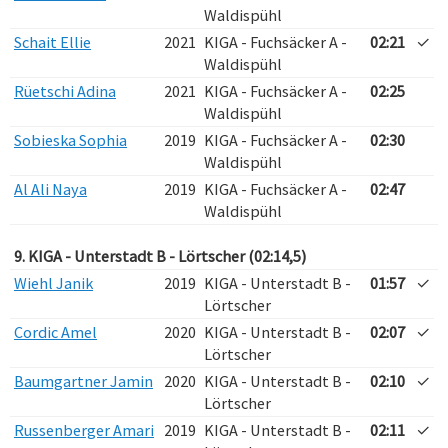
Waldispühl
Schait Ellie
2021
KIGA - Fuchsäcker A -
02:21
✓
Waldispühl
Rüetschi Adina
2021
KIGA - Fuchsäcker A -
02:25
Waldispühl
Sobieska Sophia
2019
KIGA - Fuchsäcker A -
02:30
Waldispühl
Al Ali Naya
2019
KIGA - Fuchsäcker A -
02:47
Waldispühl
9. KIGA - Unterstadt B - Lörtscher (02:14,5)
Wiehl Janik
2019
KIGA - Unterstadt B -
01:57
✓
Lörtscher
Cordic Amel
2020
KIGA - Unterstadt B -
02:07
✓
Lörtscher
Baumgartner Jamin
2020
KIGA - Unterstadt B -
02:10
✓
Lörtscher
Russenberger Amari
2019
KIGA - Unterstadt B -
02:11
✓