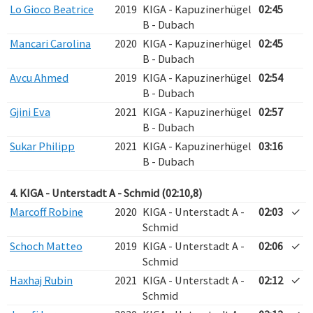
Lo Gioco Beatrice
2019
KIGA - Kapuzinerhügel
02:45
B - Dubach
Mancari Carolina
2020
KIGA - Kapuzinerhügel
02:45
B - Dubach
Avcu Ahmed
2019
KIGA - Kapuzinerhügel
02:54
B - Dubach
Gjini Eva
2021
KIGA - Kapuzinerhügel
02:57
B - Dubach
Sukar Philipp
2021
KIGA - Kapuzinerhügel
03:16
B - Dubach
4. KIGA - Unterstadt A - Schmid (02:10,8)
Marcoff Robine
2020
KIGA - Unterstadt A -
02:03
✓
Schmid
Schoch Matteo
2019
KIGA - Unterstadt A -
02:06
✓
Schmid
Haxhaj Rubin
2021
KIGA - Unterstadt A -
02:12
✓
Schmid