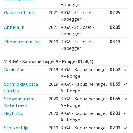
Habegger
Ganarin Chiara
2021
KIGA - St. Josef -
02:25
Habegger
Abt Malin
2021
KIGA - St. Josef -
02:35
Habegger
Zimmermann Eva
2019
KIGA - St. Josef -
03:13
Habegger
2. KIGA - Kapuzinerhügel A - Ronge (01:58,1)
David Zoe
2019
KIGA - Kapuzinerhügel
01:52
✓
A - Ronge
Schmid da Costa
2019
KIGA - Kapuzinerhügel
01:55
✓
Lira Lio
A - Ronge
Schwendimann
2020
KIGA - Kapuzinerhügel
01:55
✓
Nate Travis
A - Ronge
Beyli Elio
2020
KIGA - Kapuzinerhügel
02:01
✓
A - Ronge
Stocker Ilija
2019
KIGA - Kapuzinerhügel
02:02
✓