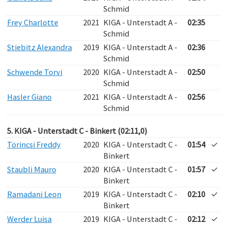
Schmid
Frey Charlotte
2021
KIGA - Unterstadt A -
02:35
Schmid
Stiebitz Alexandra
2019
KIGA - Unterstadt A -
02:36
Schmid
Schwende Torvi
2020
KIGA - Unterstadt A -
02:50
Schmid
Hasler Giano
2021
KIGA - Unterstadt A -
02:56
Schmid
5. KIGA - Unterstadt C - Binkert (02:11,0)
Törincsi Freddy
2020
KIGA - Unterstadt C -
01:54
✓
Binkert
Staubli Mauro
2020
KIGA - Unterstadt C -
01:57
✓
Binkert
Ramadani Leon
2019
KIGA - Unterstadt C -
02:10
✓
Binkert
Werder Luisa
2019
KIGA - Unterstadt C -
02:12
✓