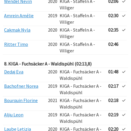
Wendel Nevin
2020
KIGA - Staffeln A -
02:06
✓
Villiger
Amrein Amélie
2019
KIGA - Staffeln A -
02:30
✓
Villiger
Cakmak Nyla
2020
KIGA - Staffeln A -
02:35
✓
Villiger
Ritter Timo
2020
KIGA - Staffeln A -
02:46
Villiger
8. KIGA - Fuchsäcker A - Waldispühl (02:13,8)
Dedaj Eva
2020
KIGA - Fuchsäcker A -
01:48
✓
Waldispühl
Bachofner Norea
2019
KIGA - Fuchsäcker A -
02:17
✓
Waldispühl
Bourquin Florine
2021
KIGA - Fuchsäcker A -
02:18
✓
Waldispühl
Aljiu Leon
2019
KIGA - Fuchsäcker A -
02:19
✓
Waldispühl
Laube Letizia
2020
KIGA - Fuchsäcker A -
02:20
✓