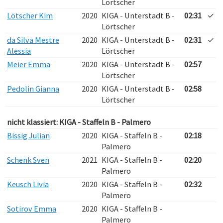
Lörtscher
Lötscher Kim
2020
KIGA - Unterstadt B -
02:31
✓
Lörtscher
da Silva Mestre
2020
KIGA - Unterstadt B -
02:31
✓
Alessia
Lörtscher
Meier Emma
2020
KIGA - Unterstadt B -
02:57
Lörtscher
Pedolin Gianna
2020
KIGA - Unterstadt B -
02:58
Lörtscher
nicht klassiert: KIGA - Staffeln B - Palmero
Bissig Julian
2020
KIGA - Staffeln B -
02:18
Palmero
Schenk Sven
2021
KIGA - Staffeln B -
02:20
Palmero
Keusch Livia
2020
KIGA - Staffeln B -
02:32
Palmero
Sotirov Emma
2020
KIGA - Staffeln B -
Palmero