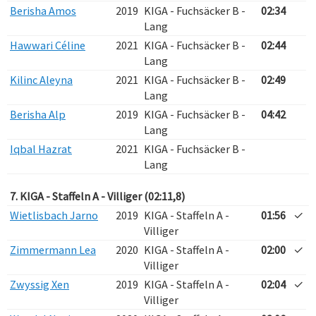
Berisha Amos
2019
KIGA - Fuchsäcker B -
02:34
Lang
Hawwari Céline
2021
KIGA - Fuchsäcker B -
02:44
Lang
Kilinc Aleyna
2021
KIGA - Fuchsäcker B -
02:49
Lang
Berisha Alp
2019
KIGA - Fuchsäcker B -
04:42
Lang
Iqbal Hazrat
2021
KIGA - Fuchsäcker B -
Lang
7. KIGA - Staffeln A - Villiger (02:11,8)
Wietlisbach Jarno
2019
KIGA - Staffeln A -
01:56
✓
Villiger
Zimmermann Lea
2020
KIGA - Staffeln A -
02:00
✓
Villiger
Zwyssig Xen
2019
KIGA - Staffeln A -
02:04
✓
Villiger