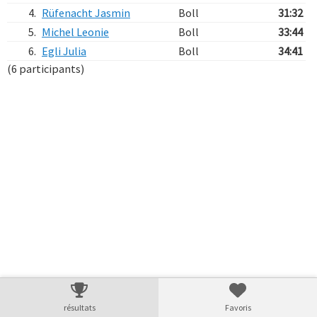
4.
Rüfenacht Jasmin
Boll
31:32
5.
Michel Leonie
Boll
33:44
6.
Egli Julia
Boll
34:41
(6 participants)
Verarbeitungszeit: 11ms
résultats
Favoris