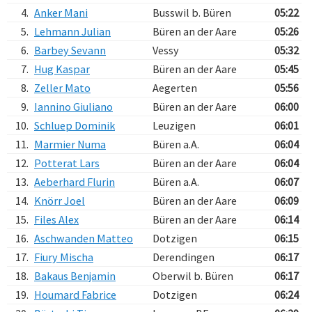
4.
Anker Mani
Busswil b. Büren
05:22
5.
Lehmann Julian
Büren an der Aare
05:26
6.
Barbey Sevann
Vessy
05:32
7.
Hug Kaspar
Büren an der Aare
05:45
8.
Zeller Mato
Aegerten
05:56
9.
Iannino Giuliano
Büren an der Aare
06:00
10.
Schluep Dominik
Leuzigen
06:01
11.
Marmier Numa
Büren a.A.
06:04
12.
Potterat Lars
Büren an der Aare
06:04
13.
Aeberhard Flurin
Büren a.A.
06:07
14.
Knörr Joel
Büren an der Aare
06:09
15.
Files Alex
Büren an der Aare
06:14
16.
Aschwanden Matteo
Dotzigen
06:15
17.
Fiury Mischa
Derendingen
06:17
18.
Bakaus Benjamin
Oberwil b. Büren
06:17
19.
Houmard Fabrice
Dotzigen
06:24