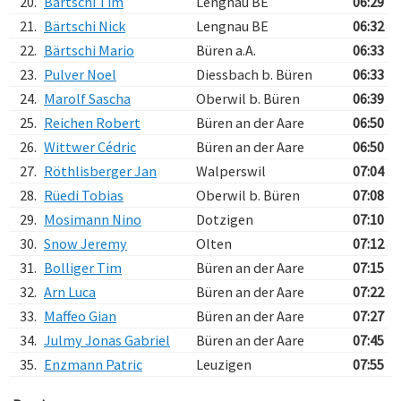
20.
Bärtschi Tim
Lengnau BE
06:29
21.
Bärtschi Nick
Lengnau BE
06:32
22.
Bärtschi Mario
Büren a.A.
06:33
23.
Pulver Noel
Diessbach b. Büren
06:33
24.
Marolf Sascha
Oberwil b. Büren
06:39
25.
Reichen Robert
Büren an der Aare
06:50
26.
Wittwer Cédric
Büren an der Aare
06:50
27.
Röthlisberger Jan
Walperswil
07:04
28.
Rüedi Tobias
Oberwil b. Büren
07:08
29.
Mosimann Nino
Dotzigen
07:10
30.
Snow Jeremy
Olten
07:12
31.
Bolliger Tim
Büren an der Aare
07:15
32.
Arn Luca
Büren an der Aare
07:22
33.
Maffeo Gian
Büren an der Aare
07:27
34.
Julmy Jonas Gabriel
Büren an der Aare
07:45
35.
Enzmann Patric
Leuzigen
07:55