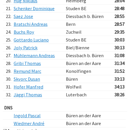
20.
Hug Niklaus
Heimberg
28:04
21.
Schenker Dominique
Studen BE
28:48
22.
Saez Jose
Diessbach b. Büren
28:55
23.
Bratschi Andreas
Bern
28:57
24.
Buchs Roy
Zuchwil
29:35
25.
Gottardo Luciano
Studen BE
30:03
26.
Joly Patrick
Biel/Bienne
30:13
27.
Mühlemann Andreas
Diessbach b. Büren
31:08
28.
Gribi Thomas
Büren an der Aare
31:34
29.
Remund Marc
Konolfingen
31:52
30.
Skvorc Dusan
Büren
33:13
31.
Hofer Manfred
Wolfwil
34:13
32.
Jäggi Thomas
Luterbach
38:26
DNS
Ingold Pascal
Büren an der Aare
Wiedmer André
Büren an der Aare