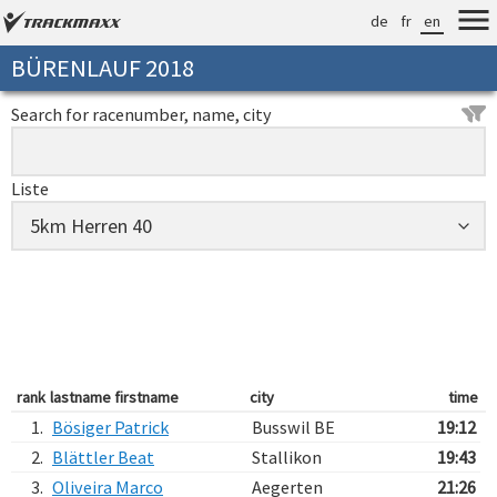
de
fr
en
BÜRENLAUF 2018
Search for racenumber, name, city
Liste
rank
lastname firstname
city
time
1.
Bösiger Patrick
Busswil BE
19:12
2.
Blättler Beat
Stallikon
19:43
3.
Oliveira Marco
Aegerten
21:26