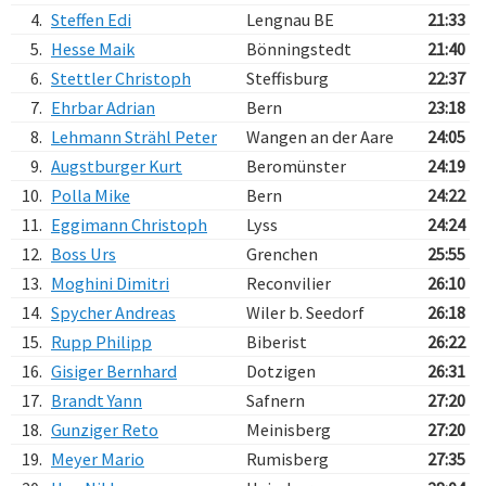
4.
Steffen Edi
Lengnau BE
21:33
5.
Hesse Maik
Bönningstedt
21:40
6.
Stettler Christoph
Steffisburg
22:37
7.
Ehrbar Adrian
Bern
23:18
8.
Lehmann Strähl Peter
Wangen an der Aare
24:05
9.
Augstburger Kurt
Beromünster
24:19
10.
Polla Mike
Bern
24:22
11.
Eggimann Christoph
Lyss
24:24
12.
Boss Urs
Grenchen
25:55
13.
Moghini Dimitri
Reconvilier
26:10
14.
Spycher Andreas
Wiler b. Seedorf
26:18
15.
Rupp Philipp
Biberist
26:22
16.
Gisiger Bernhard
Dotzigen
26:31
17.
Brandt Yann
Safnern
27:20
18.
Gunziger Reto
Meinisberg
27:20
19.
Meyer Mario
Rumisberg
27:35