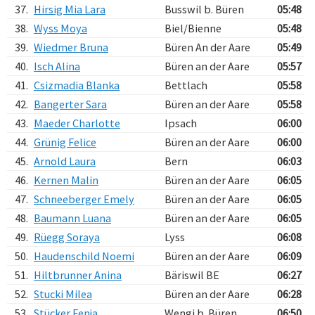
37.
Hirsig Mia Lara
Busswil b. Büren
05:48
38.
Wyss Moya
Biel/Bienne
05:48
39.
Wiedmer Bruna
Büren An der Aare
05:49
40.
Isch Alina
Büren an der Aare
05:57
41.
Csizmadia Blanka
Bettlach
05:58
42.
Bangerter Sara
Büren an der Aare
05:58
43.
Maeder Charlotte
Ipsach
06:00
44.
Grünig Felice
Büren an der Aare
06:00
45.
Arnold Laura
Bern
06:03
46.
Kernen Malin
Büren an der Aare
06:05
47.
Schneeberger Emely
Büren an der Aare
06:05
48.
Baumann Luana
Büren an der Aare
06:05
49.
Rüegg Soraya
Lyss
06:08
50.
Haudenschild Noemi
Büren an der Aare
06:09
51.
Hiltbrunner Anina
Bäriswil BE
06:27
52.
Stucki Milea
Büren an der Aare
06:28
53.
Stücker Fenja
Wengi b. Büren
06:50