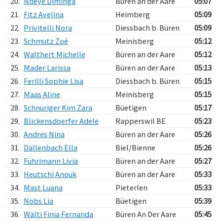
20.
Ndeye Diminga
Büren an der Aare
05:07
21.
Fitz Avelina
Heimberg
05:09
22.
Privitelli Nora
Diessbach b. Büren
05:09
23.
Schmutz Zoé
Meinisberg
05:12
24.
Walthert Michelle
Büren an der Aare
05:12
25.
Mader Larissa
Büren an der Aare
05:13
26.
Ferilli Sophie Lisa
Diessbach b. Büren
05:15
27.
Maas Aline
Meinisberg
05:15
28.
Schnüriger Kim Zara
Büetigen
05:17
29.
Blickensdoerfer Adele
Rapperswil BE
05:23
30.
Andres Nina
Büren an der Aare
05:26
31.
Dällenbach Ella
Biel/Bienne
05:26
32.
Fuhrimann Livia
Büren an der Aare
05:27
33.
Heutschi Anouk
Büren an der Aare
05:33
34.
Mast Luana
Pieterlen
05:33
35.
Nobs Lia
Büetigen
05:39
36.
Wälti Finia Fernanda
Büren An Der Aare
05:45