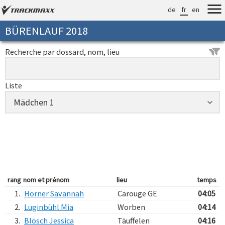
de
fr
en
BÜRENLAUF 2018
Recherche par dossard, nom, lieu
Liste
rang
nom et prénom
lieu
temps
1.
Horner Savannah
Carouge GE
04:05
2.
Luginbühl Mia
Worben
04:14
3.
Blösch Jessica
Täuffelen
04:16