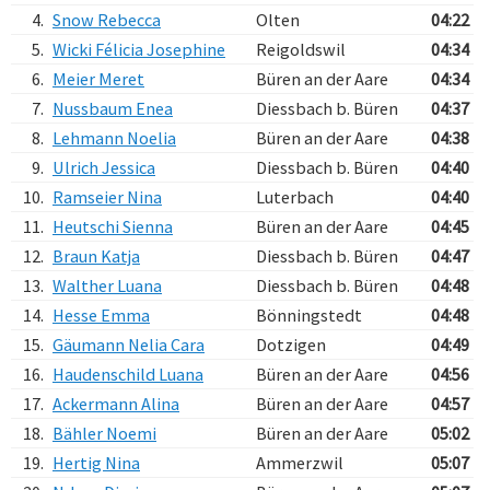
4.
Snow Rebecca
Olten
04:22
5.
Wicki Félicia Josephine
Reigoldswil
04:34
6.
Meier Meret
Büren an der Aare
04:34
7.
Nussbaum Enea
Diessbach b. Büren
04:37
8.
Lehmann Noelia
Büren an der Aare
04:38
9.
Ulrich Jessica
Diessbach b. Büren
04:40
10.
Ramseier Nina
Luterbach
04:40
11.
Heutschi Sienna
Büren an der Aare
04:45
12.
Braun Katja
Diessbach b. Büren
04:47
13.
Walther Luana
Diessbach b. Büren
04:48
14.
Hesse Emma
Bönningstedt
04:48
15.
Gäumann Nelia Cara
Dotzigen
04:49
16.
Haudenschild Luana
Büren an der Aare
04:56
17.
Ackermann Alina
Büren an der Aare
04:57
18.
Bähler Noemi
Büren an der Aare
05:02
19.
Hertig Nina
Ammerzwil
05:07