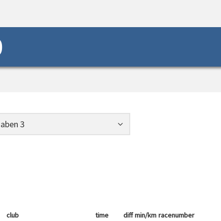
0
club
time
diff
min/km
racenumber