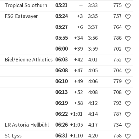
Tropical Solothurn
05:21
--
3:33
775
FSG Estavayer
05:24
+3
3:35
757
05:27
+6
3:37
764
05:55
+34
3:56
786
06:00
+39
3:59
702
Biel/Bienne Athletics
06:03
+42
4:01
752
06:08
+47
4:05
704
06:10
+49
4:06
779
06:13
+52
4:08
708
06:19
+58
4:12
793
06:22
+1:01
4:14
787
LR Astoria Hellbühl
06:26
+1:05
4:17
734
SC Lyss
06:31
+1:10
4:20
758