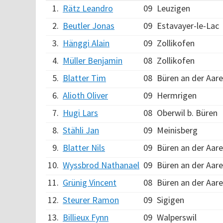
1.
Rätz Leandro
09
Leuzigen
2.
Beutler Jonas
09
Estavayer-le-Lac
3.
Hänggi Alain
09
Zollikofen
4.
Müller Benjamin
08
Zollikofen
5.
Blatter Tim
08
Büren an der Aare
6.
Alioth Oliver
09
Hermrigen
7.
Hugi Lars
08
Oberwil b. Büren
8.
Stähli Jan
09
Meinisberg
9.
Blatter Nils
09
Büren an der Aare
10.
Wyssbrod Nathanael
09
Büren an der Aare
11.
Grünig Vincent
08
Büren an der Aare
12.
Steurer Ramon
09
Sigigen
13.
Billieux Fynn
09
Walperswil