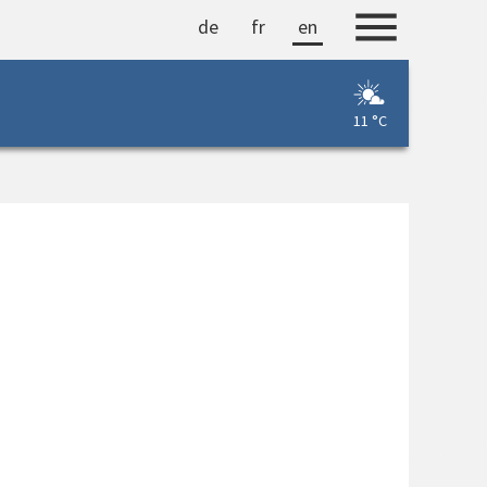
de
fr
en
11 °C