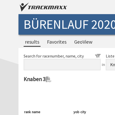
BÜRENLAUF 202
results
Favorites
GeoView
Search for racenumber, name, city
Liste
in
Knaben 3
rank
name
yob
city