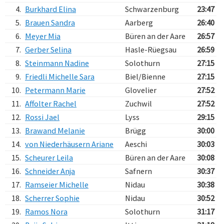
4.
Burkhard Elina
Schwarzenburg
23:47
5.
Brauen Sandra
Aarberg
26:40
6.
Meyer Mia
Büren an der Aare
26:57
7.
Gerber Selina
Hasle-Rüegsau
26:59
8.
Steinmann Nadine
Solothurn
27:15
9.
Friedli Michelle Sara
Biel/Bienne
27:15
10.
Petermann Marie
Glovelier
27:52
11.
Affolter Rachel
Zuchwil
27:52
12.
Rossi Jael
Lyss
29:15
13.
Brawand Melanie
Brügg
30:00
14.
von Niederhäusern Ariane
Aeschi
30:03
15.
Scheurer Leila
Büren an der Aare
30:08
16.
Schneider Anja
Safnern
30:37
17.
Ramseier Michelle
Nidau
30:38
18.
Scherrer Sophie
Nidau
30:52
19.
Ramos Nora
Solothurn
31:17