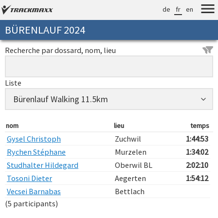
de
fr
en
BÜRENLAUF 2024
Recherche par dossard, nom, lieu
Liste
nom
lieu
temps
Gysel Christoph
Zuchwil
1:44:53
Rychen Stéphane
Murzelen
1:34:02
Studhalter Hildegard
Oberwil BL
2:02:10
Tosoni Dieter
Aegerten
1:54:12
Vecsei Barnabas
Bettlach
(5 participants)
Verarbeitungszeit: 13ms