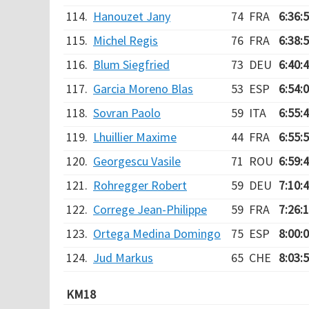
114.
Hanouzet Jany
74
FRA
6:36:
115.
Michel Regis
76
FRA
6:38:
116.
Blum Siegfried
73
DEU
6:40:
117.
Garcia Moreno Blas
53
ESP
6:54:
118.
Sovran Paolo
59
ITA
6:55:
119.
Lhuillier Maxime
44
FRA
6:55:
120.
Georgescu Vasile
71
ROU
6:59:
121.
Rohregger Robert
59
DEU
7:10:
122.
Correge Jean-Philippe
59
FRA
7:26:
123.
Ortega Medina Domingo
75
ESP
8:00:
124.
Jud Markus
65
CHE
8:03:
KM18