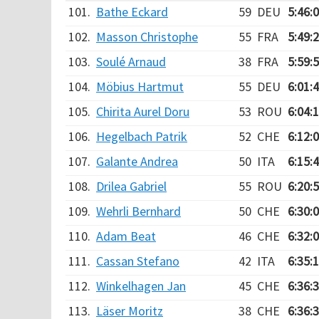
101.
Bathe Eckard
59
DEU
5:46:
102.
Masson Christophe
55
FRA
5:49:
103.
Soulé Arnaud
38
FRA
5:59:
104.
Möbius Hartmut
55
DEU
6:01:
105.
Chirita Aurel Doru
53
ROU
6:04:
106.
Hegelbach Patrik
52
CHE
6:12:
107.
Galante Andrea
50
ITA
6:15:
108.
Drilea Gabriel
55
ROU
6:20:
109.
Wehrli Bernhard
50
CHE
6:30:
110.
Adam Beat
46
CHE
6:32:
111.
Cassan Stefano
42
ITA
6:35:
112.
Winkelhagen Jan
45
CHE
6:36:
113.
Läser Moritz
38
CHE
6:36: