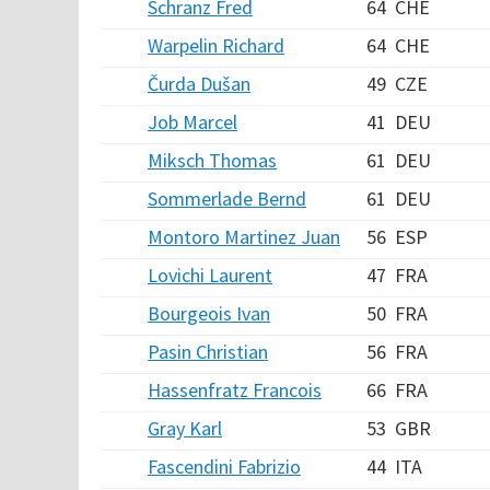
Schranz Fred
64
CHE
Warpelin Richard
64
CHE
Čurda Dušan
49
CZE
Job Marcel
41
DEU
Miksch Thomas
61
DEU
Sommerlade Bernd
61
DEU
Montoro Martinez Juan
56
ESP
Lovichi Laurent
47
FRA
Bourgeois Ivan
50
FRA
Pasin Christian
56
FRA
Hassenfratz Francois
66
FRA
Gray Karl
53
GBR
Fascendini Fabrizio
44
ITA