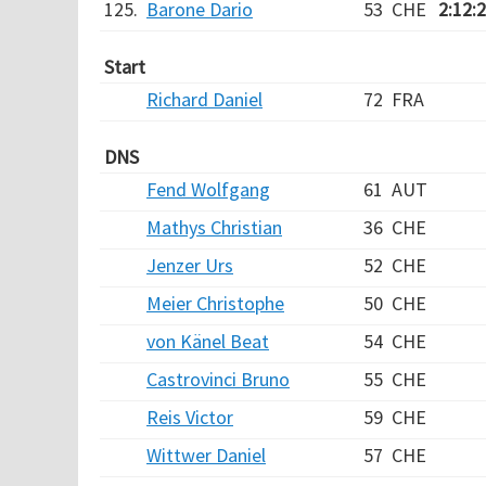
125.
Barone Dario
53
CHE
2:12:
Start
Richard Daniel
72
FRA
DNS
Fend Wolfgang
61
AUT
Mathys Christian
36
CHE
Jenzer Urs
52
CHE
Meier Christophe
50
CHE
von Känel Beat
54
CHE
Castrovinci Bruno
55
CHE
Reis Victor
59
CHE
Wittwer Daniel
57
CHE