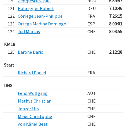
120.
Georgescu Vasile
ROU
6:59:47
121.
Rohregger Robert
DEU
7:10:46
122.
Correge Jean-Philippe
FRA
7:26:15
123.
Ortega Medina Domingo
ESP
8:00:01
124.
Jud Markus
CHE
8:03:55
KM18
125.
Barone Dario
CHE
2:12:28
Start
Richard Daniel
FRA
DNS
Fend Wolfgang
AUT
Mathys Christian
CHE
Jenzer Urs
CHE
Meier Christophe
CHE
von Känel Beat
CHE