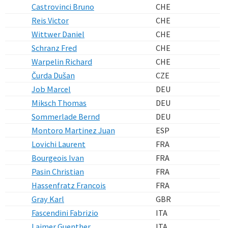
Castrovinci Bruno
CHE
Reis Victor
CHE
Wittwer Daniel
CHE
Schranz Fred
CHE
Warpelin Richard
CHE
Čurda Dušan
CZE
Job Marcel
DEU
Miksch Thomas
DEU
Sommerlade Bernd
DEU
Montoro Martinez Juan
ESP
Lovichi Laurent
FRA
Bourgeois Ivan
FRA
Pasin Christian
FRA
Hassenfratz Francois
FRA
Gray Karl
GBR
Fascendini Fabrizio
ITA
Laimer Guenther
ITA