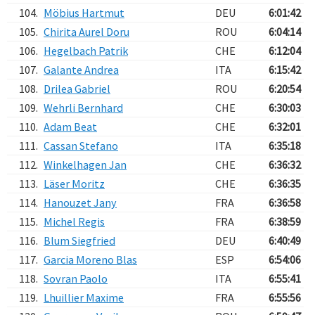
104.
Möbius Hartmut
DEU
6:01:42
105.
Chirita Aurel Doru
ROU
6:04:14
106.
Hegelbach Patrik
CHE
6:12:04
107.
Galante Andrea
ITA
6:15:42
108.
Drilea Gabriel
ROU
6:20:54
109.
Wehrli Bernhard
CHE
6:30:03
110.
Adam Beat
CHE
6:32:01
111.
Cassan Stefano
ITA
6:35:18
112.
Winkelhagen Jan
CHE
6:36:32
113.
Läser Moritz
CHE
6:36:35
114.
Hanouzet Jany
FRA
6:36:58
115.
Michel Regis
FRA
6:38:59
116.
Blum Siegfried
DEU
6:40:49
117.
Garcia Moreno Blas
ESP
6:54:06
118.
Sovran Paolo
ITA
6:55:41
119.
Lhuillier Maxime
FRA
6:55:56