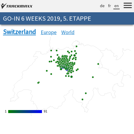
de
fr
en
GO-IN 6 WEEKS 2019, 5. ETAPPE
Switzerland
Europe
World
1
1
91
91
Verarbeitungszeit: 11ms