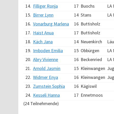
14.
Filliger Ronja
17
Buochs
LA 
15.
Birrer Lynn
14
Stans
LA 
16.
Vonarburg Marlena
16
Buttisholz
17.
Haist Anua
17
Buttisholz
18.
Käch Jana
14
Neuenkirch
Läu
19.
Imboden Emilia
15
Obbürgen
LA 
20.
Abry Vivienne
16
Beckenried
LA 
21.
Arnold Jasmin
15
Kleinwangen
Jug
22.
Widmer Enya
16
Kleinwangen
Jug
23.
Zumstein Sophia
16
Kägiswil
24.
Kesseli Hanna
17
Ennetmoos
(24 Teilnehmende)
Verarbeitungszeit: 9ms