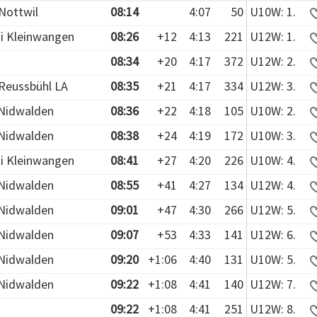
Nottwil
08:14
4:07
50
U10W: 1.
i Kleinwangen
08:26
+12
4:13
221
U12W: 1.
08:34
+20
4:17
372
U12W: 2.
Reussbühl LA
08:35
+21
4:17
334
U12W: 3.
Nidwalden
08:36
+22
4:18
105
U10W: 2.
Nidwalden
08:38
+24
4:19
172
U10W: 3.
i Kleinwangen
08:41
+27
4:20
226
U10W: 4.
Nidwalden
08:55
+41
4:27
134
U12W: 4.
Nidwalden
09:01
+47
4:30
266
U12W: 5.
Nidwalden
09:07
+53
4:33
141
U12W: 6.
Nidwalden
09:20
+1:06
4:40
131
U10W: 5.
Nidwalden
09:22
+1:08
4:41
140
U12W: 7.
09:22
+1:08
4:41
251
U12W: 8.