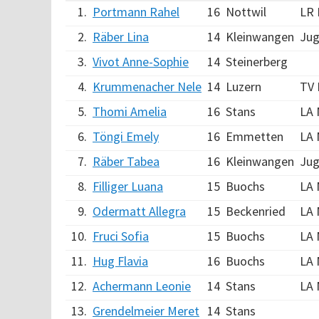
1.
Portmann Rahel
16
Nottwil
LR 
2.
Räber Lina
14
Kleinwangen
Jug
3.
Vivot Anne-Sophie
14
Steinerberg
4.
Krummenacher Nele
14
Luzern
TV 
5.
Thomi Amelia
16
Stans
LA 
6.
Töngi Emely
16
Emmetten
LA 
7.
Räber Tabea
16
Kleinwangen
Jug
8.
Filliger Luana
15
Buochs
LA 
9.
Odermatt Allegra
15
Beckenried
LA 
10.
Fruci Sofia
15
Buochs
LA 
11.
Hug Flavia
16
Buochs
LA 
12.
Achermann Leonie
14
Stans
LA 
13.
Grendelmeier Meret
14
Stans