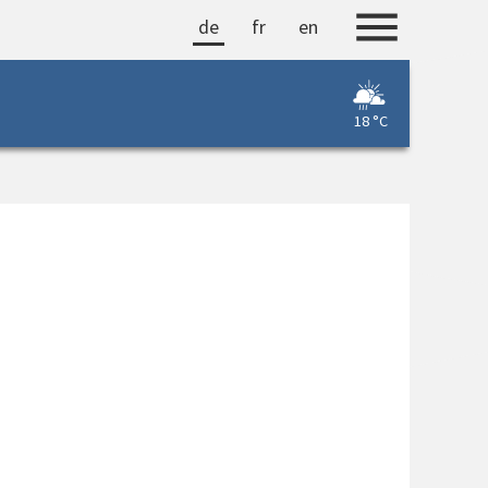
de
fr
en
18 °C