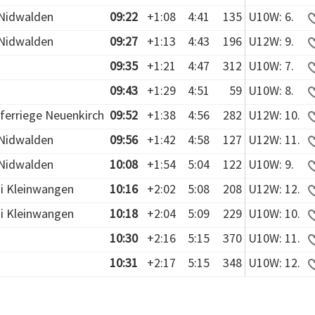
Nidwalden
09:22
+1:08
4:41
135
U10W: 6.
Nidwalden
09:27
+1:13
4:43
196
U12W: 9.
09:35
+1:21
4:47
312
U10W: 7.
09:43
+1:29
4:51
59
U10W: 8.
ferriege Neuenkirch
09:52
+1:38
4:56
282
U12W: 10.
Nidwalden
09:56
+1:42
4:58
127
U12W: 11.
Nidwalden
10:08
+1:54
5:04
122
U10W: 9.
i Kleinwangen
10:16
+2:02
5:08
208
U12W: 12.
i Kleinwangen
10:18
+2:04
5:09
229
U10W: 10.
10:30
+2:16
5:15
370
U10W: 11.
10:31
+2:17
5:15
348
U10W: 12.