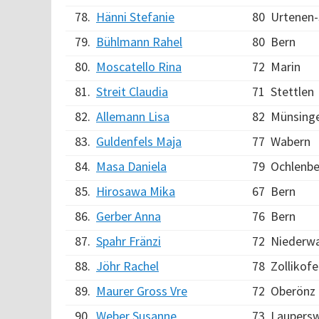
78.
Hänni Stefanie
80
Urtenen-
79.
Bühlmann Rahel
80
Bern
80.
Moscatello Rina
72
Marin
81.
Streit Claudia
71
Stettlen
82.
Allemann Lisa
82
Münsing
83.
Guldenfels Maja
77
Wabern
84.
Masa Daniela
79
Ochlenbe
85.
Hirosawa Mika
67
Bern
86.
Gerber Anna
76
Bern
87.
Spahr Fränzi
72
Niederw
88.
Jöhr Rachel
78
Zollikof
89.
Maurer Gross Vre
72
Oberönz
90.
Weber Susanne
73
Laupersw