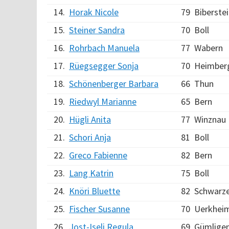
14.
Horak Nicole
79
Biberste
15.
Steiner Sandra
70
Boll
16.
Rohrbach Manuela
77
Wabern
17.
Rüegsegger Sonja
70
Heimber
18.
Schönenberger Barbara
66
Thun
19.
Riedwyl Marianne
65
Bern
20.
Hügli Anita
77
Winznau
21.
Schori Anja
81
Boll
22.
Greco Fabienne
82
Bern
23.
Lang Katrin
75
Boll
24.
Knöri Bluette
82
Schwarz
25.
Fischer Susanne
70
Uerkhei
26.
Jost-Iseli Regula
69
Gümlige