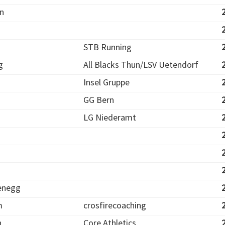
in
STB Running
g
All Blacks Thun/LSV Uetendorf
Insel Gruppe
GG Bern
LG Niederamt
enegg
m
crosfirecoaching
n
Core Athletics