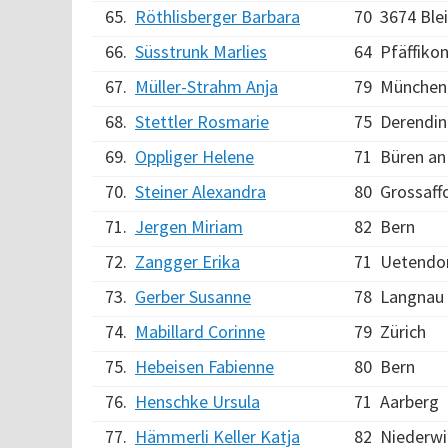
65.
Röthlisberger Barbara
70
3674 Ble
66.
Süsstrunk Marlies
64
Pfäffiko
67.
Müller-Strahm Anja
79
München
68.
Stettler Rosmarie
75
Derendi
69.
Oppliger Helene
71
Büren an
70.
Steiner Alexandra
80
Grossaff
71.
Jergen Miriam
82
Bern
72.
Zangger Erika
71
Uetendo
73.
Gerber Susanne
78
Langnau i
74.
Mabillard Corinne
79
Zürich
75.
Hebeisen Fabienne
80
Bern
76.
Henschke Ursula
71
Aarberg
77.
Hämmerli Keller Katja
82
Niederwi