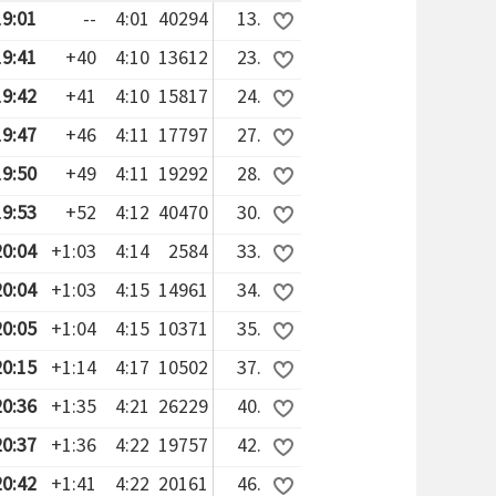
19:01
--
4:01
40294
13.
19:41
+40
4:10
13612
23.
19:42
+41
4:10
15817
24.
19:47
+46
4:11
17797
27.
19:50
+49
4:11
19292
28.
19:53
+52
4:12
40470
30.
20:04
+1:03
4:14
2584
33.
20:04
+1:03
4:15
14961
34.
20:05
+1:04
4:15
10371
35.
20:15
+1:14
4:17
10502
37.
20:36
+1:35
4:21
26229
40.
20:37
+1:36
4:22
19757
42.
20:42
+1:41
4:22
20161
46.