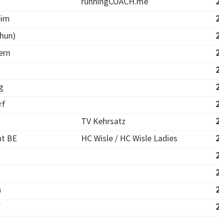
runningCOACH.me
eim
hun)
ern
g
rf
TV Kehrsatz
ht BE
HC Wisle / HC Wisle Ladies
n
f