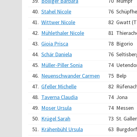
39.
Bolliger Barbara
70
Mumpf
40.
Stahel Nicole
76
Schüpfh
41.
Wittwer Nicole
82
Gwatt (T
42.
Mühlethaler Nicole
81
Thierach
43.
Gioia Prisca
78
Bigorio
44.
Schär Daniela
76
Seltisber
45.
Müller-Piller Sonia
74
Uetendo
46.
Neuenschwander Carmen
75
Belp
47.
Gfeller Michelle
82
Rüfenac
48.
Taverna Claudia
74
Jona
49.
Moser Ursula
74
Messen
50.
Krügel Sarah
73
St. Galle
51.
Krähenbühl Ursula
63
Burgdor