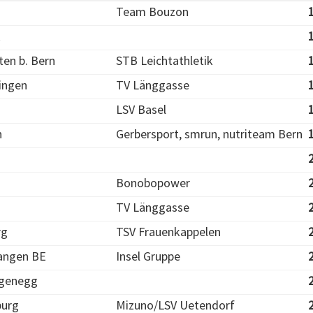
Team Bouzon
k
en b. Bern
STB Leichtathletik
ingen
TV Länggasse
LSV Basel
n
Gerbersport, smrun, nutriteam Bern
Bonobopower
TV Länggasse
rg
TSV Frauenkappelen
angen BE
Insel Gruppe
ngenegg
burg
Mizuno/LSV Uetendorf