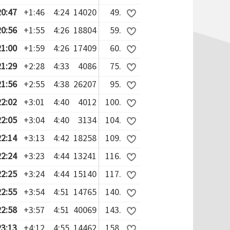
20:47
+1:46
4:24
14020
49.
20:56
+1:55
4:26
18804
59.
21:00
+1:59
4:26
17409
60.
21:29
+2:28
4:33
4086
75.
21:56
+2:55
4:38
26207
95.
22:02
+3:01
4:40
4012
100.
22:05
+3:04
4:40
3134
104.
22:14
+3:13
4:42
18258
109.
22:24
+3:23
4:44
13241
116.
22:25
+3:24
4:44
15140
117.
22:55
+3:54
4:51
14765
140.
22:58
+3:57
4:51
40069
143.
23:13
+4:12
4:55
14462
158.