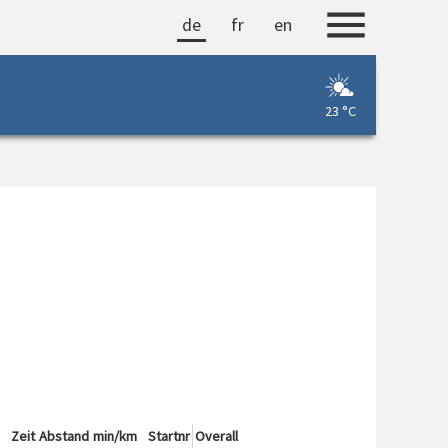
de
fr
en
23 °C
Zeit
Abstand
min/km
Startnr
Overall