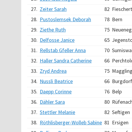
27.
Zeiter Sarah
82
Fieschert
28.
Pustoslemsek Deborah
78
Bern
29.
Ziethe Ruth
75
Neueneg
30.
Delfosse Janice
65
Jegensto
31.
Rellstab Gfeller Anna
70
Sumiswa
32.
Haller Sandra Catherine
66
Perchtol
33.
Zryd Andrea
75
Magglin
34.
Nussli Beatrice
66
Burgdor
35.
Daepp Corinne
76
Belp
36.
Dähler Sara
80
Rüfenac
37.
Stettler Melanie
82
Seftigen
38.
Röthlisberger-Wolleb Sabine
81
Ersigen