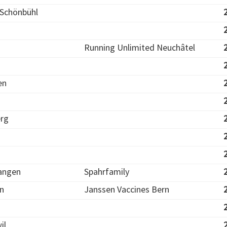
Schönbühl
Running Unlimited Neuchâtel
en
rg
angen
Spahrfamily
en
Janssen Vaccines Bern
il