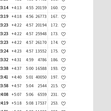
23:14
+4:13
4:55
20159
160.
23:19
+4:18
4:56
26773
167.
23:23
+4:22
4:57
20194
172.
23:23
+4:22
4:57
25948
173.
23:23
+4:22
4:57
26170
174.
23:24
+4:23
4:57
13552
175.
23:32
+4:31
4:59
4786
186.
23:38
+4:37
5:00
16588
193.
23:41
+4:40
5:01
40050
197.
23:58
+4:57
5:04
2544
215.
24:08
+5:07
5:06
6559
231.
24:19
+5:18
5:08
17537
253.