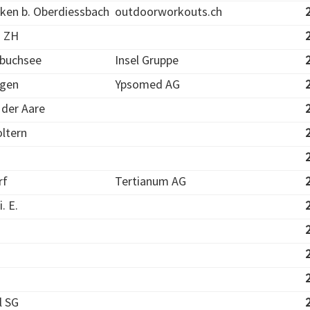
iken b. Oberdiessbach
outdoorworkouts.ch
n ZH
buchsee
Insel Gruppe
ngen
Ypsomed AG
 der Aare
oltern
rf
Tertianum AG
. E.
l SG