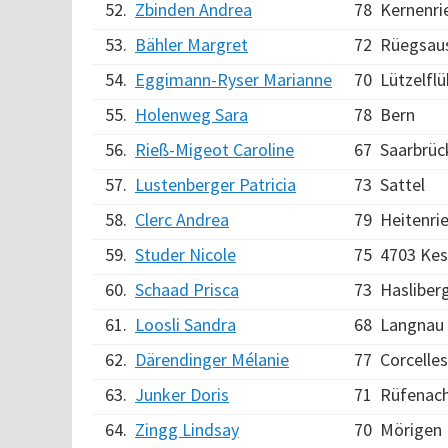
52.
Zbinden Andrea
78
Kernenri
53.
Bähler Margret
72
Rüegsau
54.
Eggimann-Ryser Marianne
70
Lützelfl
55.
Holenweg Sara
78
Bern
56.
Rieß-Migeot Caroline
67
Saarbrüc
57.
Lustenberger Patricia
73
Sattel
58.
Clerc Andrea
79
Heitenri
59.
Studer Nicole
75
4703 Kes
60.
Schaad Prisca
73
Hasliber
61.
Loosli Sandra
68
Langnau i
62.
Därendinger Mélanie
77
Corcelle
63.
Junker Doris
71
Rüfenac
64.
Zingg Lindsay
70
Mörigen