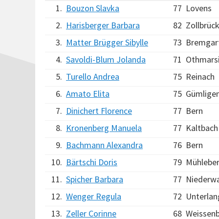
1.
Bouzon Slavka
77
Lovens
2.
Harisberger Barbara
82
Zollbrüc
3.
Matter Brügger Sibylle
73
Bremgart
4.
Savoldi-Blum Jolanda
71
Othmars
5.
Turello Andrea
75
Reinach
6.
Amato Elita
75
Gümlige
7.
Dinichert Florence
77
Bern
8.
Kronenberg Manuela
77
Kaltbach
9.
Bachmann Alexandra
76
Bern
10.
Bärtschi Doris
79
Mühlebe
11.
Spicher Barbara
77
Niederw
12.
Wenger Regula
72
Unterla
13.
Zeller Corinne
68
Weissen