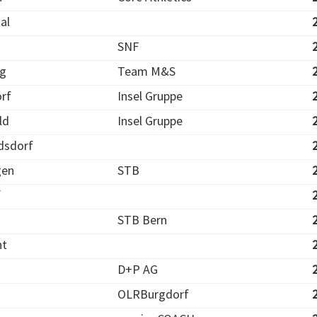
al
SNF
g
Team M&S
rf
Insel Gruppe
ld
Insel Gruppe
dsdorf
gen
STB
f
STB Bern
ht
D+P AG
OLRBurgdorf