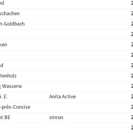
ed
schachen
üh-Goldbach
ken
ed
tenholz
g Wasserw
. E.
Anita Active
s-près-Concise
ht BE
smrun