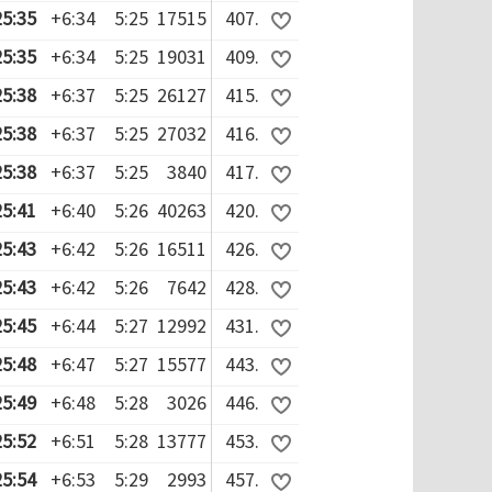
25:35
+6:34
5:25
17515
407.
25:35
+6:34
5:25
19031
409.
25:38
+6:37
5:25
26127
415.
25:38
+6:37
5:25
27032
416.
25:38
+6:37
5:25
3840
417.
25:41
+6:40
5:26
40263
420.
25:43
+6:42
5:26
16511
426.
25:43
+6:42
5:26
7642
428.
25:45
+6:44
5:27
12992
431.
25:48
+6:47
5:27
15577
443.
25:49
+6:48
5:28
3026
446.
25:52
+6:51
5:28
13777
453.
25:54
+6:53
5:29
2993
457.