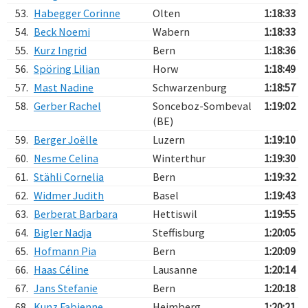
53.
Habegger Corinne
Olten
1:18:33
54.
Beck Noemi
Wabern
1:18:33
55.
Kurz Ingrid
Bern
1:18:36
56.
Spöring Lilian
Horw
1:18:49
57.
Mast Nadine
Schwarzenburg
1:18:57
58.
Gerber Rachel
Sonceboz-Sombeval
1:19:02
(BE)
59.
Berger Joëlle
Luzern
1:19:10
60.
Nesme Celina
Winterthur
1:19:30
61.
Stähli Cornelia
Bern
1:19:32
62.
Widmer Judith
Basel
1:19:43
63.
Berberat Barbara
Hettiswil
1:19:55
64.
Bigler Nadja
Steffisburg
1:20:05
65.
Hofmann Pia
Bern
1:20:09
66.
Haas Céline
Lausanne
1:20:14
67.
Jans Stefanie
Bern
1:20:18
68.
Kunz Fabienne
Heimberg
1:20:21