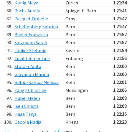
85.
König Maya
Zürich
1:21:34
86.
Buchs Aurélia
Spiegel b. Bern
1:21:41
87.
Pasquet Ophélie
Orny
1:21:42
88.
Schellenberg Sabrina
Bern
1:21:47
89.
Büeler Franziska
Bern
1:21:52
90.
Salzmann Sarah
Bern
1:21:52
91.
Janker Stefanie
Susten
1:21:54
92.
Cuvit Clementine
Fribourg
1:21:56
93.
Stalder Anita
Bern
1:22:00
94.
Giovanoli Marina
Bern
1:22:00
95.
Rubio-Ramos Melissa
Köln
1:22:01
96.
Zaugg Christine
Münsingen
1:22:06
97.
Huber Helen
Bern
1:22:08
98.
Iseli Christa
Bern
1:22:08
99.
Haaa Tanja
Bern
1:22:16
100.
Gadola Nadja
Kriens
1:22:23