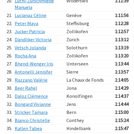
20.
Lüthi-Zurschmiede
Wilderswil
1:11:39
Manuela
21.
Lucianaz Céline
Genève
1:11:56
22.
Peter Maya
Steffisburg
1:12:28
23.
Jucker Patricia
Zollikofen
1:12:57
24.
Dändliker Victoria
Zürich
1:13:12
25.
Vetsch Jolanda
Solothurn
1:13:19
26.
Rocha Ana
Zollikofen
1:13:20
27.
Bhend-Wenger Iris
Unterseen
1:13:44
28.
Antonelli Jennifer
Sierre
1:13:57
29.
Razzano Valérie
La Chaux de Fonds
1:14:05
30.
Beer Rahel
Jona
1:14:29
31.
Daloz Clémence
Konolfingen
1:14:37
32.
Bongard Vivianne
Jens
1:14:44
33.
Stricker Tamara
Bern
1:15:00
34.
Bianco Christelle
Conthey
1:15:24
35.
Kallen Tabea
Hindelbank
1:15:47