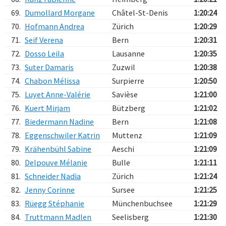
69.
Dumollard Morgane
Châtel-St-Denis
1:20:24
70.
Hofmann Andrea
Zürich
1:20:29
71.
Seif Verena
Bern
1:20:31
72.
Dosso Leila
Lausanne
1:20:35
73.
Suter Damaris
Zuzwil
1:20:38
74.
Chabon Mélissa
Surpierre
1:20:50
75.
Luyet Anne-Valérie
Savièse
1:21:00
76.
Kuert Mirjam
Bützberg
1:21:02
77.
Biedermann Nadine
Bern
1:21:08
78.
Eggenschwiler Katrin
Muttenz
1:21:09
79.
Krähenbühl Sabine
Aeschi
1:21:09
80.
Delpouve Mélanie
Bulle
1:21:11
81.
Schneider Nadia
Zürich
1:21:24
82.
Jenny Corinne
Sursee
1:21:25
83.
Rüegg Stéphanie
Münchenbuchsee
1:21:29
84.
Truttmann Madlen
Seelisberg
1:21:30