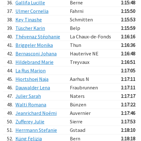
36.
Gallifa Lucille
Berne
1:15:48
37.
Ulmer Cornelia
Fahrni
1:15:50
38.
Key Tinashe
Schmitten
1:15:53
39.
Tüscher Karin
Belp
1:15:59
40.
Thévenaz Stéphanie
La Chaux-de-Fonds
1:16:16
41.
Briggeler Monika
Thun
1:16:36
42.
Bernasconi Johana
Hauterive NE
1:16:48
43.
Hildebrand Marie
Treyvaux
1:16:51
44.
La Rus Marion
1:17:05
45.
Hjortshoej Naja
Aarhus N
1:17:11
46.
Dauwalder Lena
Fraubrunnen
1:17:11
47.
Julier Sarah
Naters
1:17:17
48.
Walti Romana
Bünzen
1:17:22
49.
Jeanrichard Noémi
Auvernier
1:17:46
50.
Zufferey Julie
Sierre
1:17:53
51.
Herrmann Stefanie
Gstaad
1:18:10
52.
Küng Felizia
Bern
1:18:18