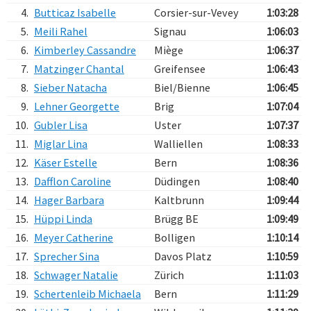
4.
Butticaz Isabelle
Corsier-sur-Vevey
1:03:28
5.
Meili Rahel
Signau
1:06:03
6.
Kimberley Cassandre
Miège
1:06:37
7.
Matzinger Chantal
Greifensee
1:06:43
8.
Sieber Natacha
Biel/Bienne
1:06:45
9.
Lehner Georgette
Brig
1:07:04
10.
Gubler Lisa
Uster
1:07:37
11.
Miglar Lina
Walliellen
1:08:33
12.
Käser Estelle
Bern
1:08:36
13.
Dafflon Caroline
Düdingen
1:08:40
14.
Hager Barbara
Kaltbrunn
1:09:44
15.
Hüppi Linda
Brügg BE
1:09:49
16.
Meyer Catherine
Bolligen
1:10:14
17.
Sprecher Sina
Davos Platz
1:10:59
18.
Schwager Natalie
Zürich
1:11:03
19.
Schertenleib Michaela
Bern
1:11:29