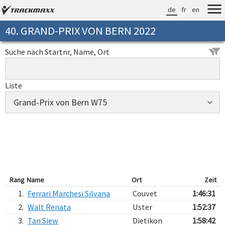
de
fr
en
40. GRAND-PRIX VON BERN 2022
Suche nach Startnr, Name, Ort
Liste
Rang
Name
Ort
Zeit
1.
Ferrari Marchesi Silvana
Couvet
1:46:31
2.
Walt Renata
Uster
1:52:37
3.
Tan Siew
Dietikon
1:58:42