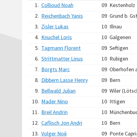
1.
Collioud Noah
09
Kestenholz
2.
Reichenbach Yanis
09
Grund b. Gs
3.
Zisler Lukas
10
Illnau
4.
Knuchel Loris
10
Galgenen
5.
Tagmann Florent
09
Seftigen
6.
Strittmatter Linus
10
Rubigen
7.
Borgts Marc
09
Oberhofen 
8.
Dibbern Lasse Henry
09
Bern
9.
Bellwald Julian
09
Wiler (Löts
10.
Mader Nino
10
Ittigen
11.
Breil Andrin
10
Münchenbu
12.
Caflisch Jon Andri
10
Bern
13.
Volger Noè
09
Ponte Capri