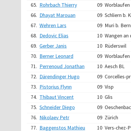
65.
Rohrbach Thierry
09
Worblaufen
66.
Dhayat Marouan
09
Schliern b. 
67.
Wehren Lars
09
Muri b. Bern
68.
Dedovic Elias
10
Wangen an 
69.
Gerber Janis
10
Rüderswil
70.
Berner Leonard
09
Worblaufen
71.
Perrenoud Jonathan
10
Aesch BL
72.
Därendinger Hugo
09
Corcelles-p
73.
Pistorius Flynn
09
Visp
74.
Thibaut Vincent
10
Glis
75.
Schneider Diego
09
Oeschenbac
76.
Nikolaev Petr
09
Zürich
77.
Baggenstos Mathieu
10
Vers-chez-P