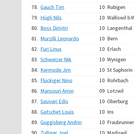
78.
Gauch Tim
10
Rubigen
79.
Hügli Nils
10
Walliswil b
80.
Boss Dimitri
10
Langenthal
81.
Murzilli Leonardo
10
Bern
82.
Füri Linus
10
Erlach
83.
Schweizer Nik
10
Wynigen
84.
Kermode Jim
10
St Saphorin
85.
Flückiger Nino
10
Rohrbach
86.
Mansouri Amin
09
Lotzwil
87.
Sasivari Edis
10
Oberburg
88.
Gatschet Louis
10
Ins
89.
Guggisberg Andrin
10
Fraubrunne
90.
Zulliger Joel
10
Madiswil