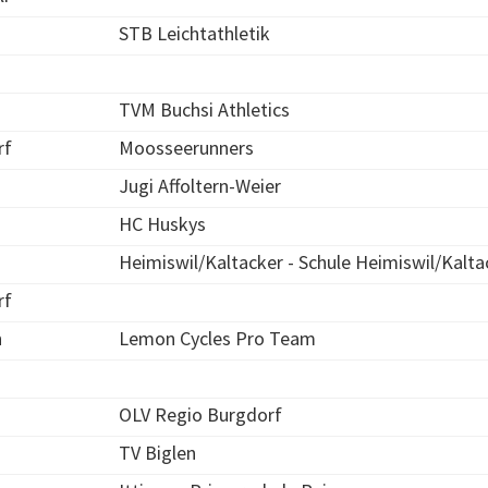
STB Leichtathletik
TVM Buchsi Athletics
rf
Moosseerunners
Jugi Affoltern-Weier
HC Huskys
Heimiswil/Kaltacker - Schule Heimiswil/Kalta
rf
n
Lemon Cycles Pro Team
OLV Regio Burgdorf
TV Biglen