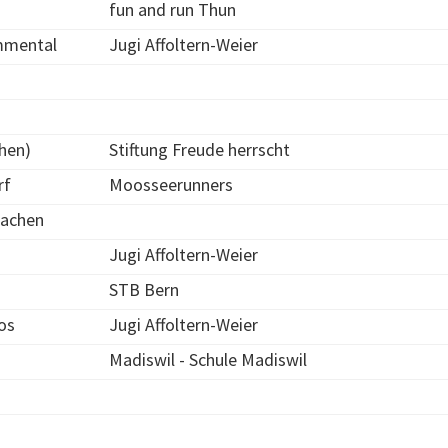
fun and run Thun
mmental
Jugi Affoltern-Weier
chen)
Stiftung Freude herrscht
rf
Moosseerunners
achen
Jugi Affoltern-Weier
STB Bern
os
Jugi Affoltern-Weier
Madiswil - Schule Madiswil