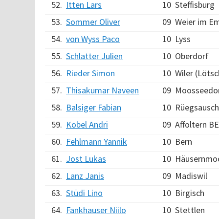
52.
Itten Lars
10
Steffisburg
53.
Sommer Oliver
09
Weier im E
54.
von Wyss Paco
10
Lyss
55.
Schlatter Julien
10
Oberdorf
56.
Rieder Simon
10
Wiler (Löts
57.
Thisakumar Naveen
09
Moosseedo
58.
Balsiger Fabian
10
Rüegsausch
59.
Kobel Andri
09
Affoltern BE
60.
Fehlmann Yannik
10
Bern
61.
Jost Lukas
10
Häusernmo
62.
Lanz Janis
09
Madiswil
63.
Stüdi Lino
10
Birgisch
64.
Fankhauser Niilo
10
Stettlen