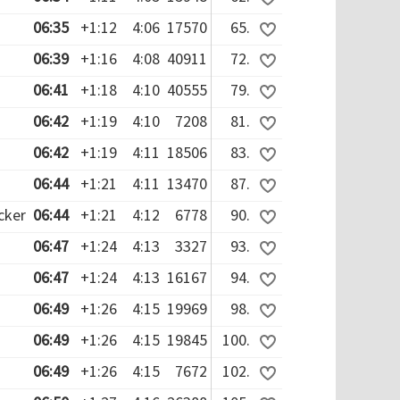
06:35
+1:12
4:06
17570
65.
06:39
+1:16
4:08
40911
72.
06:41
+1:18
4:10
40555
79.
06:42
+1:19
4:10
7208
81.
06:42
+1:19
4:11
18506
83.
06:44
+1:21
4:11
13470
87.
cker
06:44
+1:21
4:12
6778
90.
06:47
+1:24
4:13
3327
93.
06:47
+1:24
4:13
16167
94.
06:49
+1:26
4:15
19969
98.
06:49
+1:26
4:15
19845
100.
06:49
+1:26
4:15
7672
102.