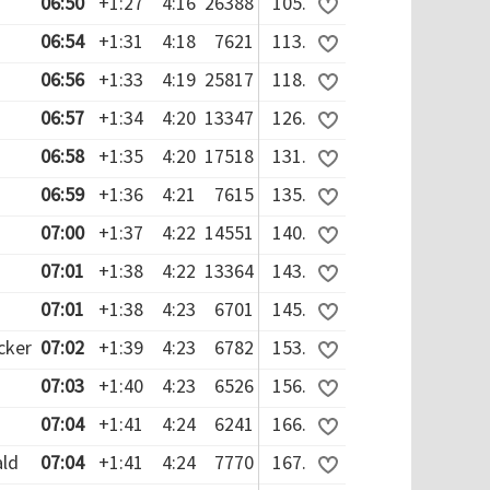
06:50
+1:27
4:16
26388
105.
06:54
+1:31
4:18
7621
113.
06:56
+1:33
4:19
25817
118.
06:57
+1:34
4:20
13347
126.
06:58
+1:35
4:20
17518
131.
06:59
+1:36
4:21
7615
135.
07:00
+1:37
4:22
14551
140.
07:01
+1:38
4:22
13364
143.
07:01
+1:38
4:23
6701
145.
cker
07:02
+1:39
4:23
6782
153.
07:03
+1:40
4:23
6526
156.
07:04
+1:41
4:24
6241
166.
ald
07:04
+1:41
4:24
7770
167.