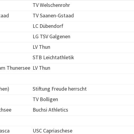
TV Welschenrohr
taad
TV Saanen-Gstaad
LC Dübendorf
LG TSV Galgenen
LV Thun
STB Leichtathletik
am Thunersee
LV Thun
chen)
Stiftung Freude herrscht
TV Bolligen
chsee
Buchsi Athletics
asca
USC Capriaschese