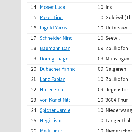
14.
Moser Luca
10
Ins
15.
Meier Lino
10
Goldiwil (T
16.
Ingold Yarris
10
Unterseen
17.
Schneider Nino
10
Seewil
18.
Baumann Dan
09
Zollikofen
19.
Domig Tiago
09
Münsingen
20.
Dubacher Yannic
09
Galgenen
21.
Lanz Fabian
10
Zollikofen
22.
Hofer Finn
09
Jegenstorf
23.
von Känel Nils
10
3604 Thun
24.
Spicher Jamie
10
Niederwang
25.
Hegi Livio
10
Langenthal
26.
Meili Linus
10
Niederscher