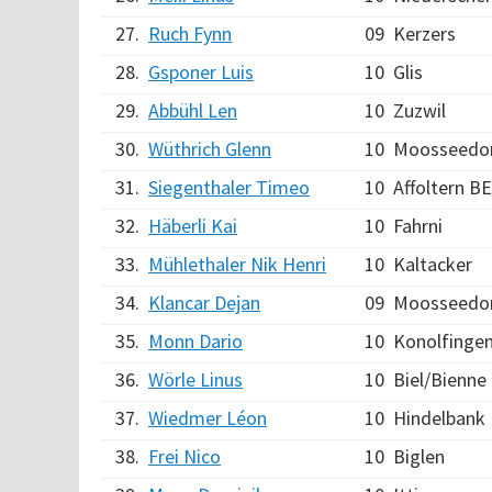
27.
Ruch Fynn
09
Kerzers
28.
Gsponer Luis
10
Glis
29.
Abbühl Len
10
Zuzwil
30.
Wüthrich Glenn
10
Moosseedo
31.
Siegenthaler Timeo
10
Affoltern BE
32.
Häberli Kai
10
Fahrni
33.
Mühlethaler Nik Henri
10
Kaltacker
34.
Klancar Dejan
09
Moosseedo
35.
Monn Dario
10
Konolfinge
36.
Wörle Linus
10
Biel/Bienne
37.
Wiedmer Léon
10
Hindelbank
38.
Frei Nico
10
Biglen