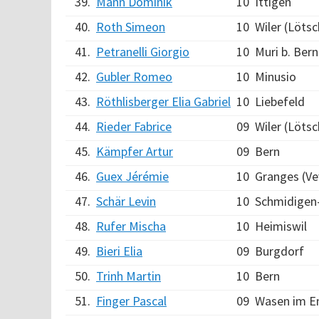
39.
Mann Dominik
10
Ittigen
40.
Roth Simeon
10
Wiler (Löts
41.
Petranelli Giorgio
10
Muri b. Bern
42.
Gubler Romeo
10
Minusio
43.
Röthlisberger Elia Gabriel
10
Liebefeld
44.
Rieder Fabrice
09
Wiler (Löts
45.
Kämpfer Artur
09
Bern
46.
Guex Jérémie
10
Granges (Ve
47.
Schär Levin
10
Schmidigen
48.
Rufer Mischa
10
Heimiswil
49.
Bieri Elia
09
Burgdorf
50.
Trinh Martin
10
Bern
51.
Finger Pascal
09
Wasen im 