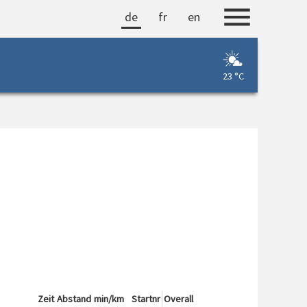
de
fr
en
23 °C
Zeit
Abstand
min/km
Startnr
Overall