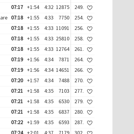
07:17
+1:54
4:32
12875
249.
Aare
07:18
+1:55
4:33
7750
254.
07:18
+1:55
4:33
11091
256.
07:18
+1:55
4:33
25810
258.
07:18
+1:55
4:33
12764
261.
07:19
+1:56
4:34
7871
264.
07:19
+1:56
4:34
14651
266.
07:20
+1:57
4:34
7488
270.
07:21
+1:58
4:35
7103
277.
07:21
+1:58
4:35
6530
279.
07:21
+1:58
4:35
6837
280.
07:22
+1:59
4:35
6593
287.
07:24
+2:01
4:37
7179
302.