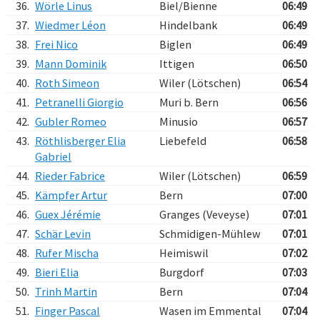
36.
Wörle Linus
Biel/Bienne
06:49
37.
Wiedmer Léon
Hindelbank
06:49
38.
Frei Nico
Biglen
06:49
39.
Mann Dominik
Ittigen
06:50
40.
Roth Simeon
Wiler (Lötschen)
06:54
41.
Petranelli Giorgio
Muri b. Bern
06:56
42.
Gubler Romeo
Minusio
06:57
43.
Röthlisberger Elia
Liebefeld
06:58
Gabriel
44.
Rieder Fabrice
Wiler (Lötschen)
06:59
45.
Kämpfer Artur
Bern
07:00
46.
Guex Jérémie
Granges (Veveyse)
07:01
47.
Schär Levin
Schmidigen-Mühlew
07:01
48.
Rufer Mischa
Heimiswil
07:02
49.
Bieri Elia
Burgdorf
07:03
50.
Trinh Martin
Bern
07:04
51.
Finger Pascal
Wasen im Emmental
07:04