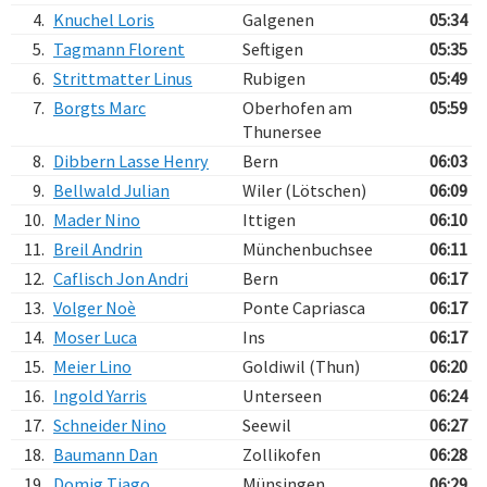
4.
Knuchel Loris
Galgenen
05:34
5.
Tagmann Florent
Seftigen
05:35
6.
Strittmatter Linus
Rubigen
05:49
7.
Borgts Marc
Oberhofen am
05:59
Thunersee
8.
Dibbern Lasse Henry
Bern
06:03
9.
Bellwald Julian
Wiler (Lötschen)
06:09
10.
Mader Nino
Ittigen
06:10
11.
Breil Andrin
Münchenbuchsee
06:11
12.
Caflisch Jon Andri
Bern
06:17
13.
Volger Noè
Ponte Capriasca
06:17
14.
Moser Luca
Ins
06:17
15.
Meier Lino
Goldiwil (Thun)
06:20
16.
Ingold Yarris
Unterseen
06:24
17.
Schneider Nino
Seewil
06:27
18.
Baumann Dan
Zollikofen
06:28
19.
Domig Tiago
Münsingen
06:29