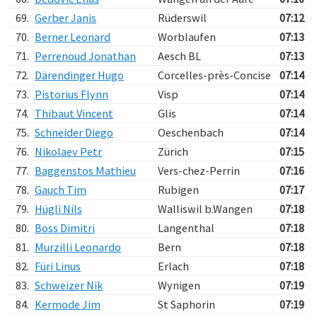
69.
Gerber Janis
Rüderswil
07:12
70.
Berner Leonard
Worblaufen
07:13
71.
Perrenoud Jonathan
Aesch BL
07:13
72.
Därendinger Hugo
Corcelles-près-Concise
07:14
73.
Pistorius Flynn
Visp
07:14
74.
Thibaut Vincent
Glis
07:14
75.
Schneider Diego
Oeschenbach
07:14
76.
Nikolaev Petr
Zürich
07:15
77.
Baggenstos Mathieu
Vers-chez-Perrin
07:16
78.
Gauch Tim
Rubigen
07:17
79.
Hügli Nils
Walliswil b.Wangen
07:18
80.
Boss Dimitri
Langenthal
07:18
81.
Murzilli Leonardo
Bern
07:18
82.
Füri Linus
Erlach
07:18
83.
Schweizer Nik
Wynigen
07:19
84.
Kermode Jim
St Saphorin
07:19