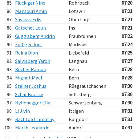
85.
Flückiger Nino
Rohrbach
07:20
86.
Mansouri Amin
Lotzwil
07:21
87.
Sasivari Edis
Oberburg
07:21
88.
Gatschet Louis
Ins
07:21
89.
Guggisberg Andrin
Fraubrunnen
07:22
90.
Zulliger Joel
Madiswil
07:24
91.
Reina Dion
Liebefeld
07:25
92.
Salvisberg Yaron
Langnau
07:27
93.
Bucher Ramon
Bern
07:28
94.
Mignot Maël
Bern
07:28
95.
Steiner Joshua
Rüegsauschachen
07:30
96.
Schär Fabrice
Seltisberg
07:30
97.
Nyffenegger Elia
Schwarzenburg
07:30
98.
Li Jivin
Ittigen
07:31
99.
Bächtold Timothy
Burgdorf
07:31
100.
Marth Leonardo
Aadorf
07:31