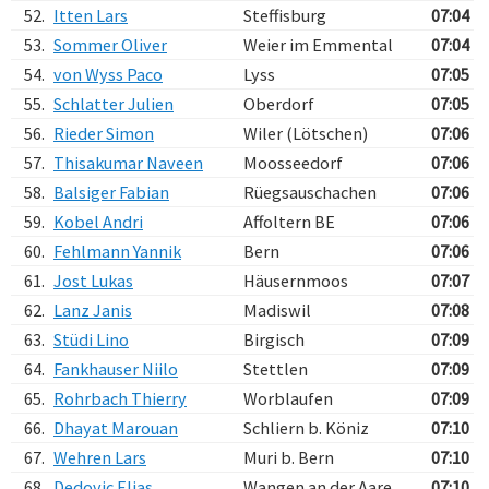
52.
Itten Lars
Steffisburg
07:04
53.
Sommer Oliver
Weier im Emmental
07:04
54.
von Wyss Paco
Lyss
07:05
55.
Schlatter Julien
Oberdorf
07:05
56.
Rieder Simon
Wiler (Lötschen)
07:06
57.
Thisakumar Naveen
Moosseedorf
07:06
58.
Balsiger Fabian
Rüegsauschachen
07:06
59.
Kobel Andri
Affoltern BE
07:06
60.
Fehlmann Yannik
Bern
07:06
61.
Jost Lukas
Häusernmoos
07:07
62.
Lanz Janis
Madiswil
07:08
63.
Stüdi Lino
Birgisch
07:09
64.
Fankhauser Niilo
Stettlen
07:09
65.
Rohrbach Thierry
Worblaufen
07:09
66.
Dhayat Marouan
Schliern b. Köniz
07:10
67.
Wehren Lars
Muri b. Bern
07:10
68.
Dedovic Elias
Wangen an der Aare
07:10