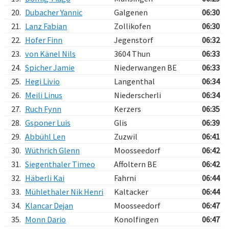
20.
Dubacher Yannic
Galgenen
06:30
21.
Lanz Fabian
Zollikofen
06:30
22.
Hofer Finn
Jegenstorf
06:32
23.
von Känel Nils
3604 Thun
06:33
24.
Spicher Jamie
Niederwangen BE
06:33
25.
Hegi Livio
Langenthal
06:34
26.
Meili Linus
Niederscherli
06:34
27.
Ruch Fynn
Kerzers
06:35
28.
Gsponer Luis
Glis
06:39
29.
Abbühl Len
Zuzwil
06:41
30.
Wüthrich Glenn
Moosseedorf
06:42
31.
Siegenthaler Timeo
Affoltern BE
06:42
32.
Häberli Kai
Fahrni
06:44
33.
Mühlethaler Nik Henri
Kaltacker
06:44
34.
Klancar Dejan
Moosseedorf
06:47
35.
Monn Dario
Konolfingen
06:47