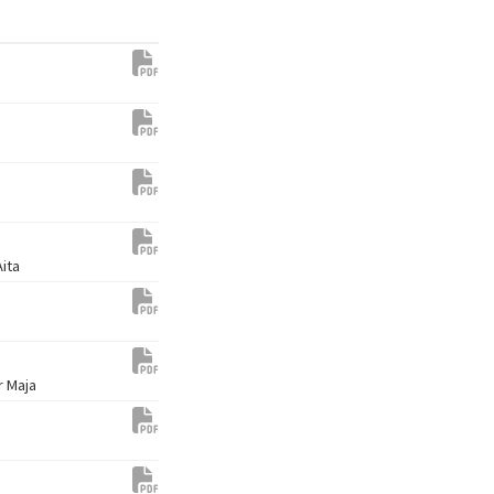
ita
r Maja