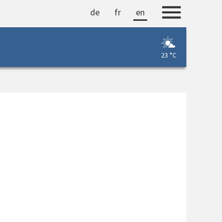
de
fr
en
23 °C