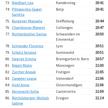
73.
Niedhart Lea
Kandersteg
20:41
74.
Pihlajaviita-Gugel
Belp
20:41
Sariitta
75.
Burgener Manuela
Steffisburg
20:44
76.
Chambovay Margot
Collonges
20:47
77.
Rothenbühler Sarina
Schwanden im
20:50
Emmental
78.
Schneider Florence
Lyss
20:51
79.
Schütz Seraina
Sumiswald
20:51
80.
Siegrist Emma
Bremgarten b. Bern
20:57
81.
Niggli Malin
Münsingen
21:00
82.
Zürcher Anouk
Frutigen
21:05
83.
Zangger Leana
Uetendorf
21:06
84.
Hohl Anna
Ostermundigen
21:06
85.
Devincenti Sofia
Castelrotto
21:09
86.
Röthlisberger-Wolleb
Ersigen
21:14
Sabine