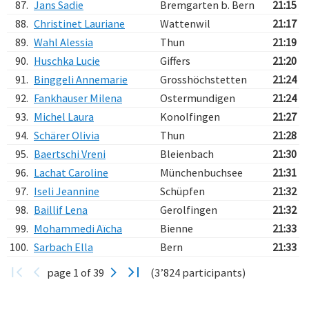
87.
Jans Sadie
Bremgarten b. Bern
21:15
88.
Christinet Lauriane
Wattenwil
21:17
89.
Wahl Alessia
Thun
21:19
90.
Huschka Lucie
Giffers
21:20
91.
Binggeli Annemarie
Grosshöchstetten
21:24
92.
Fankhauser Milena
Ostermundigen
21:24
93.
Michel Laura
Konolfingen
21:27
94.
Schärer Olivia
Thun
21:28
95.
Baertschi Vreni
Bleienbach
21:30
96.
Lachat Caroline
Münchenbuchsee
21:31
97.
Iseli Jeannine
Schüpfen
21:32
98.
Baillif Lena
Gerolfingen
21:32
99.
Mohammedi Aïcha
Bienne
21:33
100.
Sarbach Ella
Bern
21:33
page 1 of 39
(3’824 participants)
Verarbeitungszeit: 51ms