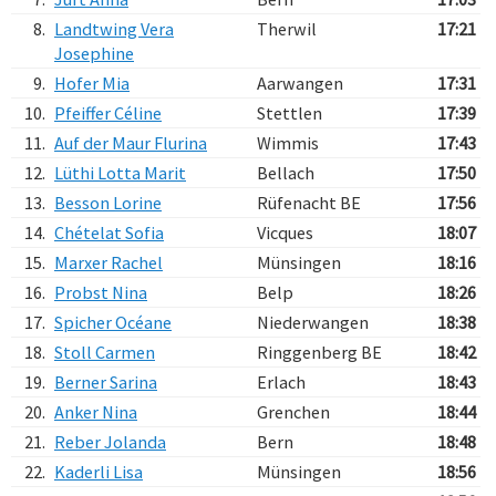
8.
Landtwing Vera
Therwil
17:21
Josephine
9.
Hofer Mia
Aarwangen
17:31
10.
Pfeiffer Céline
Stettlen
17:39
11.
Auf der Maur Flurina
Wimmis
17:43
12.
Lüthi Lotta Marit
Bellach
17:50
13.
Besson Lorine
Rüfenacht BE
17:56
14.
Chételat Sofia
Vicques
18:07
15.
Marxer Rachel
Münsingen
18:16
16.
Probst Nina
Belp
18:26
17.
Spicher Océane
Niederwangen
18:38
18.
Stoll Carmen
Ringgenberg BE
18:42
19.
Berner Sarina
Erlach
18:43
20.
Anker Nina
Grenchen
18:44
21.
Reber Jolanda
Bern
18:48
22.
Kaderli Lisa
Münsingen
18:56