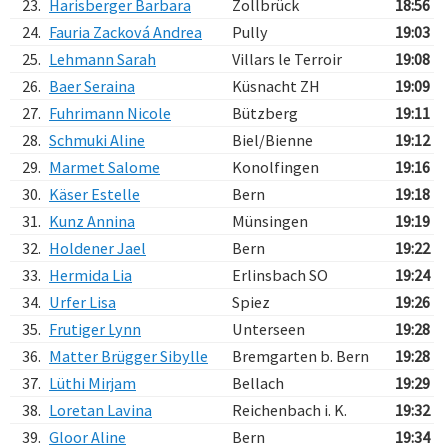
23.
Harisberger Barbara
Zollbrück
18:56
24.
Fauria Zacková Andrea
Pully
19:03
25.
Lehmann Sarah
Villars le Terroir
19:08
26.
Baer Seraina
Küsnacht ZH
19:09
27.
Fuhrimann Nicole
Bützberg
19:11
28.
Schmuki Aline
Biel/Bienne
19:12
29.
Marmet Salome
Konolfingen
19:16
30.
Käser Estelle
Bern
19:18
31.
Kunz Annina
Münsingen
19:19
32.
Holdener Jael
Bern
19:22
33.
Hermida Lia
Erlinsbach SO
19:24
34.
Urfer Lisa
Spiez
19:26
35.
Frutiger Lynn
Unterseen
19:28
36.
Matter Brügger Sibylle
Bremgarten b. Bern
19:28
37.
Lüthi Mirjam
Bellach
19:29
38.
Loretan Lavina
Reichenbach i. K.
19:32
39.
Gloor Aline
Bern
19:34