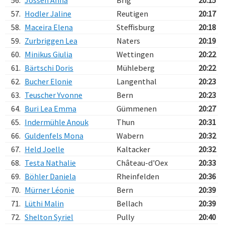
56.
Jossen Anna
Brig
20:15
57.
Hodler Jaline
Reutigen
20:17
58.
Maceira Elena
Steffisburg
20:18
59.
Zurbriggen Lea
Naters
20:19
60.
Minikus Giulia
Wettingen
20:22
61.
Bärtschi Doris
Mühleberg
20:22
62.
Bucher Elonie
Langenthal
20:23
63.
Teuscher Yvonne
Bern
20:23
64.
Buri Lea Emma
Gümmenen
20:27
65.
Indermühle Anouk
Thun
20:31
66.
Guldenfels Mona
Wabern
20:32
67.
Held Joelle
Kaltacker
20:32
68.
Testa Nathalie
Château-d'Oex
20:33
69.
Böhler Daniela
Rheinfelden
20:36
70.
Mürner Léonie
Bern
20:39
71.
Lüthi Malin
Bellach
20:39
72.
Shelton Syriel
Pully
20:40