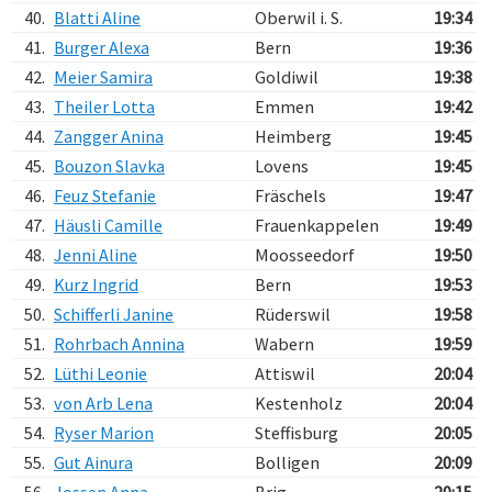
40.
Blatti Aline
Oberwil i. S.
19:34
41.
Burger Alexa
Bern
19:36
42.
Meier Samira
Goldiwil
19:38
43.
Theiler Lotta
Emmen
19:42
44.
Zangger Anina
Heimberg
19:45
45.
Bouzon Slavka
Lovens
19:45
46.
Feuz Stefanie
Fräschels
19:47
47.
Häusli Camille
Frauenkappelen
19:49
48.
Jenni Aline
Moosseedorf
19:50
49.
Kurz Ingrid
Bern
19:53
50.
Schifferli Janine
Rüderswil
19:58
51.
Rohrbach Annina
Wabern
19:59
52.
Lüthi Leonie
Attiswil
20:04
53.
von Arb Lena
Kestenholz
20:04
54.
Ryser Marion
Steffisburg
20:05
55.
Gut Ainura
Bolligen
20:09