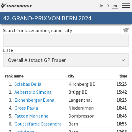
de
fr
en
42. GRAND-PRIX VON BERN 2024
Search for racenumber, name, city
Liste
rank
name
city
time
1.
Sclabas Delia
Kirchberg BE
15:25
2.
Aebersold Simona
Brügg BE
15:42
3.
Eichenberger Elena
Langenthal
16:25
4.
Gross Paula
Niederurnen
16:41
5.
Fatton Marianne
Dombresson
16:45
6.
Gouttefarde Cassandra
Bern
16:55
7.
Jurt Anna
Bern
17:03