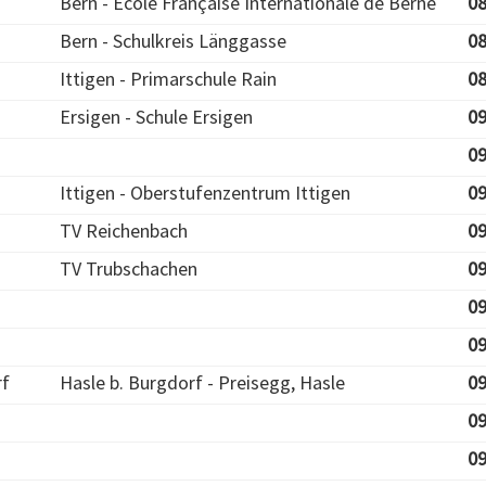
Bern - Ecole Française Internationale de Berne
08
Bern - Schulkreis Länggasse
08
Ittigen - Primarschule Rain
08
Ersigen - Schule Ersigen
09
09
Ittigen - Oberstufenzentrum Ittigen
09
TV Reichenbach
09
TV Trubschachen
09
09
09
rf
Hasle b. Burgdorf - Preisegg, Hasle
09
09
09