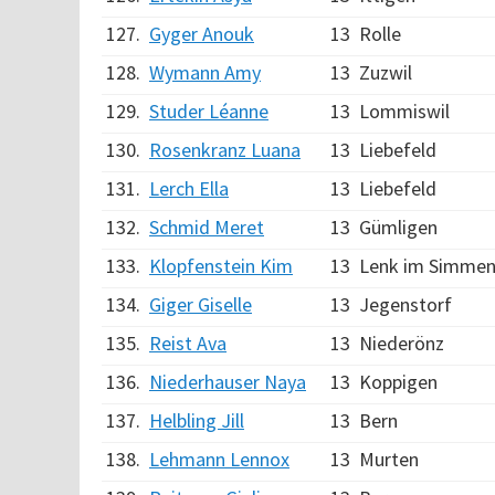
127.
Gyger Anouk
13
Rolle
128.
Wymann Amy
13
Zuzwil
129.
Studer Léanne
13
Lommiswil
130.
Rosenkranz Luana
13
Liebefeld
131.
Lerch Ella
13
Liebefeld
132.
Schmid Meret
13
Gümligen
133.
Klopfenstein Kim
13
Lenk im Simmen
134.
Giger Giselle
13
Jegenstorf
135.
Reist Ava
13
Niederönz
136.
Niederhauser Naya
13
Koppigen
137.
Helbling Jill
13
Bern
138.
Lehmann Lennox
13
Murten