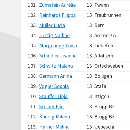
101.
Zumstein Aurélie
13
Twann
102.
Reinhardt Filippa
13
Fraubrunnen
103.
Müller Lucia
13
Bern
104.
Hertig Nadine
13
Ammerzwil
105.
Morgenegg Luisa
13
Liebefeld
106.
Schindler Lisanne
13
Affoltern
107.
Schwitz Malena
13
Ortschwaben
108.
Germann Anina
13
Bolligen
109.
Vogler Sophia
13
Stäfa
110.
Stauffer Finja
13
Ittigen
111.
Steiner Elin
13
Brügg BE
112.
Kündig Milena
13
Brügg BE
113.
Hafner Melina
13
Uebeschi