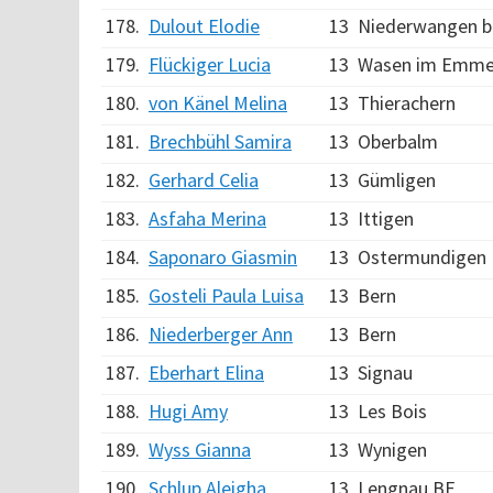
178.
Dulout Elodie
13
Niederwangen b
179.
Flückiger Lucia
13
Wasen im Emme
180.
von Känel Melina
13
Thierachern
181.
Brechbühl Samira
13
Oberbalm
182.
Gerhard Celia
13
Gümligen
183.
Asfaha Merina
13
Ittigen
184.
Saponaro Giasmin
13
Ostermundigen
185.
Gosteli Paula Luisa
13
Bern
186.
Niederberger Ann
13
Bern
187.
Eberhart Elina
13
Signau
188.
Hugi Amy
13
Les Bois
189.
Wyss Gianna
13
Wynigen
190.
Schlup Aleigha
13
Lengnau BE