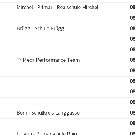
Mirchel - Primar-, Realschule Mirchel
08
08
Brügg - Schule Brügg
08
08
08
TriMeca Performance Team
08
08
08
08
08
Bern - Schulkreis Länggasse
08
08
Ittigen - Primarschule Rain
08