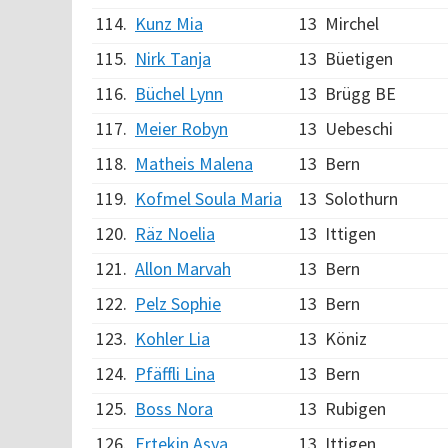
114.
Kunz Mia
13
Mirchel
115.
Nirk Tanja
13
Büetigen
116.
Büchel Lynn
13
Brügg BE
117.
Meier Robyn
13
Uebeschi
118.
Matheis Malena
13
Bern
119.
Kofmel Soula Maria
13
Solothurn
120.
Räz Noelia
13
Ittigen
121.
Allon Marvah
13
Bern
122.
Pelz Sophie
13
Bern
123.
Kohler Lia
13
Köniz
124.
Pfäffli Lina
13
Bern
125.
Boss Nora
13
Rubigen
126.
Ertekin Asya
13
Ittigen