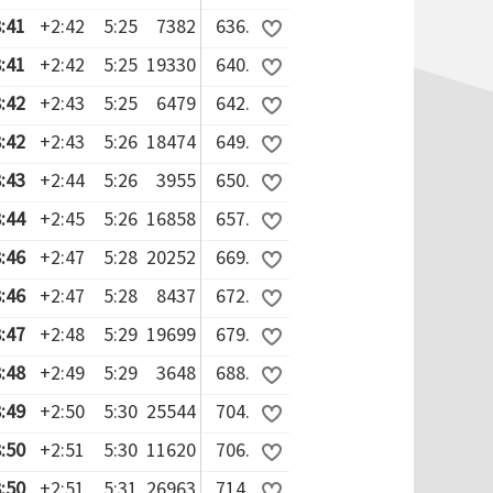
:41
+2:42
5:25
7382
636.
:41
+2:42
5:25
19330
640.
:42
+2:43
5:25
6479
642.
:42
+2:43
5:26
18474
649.
:43
+2:44
5:26
3955
650.
:44
+2:45
5:26
16858
657.
:46
+2:47
5:28
20252
669.
:46
+2:47
5:28
8437
672.
:47
+2:48
5:29
19699
679.
:48
+2:49
5:29
3648
688.
:49
+2:50
5:30
25544
704.
:50
+2:51
5:30
11620
706.
:50
+2:51
5:31
26963
714.