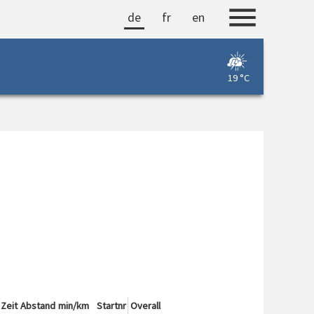
de
fr
en
19 °C
Zeit
Abstand
min/km
Startnr
Overall