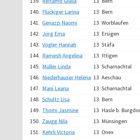
139.
Reitamo Giulia
13
Bern
140.
Flückiger Larina
13
Bern
141.
Genazzi Naomi
13
Worblaufen
142.
Jörg Ema
13
Ersigen
143.
Vogler Hannah
13
Stäfa
144.
Ramesh Angelina
13
Ittigen
145.
Müller Linda
13
Scharnachtal
146.
Niederhauser Helena
13
Aeschau
147.
Mani Leana
13
Scharnachtal
148.
Schultz Lisa
13
Bern
149.
Thomi Jasmine
13
Hasle b. Burgdo
150.
Zaugg Nila
13
Münsingen
151.
Kehrli Victoria
13
Onex