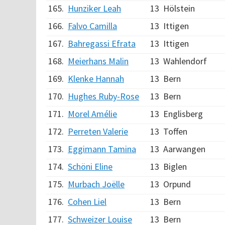
165.
Hunziker Leah
13
Hölstein
166.
Falvo Camilla
13
Ittigen
167.
Bahregassi Efrata
13
Ittigen
168.
Meierhans Malin
13
Wahlendorf
169.
Klenke Hannah
13
Bern
170.
Hughes Ruby-Rose
13
Bern
171.
Morel Amélie
13
Englisberg
172.
Perreten Valerie
13
Toffen
173.
Eggimann Tamina
13
Aarwangen
174.
Schöni Eline
13
Biglen
175.
Murbach Joëlle
13
Orpund
176.
Cohen Liel
13
Bern
177.
Schweizer Louise
13
Bern