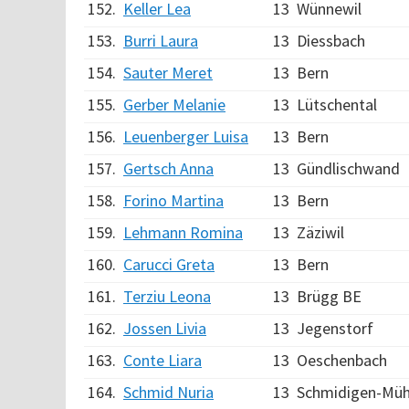
152.
Keller Lea
13
Wünnewil
153.
Burri Laura
13
Diessbach
154.
Sauter Meret
13
Bern
155.
Gerber Melanie
13
Lütschental
156.
Leuenberger Luisa
13
Bern
157.
Gertsch Anna
13
Gündlischwand
158.
Forino Martina
13
Bern
159.
Lehmann Romina
13
Zäziwil
160.
Carucci Greta
13
Bern
161.
Terziu Leona
13
Brügg BE
162.
Jossen Livia
13
Jegenstorf
163.
Conte Liara
13
Oeschenbach
164.
Schmid Nuria
13
Schmidigen-Mü