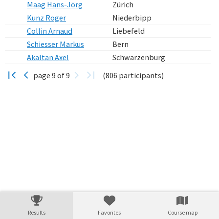
Maag Hans-Jörg
Zürich
Kunz Roger
Niederbipp
Collin Arnaud
Liebefeld
Schiesser Markus
Bern
Akaltan Axel
Schwarzenburg
page 9 of 9
(806 participants)
Verarbeitungszeit: 49ms
Results
Favorites
Course map