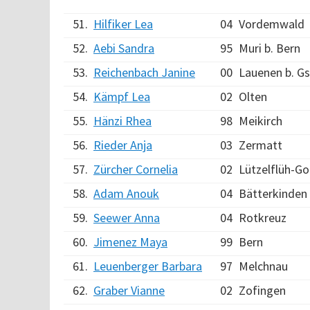
51.
Hilfiker Lea
04
Vordemwald
52.
Aebi Sandra
95
Muri b. Bern
53.
Reichenbach Janine
00
Lauenen b. G
54.
Kämpf Lea
02
Olten
55.
Hänzi Rhea
98
Meikirch
56.
Rieder Anja
03
Zermatt
57.
Zürcher Cornelia
02
Lützelflüh-Go
58.
Adam Anouk
04
Bätterkinden
59.
Seewer Anna
04
Rotkreuz
60.
Jimenez Maya
99
Bern
61.
Leuenberger Barbara
97
Melchnau
62.
Graber Vianne
02
Zofingen