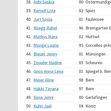
38.
Aebi Saskia
00
Ostermundig
39.
Kempf Livia
02
Spiez
40.
Jurt Sonja
01
Faulensee
41.
Rüegg Rahel
96
Bremgarten b
42.
Mathys Mara
02
Huttwil
43.
Monge Loane
95
Corcelles-prè
44.
Bleuer Jenny
01
Münsingen
45.
Ziswiler Nadine
03
Scheuren
46.
Gnos Anna-Lena
01
Spiegel b. Ber
47.
Meier Aline
98
Bern
48.
Hakki Tayana
97
Bern
49.
Ilona Jenni
00
Gerlafingen
50.
Kuhn Jael
04
Köniz