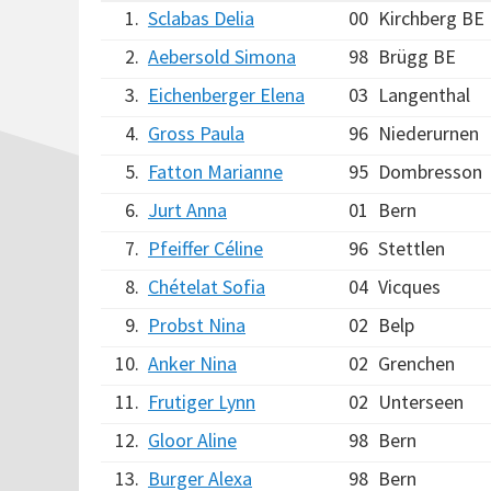
1.
Sclabas Delia
00
Kirchberg BE
2.
Aebersold Simona
98
Brügg BE
3.
Eichenberger Elena
03
Langenthal
4.
Gross Paula
96
Niederurnen
5.
Fatton Marianne
95
Dombresson
6.
Jurt Anna
01
Bern
7.
Pfeiffer Céline
96
Stettlen
8.
Chételat Sofia
04
Vicques
9.
Probst Nina
02
Belp
10.
Anker Nina
02
Grenchen
11.
Frutiger Lynn
02
Unterseen
12.
Gloor Aline
98
Bern
13.
Burger Alexa
98
Bern