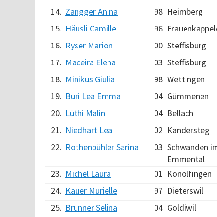
14.
Zangger Anina
98
Heimberg
15.
Häusli Camille
96
Frauenkappel
16.
Ryser Marion
00
Steffisburg
17.
Maceira Elena
03
Steffisburg
18.
Minikus Giulia
98
Wettingen
19.
Buri Lea Emma
04
Gümmenen
20.
Lüthi Malin
04
Bellach
21.
Niedhart Lea
02
Kandersteg
22.
Rothenbühler Sarina
03
Schwanden i
Emmental
23.
Michel Laura
01
Konolfingen
24.
Kauer Murielle
97
Dieterswil
25.
Brunner Selina
04
Goldiwil