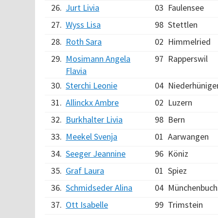
26.
Jurt Livia
03
Faulensee
27.
Wyss Lisa
98
Stettlen
28.
Roth Sara
02
Himmelried
29.
Mosimann Angela
97
Rapperswil
Flavia
30.
Sterchi Leonie
04
Niederhünige
31.
Allinckx Ambre
02
Luzern
32.
Burkhalter Livia
98
Bern
33.
Meekel Svenja
01
Aarwangen
34.
Seeger Jeannine
96
Köniz
35.
Graf Laura
01
Spiez
36.
Schmidseder Alina
04
Münchenbuch
37.
Ott Isabelle
99
Trimstein