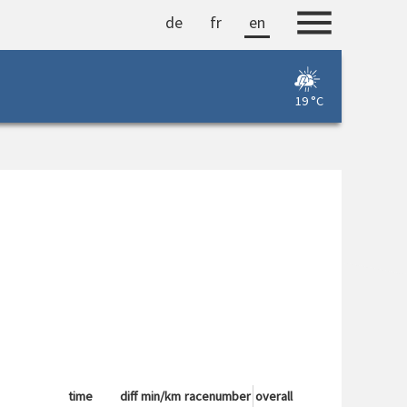
de
fr
en
19 °C
time
diff
min/km
racenumber
overall