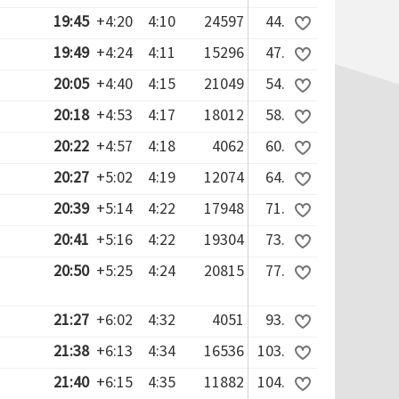
19:45
+4:20
4:10
24597
44.
19:49
+4:24
4:11
15296
47.
20:05
+4:40
4:15
21049
54.
20:18
+4:53
4:17
18012
58.
20:22
+4:57
4:18
4062
60.
20:27
+5:02
4:19
12074
64.
20:39
+5:14
4:22
17948
71.
20:41
+5:16
4:22
19304
73.
20:50
+5:25
4:24
20815
77.
21:27
+6:02
4:32
4051
93.
21:38
+6:13
4:34
16536
103.
21:40
+6:15
4:35
11882
104.