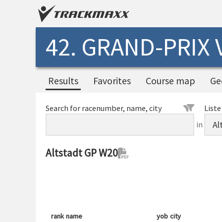
42. GRAND-PRIX
Results
Favorites
Course map
Ge
Search for racenumber, name, city
Liste
in
Altstadt GP W20
rank
name
yob
city