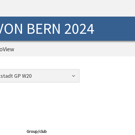
 VON BERN 2024
oView
Group/club