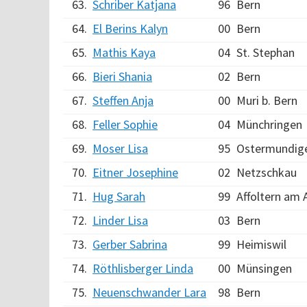
63.
Schriber Katjana
96
Bern
64.
El Berins Kalyn
00
Bern
65.
Mathis Kaya
04
St. Stephan
66.
Bieri Shania
02
Bern
67.
Steffen Anja
00
Muri b. Bern
68.
Feller Sophie
04
Münchringen
69.
Moser Lisa
95
Ostermundig
70.
Eitner Josephine
02
Netzschkau
71.
Hug Sarah
99
Affoltern am A
72.
Linder Lisa
03
Bern
73.
Gerber Sabrina
99
Heimiswil
74.
Röthlisberger Linda
00
Münsingen
75.
Neuenschwander Lara
98
Bern