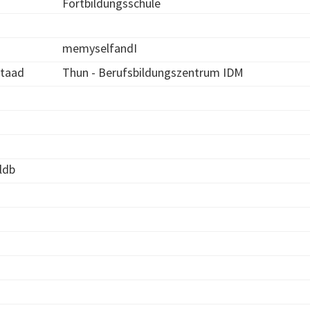
Fortbildungsschule
memyselfandI
staad
Thun - Berufsbildungszentrum IDM
ldb