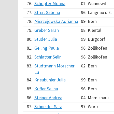
76.
Schöpfer Moana
01
Wünnewil
77.
Streit Sabrina
96
Langnau i. E.
78.
Mierzejewska Adrianna
99
Bern
79.
Greber Sarah
98
Kiental
80.
Studer Julia
99
Burgdorf
81.
Geiling Paula
98
Zollikofen
82.
Schlatter Selin
98
Zollikofen
83.
Studtmann Morscher
02
Bern
Lu
84.
Kneubühler Julia
99
Bern
85.
Küffer Selina
96
Bern
86.
Steiner Andrea
04
Mamishaus
87.
Schneider Sara
97
Worb