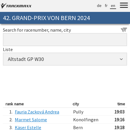
de
fr
en
42. GRAND-PRIX VON BERN 2024
Search for racenumber, name, city
Liste
rank
name
city
time
1.
Fauria Zacková Andrea
Pully
19:03
2.
Marmet Salome
Konolfingen
19:16
3.
Käser Estelle
Bern
19:18