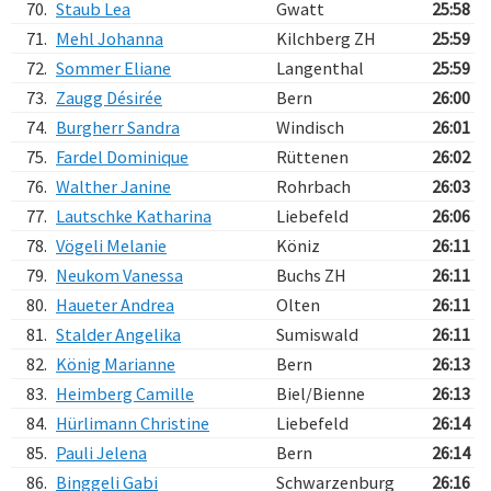
70.
Staub Lea
Gwatt
25:58
71.
Mehl Johanna
Kilchberg ZH
25:59
72.
Sommer Eliane
Langenthal
25:59
73.
Zaugg Désirée
Bern
26:00
74.
Burgherr Sandra
Windisch
26:01
75.
Fardel Dominique
Rüttenen
26:02
76.
Walther Janine
Rohrbach
26:03
77.
Lautschke Katharina
Liebefeld
26:06
78.
Vögeli Melanie
Köniz
26:11
79.
Neukom Vanessa
Buchs ZH
26:11
80.
Haueter Andrea
Olten
26:11
81.
Stalder Angelika
Sumiswald
26:11
82.
König Marianne
Bern
26:13
83.
Heimberg Camille
Biel/Bienne
26:13
84.
Hürlimann Christine
Liebefeld
26:14
85.
Pauli Jelena
Bern
26:14
86.
Binggeli Gabi
Schwarzenburg
26:16