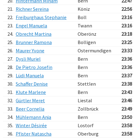
20.
Hintermann Mirjam
Bern
22:47
21.
Richner Sereina
Köniz
22:56
22.
Freiburghaus Stephanie
Boll
23:16
23.
Engel Manuela
Twann
23:16
24.
Obrecht Martina
Oberönz
23:18
25.
Brunner Ramona
Bolligen
23:25
26.
Maurer Yvone
Ostermundigen
23:33
27.
Dysli Muriel
Bern
23:36
28.
De Pietro Josefin
Bern
23:36
29.
Lüdi Manuela
Bern
23:37
30.
Schaffer Denise
Stettlen
23:38
31.
Klute Marlene
Bern
23:43
32.
Gürtler Meret
Liestal
23:46
33.
Beer Cornelia
Zollbrück
23:49
34.
Mühlemann Anja
Bern
23:50
35.
Winter Désirée
Lostorf
23:58
36.
Pfister Natascha
Oberburg
23:58