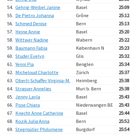
54.
Gehrig-Weibel Janine
Basel
25:09
55.
De Pietro Johanna
Grône
25:12
56.
Schmed Denise
Bern
25:13
57.
Heine Annie
Basel
25:20
58.
Wittwer Nadine
Wabern
25:22
59.
Baumann Fabia
København N
25:23
60.
Studer Evelyn
Glis
25:32
61.
Yenni Pia
Benglen
25:34
62.
Micheloud Charlotte
Zürich
25:37
63.
Oberli-Schaffer Virginia-M.
Heimberg
25:38
64.
Strasser Annelies
Muri b. Bern
25:38
65.
Jenny Layla
Basel
25:43
66.
Pose Chiara
Niederwangen BE
25:43
67.
Knecht Anne Catherine
Basel
25:44
68.
Kozik Julia Anna
Bern
25:52
69.
Stegmüller Philomene
Burgdorf
25:54