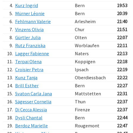
4.
Kurz Ingrid
Bern
19:53
5.
Mürner Léonie
Bern
20:39
6.
Fehlmann Valerie
Arlesheim
21:40
7.
Vinzens Olivia
Chur
21:51
8.
Gürtler Julia
Olten
22:07
9.
Rutz Franziska
Worblaufen
22:11
10.
Lagger Fabienne
Naters
22:13
11.
Terpai Olena
Koppigen
22:18
12.
Croisier Petra
Ipsach
22:19
13.
Kunz Tanja
Oberdiessbach
22:22
14.
Brill Esther
Bern
22:27
15.
Svaton Carla Jana
Mattstetten
22:31
16.
Sägesser Cornelia
Thun
22:37
17.
Di Cecca Alessia
Firenze
22:37
18.
Dysli Chantal
Bern
22:44
19.
Berdoz Marielle
Rougemont
22:47