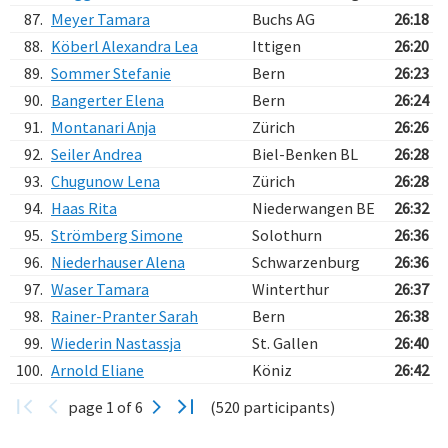
87.
Meyer Tamara
Buchs AG
26:18
88.
Köberl Alexandra Lea
Ittigen
26:20
89.
Sommer Stefanie
Bern
26:23
90.
Bangerter Elena
Bern
26:24
91.
Montanari Anja
Zürich
26:26
92.
Seiler Andrea
Biel-Benken BL
26:28
93.
Chugunow Lena
Zürich
26:28
94.
Haas Rita
Niederwangen BE
26:32
95.
Strömberg Simone
Solothurn
26:36
96.
Niederhauser Alena
Schwarzenburg
26:36
97.
Waser Tamara
Winterthur
26:37
98.
Rainer-Pranter Sarah
Bern
26:38
99.
Wiederin Nastassja
St. Gallen
26:40
100.
Arnold Eliane
Köniz
26:42
page 1 of 6
(520 participants)
Verarbeitungszeit: 50ms