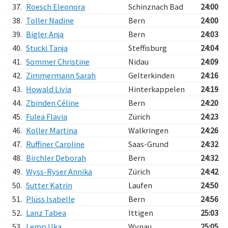
37.
Roesch Eleonora
Schinznach Bad
24:00
38.
Toller Nadine
Bern
24:00
39.
Bigler Anja
Bern
24:03
40.
Stucki Tanja
Steffisburg
24:04
41.
Sommer Christine
Nidau
24:09
42.
Zimmermann Sarah
Gelterkinden
24:16
43.
Howald Livia
Hinterkappelen
24:19
44.
Zbinden Céline
Bern
24:20
45.
Fulea Flavia
Zürich
24:23
46.
Koller Martina
Walkringen
24:26
47.
Ruffiner Caroline
Saas-Grund
24:32
48.
Birchler Deborah
Bern
24:32
49.
Wyss-Ryser Annika
Zürich
24:42
50.
Sutter Katrin
Laufen
24:50
51.
Plüss Isabelle
Bern
24:56
52.
Lanz Tabea
Ittigen
25:03
53.
Lemp Uka
Wynau
25:05