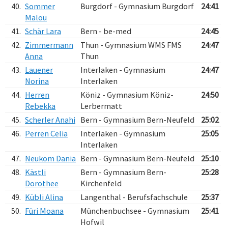
40.
Sommer
Burgdorf - Gymnasium Burgdorf
24:41
Malou
41.
Schär Lara
Bern - be-med
24:45
42.
Zimmermann
Thun - Gymnasium WMS FMS
24:47
Anna
Thun
43.
Lauener
Interlaken - Gymnasium
24:47
Norina
Interlaken
44.
Herren
Köniz - Gymnasium Köniz-
24:50
Rebekka
Lerbermatt
45.
Scherler Anahi
Bern - Gymnasium Bern-Neufeld
25:02
46.
Perren Celia
Interlaken - Gymnasium
25:05
Interlaken
47.
Neukom Dania
Bern - Gymnasium Bern-Neufeld
25:10
48.
Kästli
Bern - Gymnasium Bern-
25:28
Dorothee
Kirchenfeld
49.
Kübli Alina
Langenthal - Berufsfachschule
25:37
50.
Füri Moana
Münchenbuchsee - Gymnasium
25:41
Hofwil