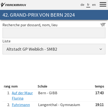
de
fr
en
42. GRAND-PRIX VON BERN 2024
Recherche par dossard, nom, lieu
Liste
rang
nom
Schule
temps
1.
Auf der Maur
Bern - GIBB
17:43
Flurina
2.
Fuhrimann
Langenthal - Gymnasium
19:11