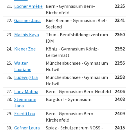
21.
Locher Amélie
Bern - Gymnasium Bern-
23:35
Kirchenfeld
22.
Gassner Jana
Biel-Bienne - Gymnasium Biel-
23:41
Seeland
23.
Mathis Kaya
Thun - Berufsbildungszentrum
23:50
IDM
24.
Kiener Zoe
Köniz - Gymnasium Köniz-
23:52
Lerbermatt
25.
Walter
Münchenbuchsee - Gymnasium
23:56
Lauriane
Hofwil
26.
Ludewig Lia
Münchenbuchsee - Gymnasium
23:58
Hofwil
27.
Lanz Malina
Bern - Gymnasium Bern-Neufeld
24:06
28.
Steinmann
Burgdorf - Gymnasium
24:08
Jana
29.
Friedli Lou
Bern - Gymnasium Bern-
24:09
Kirchenfeld
30.
Gafner Laura
Spiez - Schulzentrum NOSS -
24:15