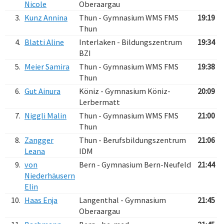
Nicole
Oberaargau
3.
Kunz Annina
Thun - Gymnasium WMS FMS
19:19
Thun
4.
Blatti Aline
Interlaken - Bildungszentrum
19:34
BZI
5.
Meier Samira
Thun - Gymnasium WMS FMS
19:38
Thun
6.
Gut Ainura
Köniz - Gymnasium Köniz-
20:09
Lerbermatt
7.
Niggli Malin
Thun - Gymnasium WMS FMS
21:00
Thun
8.
Zangger
Thun - Berufsbildungszentrum
21:06
Leana
IDM
9.
von
Bern - Gymnasium Bern-Neufeld
21:44
Niederhäusern
Elin
10.
Haas Enja
Langenthal - Gymnasium
21:45
Oberaargau