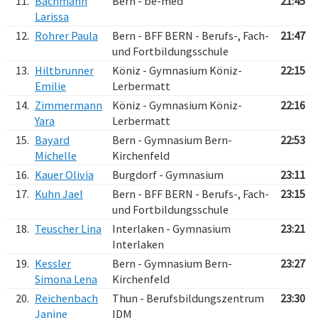
11.
Bachmann
Bern - be-med
21:45
Larissa
12.
Rohrer Paula
Bern - BFF BERN - Berufs-, Fach-
21:47
und Fortbildungsschule
13.
Hiltbrunner
Köniz - Gymnasium Köniz-
22:15
Emilie
Lerbermatt
14.
Zimmermann
Köniz - Gymnasium Köniz-
22:16
Yara
Lerbermatt
15.
Bayard
Bern - Gymnasium Bern-
22:53
Michelle
Kirchenfeld
16.
Kauer Olivia
Burgdorf - Gymnasium
23:11
17.
Kuhn Jael
Bern - BFF BERN - Berufs-, Fach-
23:15
und Fortbildungsschule
18.
Teuscher Lina
Interlaken - Gymnasium
23:21
Interlaken
19.
Kessler
Bern - Gymnasium Bern-
23:27
Simona Lena
Kirchenfeld
20.
Reichenbach
Thun - Berufsbildungszentrum
23:30
Janine
IDM