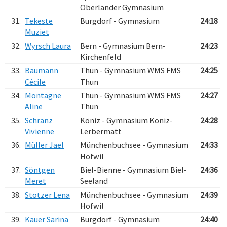
Oberländer Gymnasium
31.
Tekeste
Burgdorf - Gymnasium
24:18
Muziet
32.
Wyrsch Laura
Bern - Gymnasium Bern-
24:23
Kirchenfeld
33.
Baumann
Thun - Gymnasium WMS FMS
24:25
Cécile
Thun
34.
Montagne
Thun - Gymnasium WMS FMS
24:27
Aline
Thun
35.
Schranz
Köniz - Gymnasium Köniz-
24:28
Vivienne
Lerbermatt
36.
Müller Jael
Münchenbuchsee - Gymnasium
24:33
Hofwil
37.
Söntgen
Biel-Bienne - Gymnasium Biel-
24:36
Meret
Seeland
38.
Stotzer Lena
Münchenbuchsee - Gymnasium
24:39
Hofwil
39.
Kauer Sarina
Burgdorf - Gymnasium
24:40