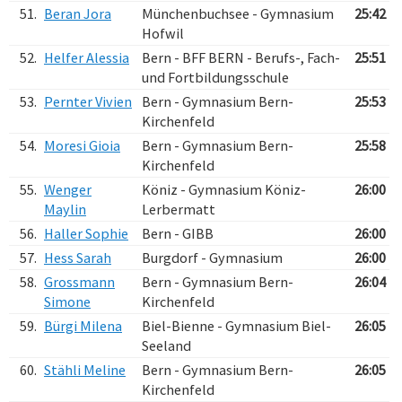
51.
Beran Jora
Münchenbuchsee - Gymnasium
25:42
Hofwil
52.
Helfer Alessia
Bern - BFF BERN - Berufs-, Fach-
25:51
und Fortbildungsschule
53.
Pernter Vivien
Bern - Gymnasium Bern-
25:53
Kirchenfeld
54.
Moresi Gioia
Bern - Gymnasium Bern-
25:58
Kirchenfeld
55.
Wenger
Köniz - Gymnasium Köniz-
26:00
Maylin
Lerbermatt
56.
Haller Sophie
Bern - GIBB
26:00
57.
Hess Sarah
Burgdorf - Gymnasium
26:00
58.
Grossmann
Bern - Gymnasium Bern-
26:04
Simone
Kirchenfeld
59.
Bürgi Milena
Biel-Bienne - Gymnasium Biel-
26:05
Seeland
60.
Stähli Meline
Bern - Gymnasium Bern-
26:05
Kirchenfeld