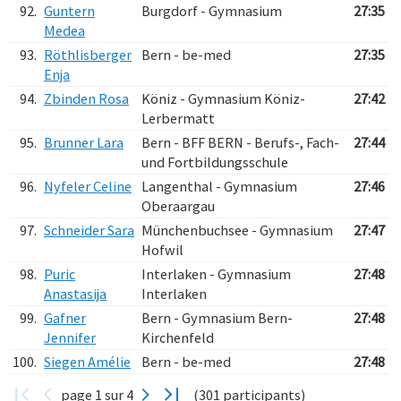
92.
Guntern
Burgdorf - Gymnasium
27:35
Medea
93.
Röthlisberger
Bern - be-med
27:35
Enja
94.
Zbinden Rosa
Köniz - Gymnasium Köniz-
27:42
Lerbermatt
95.
Brunner Lara
Bern - BFF BERN - Berufs-, Fach-
27:44
und Fortbildungsschule
96.
Nyfeler Celine
Langenthal - Gymnasium
27:46
Oberaargau
97.
Schneider Sara
Münchenbuchsee - Gymnasium
27:47
Hofwil
98.
Puric
Interlaken - Gymnasium
27:48
Anastasija
Interlaken
99.
Gafner
Bern - Gymnasium Bern-
27:48
Jennifer
Kirchenfeld
100.
Siegen Amélie
Bern - be-med
27:48
page 1 sur 4
(301 participants)