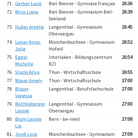
71.
Gerber Lucie
Biel-Bienne - Gymnase français
26:36
72.
Wyss Liana
Biel-Bienne - Gymnasium Biel-
26:39
Seeland
73.
Huber Amélie
Langenthal - Gymnasium
26:45
Oberaargau
74.
Leiser Anna-
Münchenbuchsee - Gymnasium
26:52
Julia
Hofwil
75.
Egger
Interlaken - Bildungszentrum
26:54
Michelle
BZI
76.
Stucki Aliya
Thun - Wirtschaftsschule
26:55
77.
Waser Amely
Thun - Wirtschaftsschule
27:00
78.
Blaser
Langenthal - Berufsfachschule
27:00
Vanessa
79.
Röthlisberger
Langenthal - Gymnasium
27:00
Leonie
Oberaargau
80.
Blum Leonie
Bern - be-med
27:08
Lia
81.
Jordi Livia
Münchenbuchsee - Gymnasium
27:09