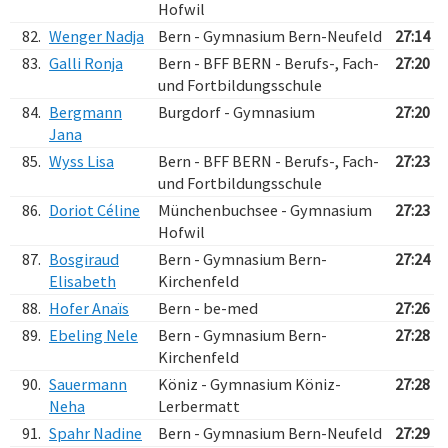
Hofwil
82.
Wenger Nadja
Bern - Gymnasium Bern-Neufeld
27:14
83.
Galli Ronja
Bern - BFF BERN - Berufs-, Fach-
27:20
und Fortbildungsschule
84.
Bergmann
Burgdorf - Gymnasium
27:20
Jana
85.
Wyss Lisa
Bern - BFF BERN - Berufs-, Fach-
27:23
und Fortbildungsschule
86.
Doriot Céline
Münchenbuchsee - Gymnasium
27:23
Hofwil
87.
Bosgiraud
Bern - Gymnasium Bern-
27:24
Elisabeth
Kirchenfeld
88.
Hofer Anaïs
Bern - be-med
27:26
89.
Ebeling Nele
Bern - Gymnasium Bern-
27:28
Kirchenfeld
90.
Sauermann
Köniz - Gymnasium Köniz-
27:28
Neha
Lerbermatt
91.
Spahr Nadine
Bern - Gymnasium Bern-Neufeld
27:29