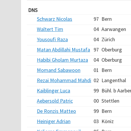
DNS
Schwarz Nicolas
97
Bern
Waltert Tim
04
Aarwangen
Yousoufi Raza
04
Zürich
Matan Abdillahi Mustafa
97
Oberburg
Habibi Gholam Murtaza
04
Oberburg
Momand Sabawoon
01
Bern
Rezai Mohammad Mahdi
02
Langenthal
Kaiblinger Luca
99
Bühl. b Aarbe
Aebersold Patric
00
Stettlen
De Ronzis Matteo
99
Bern
Heiniger Adrian
03
Köniz