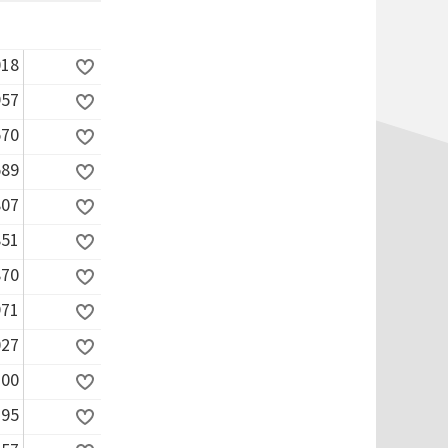
018
957
570
589
807
851
870
971
027
300
395