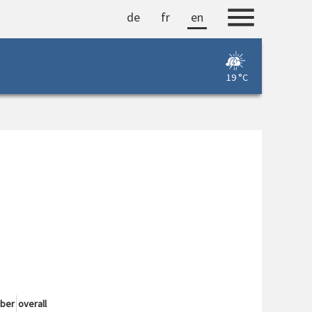
de
fr
en
19 °C
ber
overall