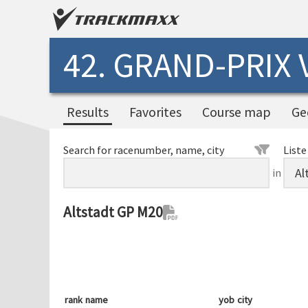
42. GRAND-PRIX
Results
Favorites
Course map
Ge
Search for racenumber, name, city
Liste
in
Altstadt GP M20
rank
name
yob
city