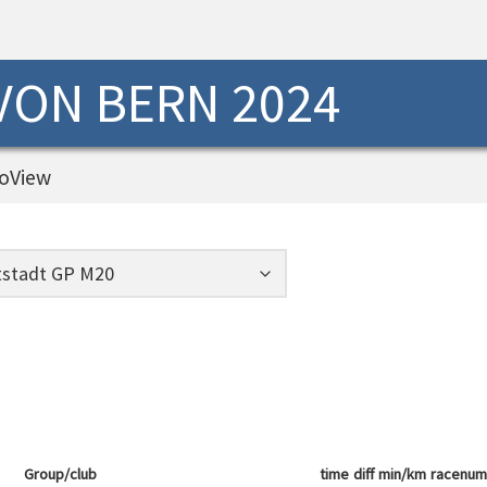
 VON BERN 2024
oView
Group/club
time
diff
min/km
racenum