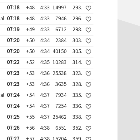
07:18
+48
4:33
14997
293.
al
07:18
+48
4:33
7946
296.
07:19
+49
4:33
6712
298.
07:20
+50
4:34
2384
303.
07:20
+50
4:34
40150
305.
07:22
+52
4:35
10283
314.
07:23
+53
4:36
25538
323.
07:23
+53
4:36
3635
328.
al
07:24
+54
4:37
7934
335.
07:24
+54
4:37
7254
336.
07:25
+55
4:37
25462
338.
07:26
+56
4:38
6551
352.
07:27
+57
4:38
15204
359.