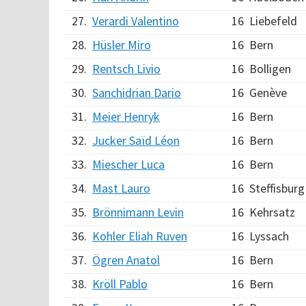
27.
Verardi Valentino
16
Liebefeld
28.
Hüsler Miro
16
Bern
29.
Rentsch Livio
16
Bolligen
30.
Sanchidrian Dario
16
Genève
31.
Meier Henryk
16
Bern
32.
Jucker Saïd Léon
16
Bern
33.
Miescher Luca
16
Bern
34.
Mast Lauro
16
Steffisburg
35.
Brönnimann Levin
16
Kehrsatz
36.
Kohler Eliah Ruven
16
Lyssach
37.
Ögren Anatol
16
Bern
38.
Kröll Pablo
16
Bern