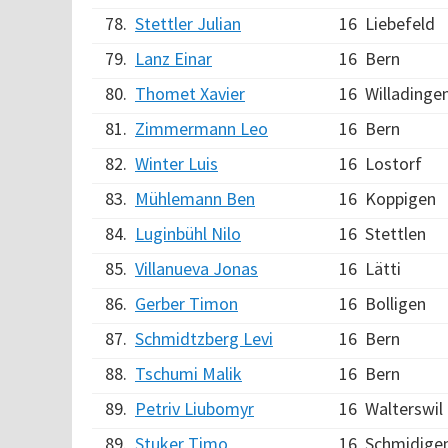
78.
Stettler Julian
16
Liebefeld
79.
Lanz Einar
16
Bern
80.
Thomet Xavier
16
Willadinge
81.
Zimmermann Leo
16
Bern
82.
Winter Luis
16
Lostorf
83.
Mühlemann Ben
16
Koppigen
84.
Luginbühl Nilo
16
Stettlen
85.
Villanueva Jonas
16
Lätti
86.
Gerber Timon
16
Bolligen
87.
Schmidtzberg Levi
16
Bern
88.
Tschumi Malik
16
Bern
89.
Petriv Liubomyr
16
Walterswil
89.
Stuker Timo
16
Schmidige