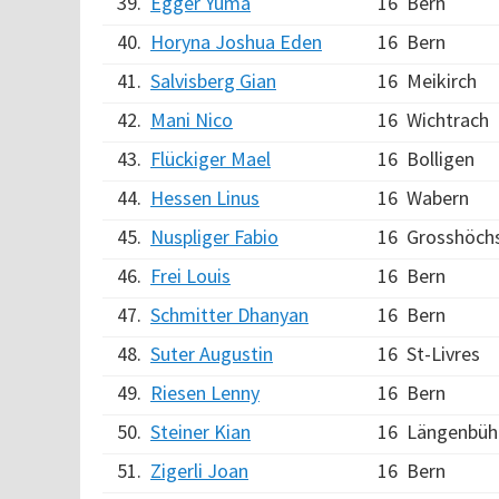
39.
Egger Yuma
16
Bern
40.
Horyna Joshua Eden
16
Bern
41.
Salvisberg Gian
16
Meikirch
42.
Mani Nico
16
Wichtrach
43.
Flückiger Mael
16
Bolligen
44.
Hessen Linus
16
Wabern
45.
Nuspliger Fabio
16
Grosshöch
46.
Frei Louis
16
Bern
47.
Schmitter Dhanyan
16
Bern
48.
Suter Augustin
16
St-Livres
49.
Riesen Lenny
16
Bern
50.
Steiner Kian
16
Längenbüh
51.
Zigerli Joan
16
Bern