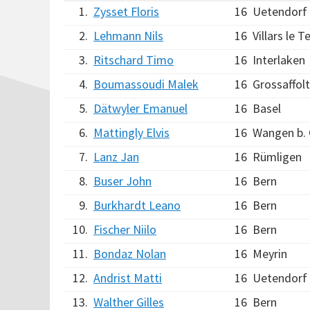
1.
Zysset Floris
16
Uetendorf
2.
Lehmann Nils
16
Villars le T
3.
Ritschard Timo
16
Interlaken
4.
Boumassoudi Malek
16
Grossaffol
5.
Dätwyler Emanuel
16
Basel
6.
Mattingly Elvis
16
Wangen b. 
7.
Lanz Jan
16
Rümligen
8.
Buser John
16
Bern
9.
Burkhardt Leano
16
Bern
10.
Fischer Niilo
16
Bern
11.
Bondaz Nolan
16
Meyrin
12.
Andrist Matti
16
Uetendorf
13.
Walther Gilles
16
Bern