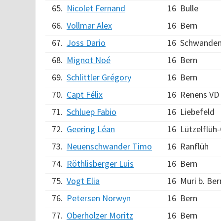
65.
Nicolet Fernand
16
Bulle
66.
Vollmar Alex
16
Bern
67.
Joss Dario
16
Schwanden 
68.
Mignot Noé
16
Bern
69.
Schlittler Grégory
16
Bern
70.
Capt Félix
16
Renens VD
71.
Schluep Fabio
16
Liebefeld
72.
Geering Léan
16
Lützelflüh
73.
Neuenschwander Timo
16
Ranflüh
74.
Röthlisberger Luis
16
Bern
75.
Vogt Elia
16
Muri b. Ber
76.
Petersen Norwyn
16
Bern
77.
Oberholzer Moritz
16
Bern