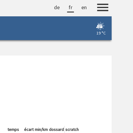
de
fr
en
19 °C
temps
écart
min/km
dossard
scratch