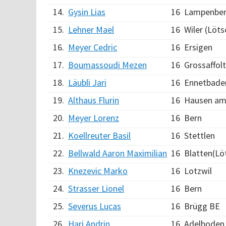
14.
Gysin Lias
16
Lampenbe
15.
Lehner Mael
16
Wiler (Löt
16.
Meyer Cedric
16
Ersigen
17.
Boumassoudi Mezen
16
Grossaffol
18.
Läubli Jari
16
Ennetbade
19.
Althaus Flurin
16
Hausen am 
20.
Meyer Lorenz
16
Bern
21.
Koellreuter Basil
16
Stettlen
22.
Bellwald Aaron Maximilian
16
Blatten(Lö
23.
Knezevic Marko
16
Lotzwil
24.
Strasser Lionel
16
Bern
25.
Severus Lucas
16
Brügg BE
26.
Hari Andrin
16
Adelboden