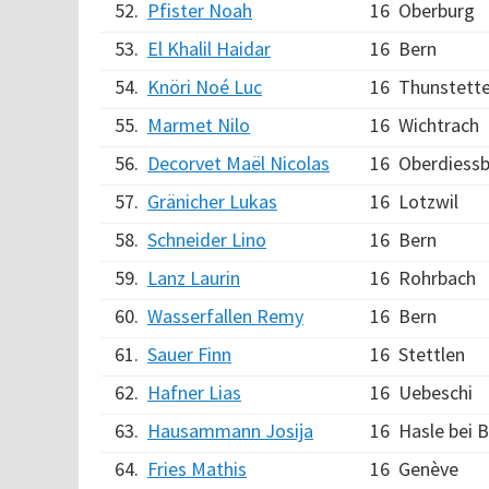
52.
Pfister Noah
16
Oberburg
53.
El Khalil Haidar
16
Bern
54.
Knöri Noé Luc
16
Thunstett
55.
Marmet Nilo
16
Wichtrach
56.
Decorvet Maël Nicolas
16
Oberdiess
57.
Gränicher Lukas
16
Lotzwil
58.
Schneider Lino
16
Bern
59.
Lanz Laurin
16
Rohrbach
60.
Wasserfallen Remy
16
Bern
61.
Sauer Finn
16
Stettlen
62.
Hafner Lias
16
Uebeschi
63.
Hausammann Josija
16
Hasle bei 
64.
Fries Mathis
16
Genève