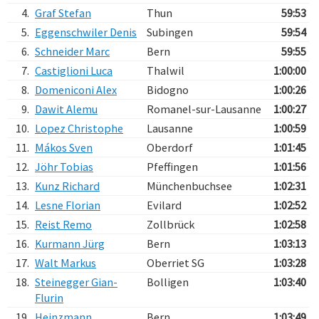
4.
Graf Stefan
Thun
59:53
5.
Eggenschwiler Denis
Subingen
59:54
6.
Schneider Marc
Bern
59:55
7.
Castiglioni Luca
Thalwil
1:00:00
8.
Domeniconi Alex
Bidogno
1:00:26
9.
Dawit Alemu
Romanel-sur-Lausanne
1:00:27
10.
Lopez Christophe
Lausanne
1:00:59
11.
Mákos Sven
Oberdorf
1:01:45
12.
Jöhr Tobias
Pfeffingen
1:01:56
13.
Kunz Richard
Münchenbuchsee
1:02:31
14.
Lesne Florian
Evilard
1:02:52
15.
Reist Remo
Zollbrück
1:02:58
16.
Kurmann Jürg
Bern
1:03:13
17.
Walt Markus
Oberriet SG
1:03:28
18.
Steinegger Gian-
Bolligen
1:03:40
Flurin
19.
Heinzmann
Bern
1:03:49