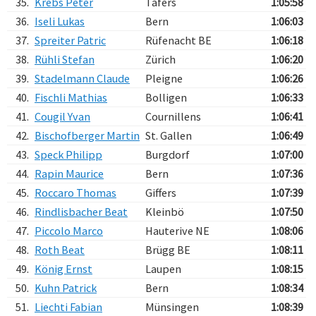
35.
Krebs Peter
Tafers
1:05:58
36.
Iseli Lukas
Bern
1:06:03
37.
Spreiter Patric
Rüfenacht BE
1:06:18
38.
Rühli Stefan
Zürich
1:06:20
39.
Stadelmann Claude
Pleigne
1:06:26
40.
Fischli Mathias
Bolligen
1:06:33
41.
Cougil Yvan
Cournillens
1:06:41
42.
Bischofberger Martin
St. Gallen
1:06:49
43.
Speck Philipp
Burgdorf
1:07:00
44.
Rapin Maurice
Bern
1:07:36
45.
Roccaro Thomas
Giffers
1:07:39
46.
Rindlisbacher Beat
Kleinbö
1:07:50
47.
Piccolo Marco
Hauterive NE
1:08:06
48.
Roth Beat
Brügg BE
1:08:11
49.
König Ernst
Laupen
1:08:15
50.
Kuhn Patrick
Bern
1:08:34
51.
Liechti Fabian
Münsingen
1:08:39