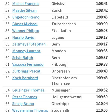
52.
Michel François
Givisiez
1:08:41
53.
Maeder Silvan
Zürich
1:08:42
54.
Engeloch Remo
Liebefeld
1:08:46
55.
Blaser Michael
Trubschachen
1:09:00
56.
Wanner Philipp
Etzelkofen
1:09:08
57.
Nussio David
Lugano
1:09:17
58.
Zellmeyer Stephan
Bern
1:09:17
59.
Monney Laurent
Moudon
1:09:35
60.
Schär Ralph
Bern
1:09:37
61.
Vasquez Fernando
Fribourg
1:09:38
62.
Zurbrügg Pascal
Unterseen
1:09:48
63.
Koch Bernhard
Oberhofen am
1:09:48
Thunersee
64.
Leuzinger Thomas
Münsingen
1:09:52
65.
Peter Thomas
Heiligenschwendi
1:09:59
66.
Sinzig Bruno
Oberbipp
1:10:04
67.
Weyermann Thomas
Studen BE
1:10:06