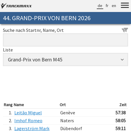
de
fr
en
44. GRAND-PRIX VON BERN 2026
Suche nach Startnr, Name, Ort
Liste
Rang
Name
Ort
Zeit
1.
Leitão Miguel
Genève
57:38
2.
Imhof Romeo
Naters
58:05
3.
Lagerström Mark
Dübendorf
59:11