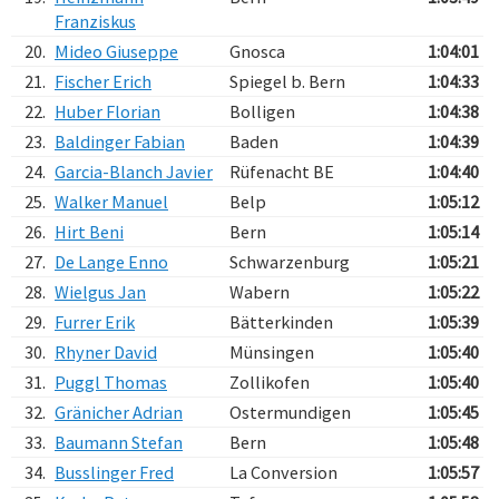
Franziskus
20.
Mideo Giuseppe
Gnosca
1:04:01
21.
Fischer Erich
Spiegel b. Bern
1:04:33
22.
Huber Florian
Bolligen
1:04:38
23.
Baldinger Fabian
Baden
1:04:39
24.
Garcia-Blanch Javier
Rüfenacht BE
1:04:40
25.
Walker Manuel
Belp
1:05:12
26.
Hirt Beni
Bern
1:05:14
27.
De Lange Enno
Schwarzenburg
1:05:21
28.
Wielgus Jan
Wabern
1:05:22
29.
Furrer Erik
Bätterkinden
1:05:39
30.
Rhyner David
Münsingen
1:05:40
31.
Puggl Thomas
Zollikofen
1:05:40
32.
Gränicher Adrian
Ostermundigen
1:05:45
33.
Baumann Stefan
Bern
1:05:48
34.
Busslinger Fred
La Conversion
1:05:57