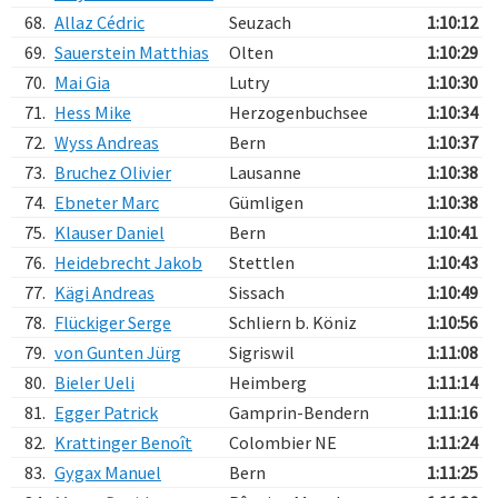
68.
Allaz Cédric
Seuzach
1:10:12
69.
Sauerstein Matthias
Olten
1:10:29
70.
Mai Gia
Lutry
1:10:30
71.
Hess Mike
Herzogenbuchsee
1:10:34
72.
Wyss Andreas
Bern
1:10:37
73.
Bruchez Olivier
Lausanne
1:10:38
74.
Ebneter Marc
Gümligen
1:10:38
75.
Klauser Daniel
Bern
1:10:41
76.
Heidebrecht Jakob
Stettlen
1:10:43
77.
Kägi Andreas
Sissach
1:10:49
78.
Flückiger Serge
Schliern b. Köniz
1:10:56
79.
von Gunten Jürg
Sigriswil
1:11:08
80.
Bieler Ueli
Heimberg
1:11:14
81.
Egger Patrick
Gamprin-Bendern
1:11:16
82.
Krattinger Benoît
Colombier NE
1:11:24
83.
Gygax Manuel
Bern
1:11:25