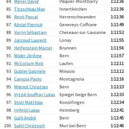
84.
Meyer David
Pâquier-Montbarry
1:11:36
85.
Titzschkau Max
Innertkirchen
1:11:36
86.
Reist Pascal
Herrenschwanden
1:11:36
87.
Abrial Pierrick
Geneveys-Coffrane
1:11:49
88.
Varrin Sébastien
Cheseaux-sur-Lausanne
1:11:52
89.
Jaccoud Laurent
Lonay
1:11:55
90.
Helfenstein Marcel
Brunnen
1:11:56
91.
Wider Jérôme
Bern
1:11:57
92.
McCollum Rob
Laufen
1:12:11
93.
Gubler Gabriele
Minusio
1:12:12
94.
Campia Paolo
Montagnola
1:12:16
95.
Mignot Christian
Bern
1:12:23
96.
Vytisk Souffray Lukas
Spiegel beige Bern
1:12:33
97.
Stoll Matthias
Konolfingen
1:12:34
98.
Imfeld Lukas
Heimberg
1:12:41
99.
Galli André
Bern
1:12:45
100.
Sahli Christoph
Muri bei Bern
1:12:46