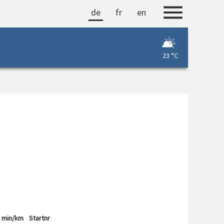
de
fr
en
23 °C
min/km
Startnr