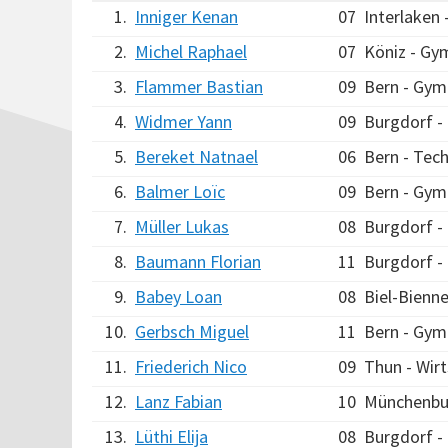
1.
Inniger Kenan
07
Interlaken
2.
Michel Raphael
07
Köniz - Gy
3.
Flammer Bastian
09
Bern - Gym
4.
Widmer Yann
09
Burgdorf 
5.
Bereket Natnael
06
Bern - Tec
6.
Balmer Loïc
09
Bern - Gym
7.
Müller Lukas
08
Burgdorf 
8.
Baumann Florian
11
Burgdorf 
9.
Babey Loan
08
Biel-Bienn
10.
Gerbsch Miguel
11
Bern - Gym
11.
Friederich Nico
09
Thun - Wirt
12.
Lanz Fabian
10
Münchenbu
13.
Lüthi Elija
08
Burgdorf 