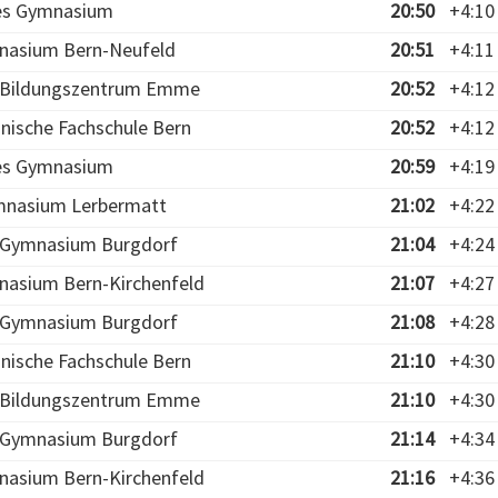
ies Gymnasium
20:50
+4:10
nasium Bern-Neufeld
20:51
+4:11
- Bildungszentrum Emme
20:52
+4:12
hnische Fachschule Bern
20:52
+4:12
ies Gymnasium
20:59
+4:19
mnasium Lerbermatt
21:02
+4:22
- Gymnasium Burgdorf
21:04
+4:24
nasium Bern-Kirchenfeld
21:07
+4:27
- Gymnasium Burgdorf
21:08
+4:28
hnische Fachschule Bern
21:10
+4:30
- Bildungszentrum Emme
21:10
+4:30
- Gymnasium Burgdorf
21:14
+4:34
nasium Bern-Kirchenfeld
21:16
+4:36