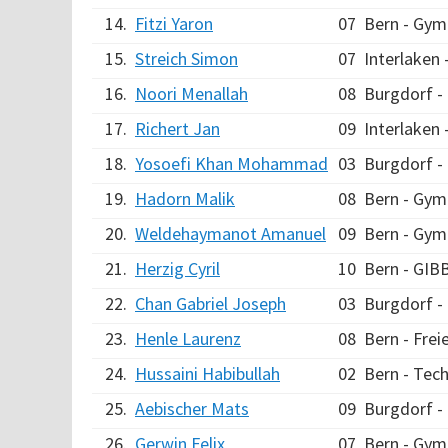
14.
Fitzi Yaron
07
Bern - Gym
15.
Streich Simon
07
Interlaken
16.
Noori Menallah
08
Burgdorf 
17.
Richert Jan
09
Interlaken
18.
Yosoefi Khan Mohammad
03
Burgdorf 
19.
Hadorn Malik
08
Bern - Gym
20.
Weldehaymanot Amanuel
09
Bern - Gym
21.
Herzig Cyril
10
Bern - GIB
22.
Chan Gabriel Joseph
03
Burgdorf 
23.
Henle Laurenz
08
Bern - Fre
24.
Hussaini Habibullah
02
Bern - Tec
25.
Aebischer Mats
09
Burgdorf 
26.
Gerwin Felix
07
Bern - Gym