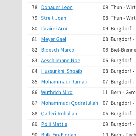
78.
Donauer Leon
09
Thun - Wirt
79.
Streit Joah
08
Thun - Wirt
80.
Ibraimi Aron
09
Burgdorf 
81.
Meyer Gael
08
Burgdorf 
82.
Bloesch Marco
08
Biel-Bienn
83.
Aeschlimann Noe
06
Burgdorf 
84.
Hussunkhil Shoaib
08
Burgdorf 
85.
Mohammadi Ramali
07
Burgdorf 
86.
Wüthrich Miro
11
Bern - Gym
87.
Mohammadi Qodratullah
07
Burgdorf 
88.
Qaderi Rohullah
06
Burgdorf 
89.
Polli Mattia
09
Burgdorf 
90.
Bulk Fin-Florian
10
Bern - Tec