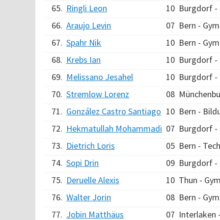
65.
Ringli Leon
10
Burgdorf 
66.
Araujo Levin
07
Bern - Gym
67.
Spahr Nik
10
Bern - Gym
68.
Krebs Ian
10
Burgdorf 
69.
Melissano Jesahel
10
Burgdorf 
70.
Stremlow Lorenz
08
Münchenbu
71.
González Castro Santiago
10
Bern - Bild
72.
Hekmatullah Mohammadi
07
Burgdorf 
73.
Dietrich Loris
05
Bern - Tec
74.
Sopi Drin
09
Burgdorf 
75.
Deruelle Alexis
10
Thun - Gy
76.
Walter Jorin
08
Bern - Gym
77.
Jobin Matthäus
07
Interlaken