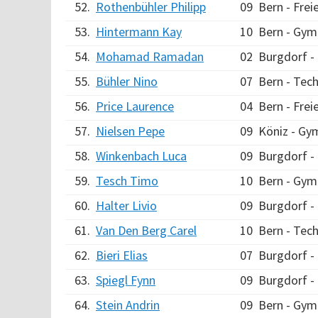
52.
Rothenbühler Philipp
09
Bern - Fre
53.
Hintermann Kay
10
Bern - Gym
54.
Mohamad Ramadan
02
Burgdorf 
55.
Bühler Nino
07
Bern - Tec
56.
Price Laurence
04
Bern - Fre
57.
Nielsen Pepe
09
Köniz - Gy
58.
Winkenbach Luca
09
Burgdorf 
59.
Tesch Timo
10
Bern - Gym
60.
Halter Livio
09
Burgdorf 
61.
Van Den Berg Carel
10
Bern - Tec
62.
Bieri Elias
07
Burgdorf 
63.
Spiegl Fynn
09
Burgdorf 
64.
Stein Andrin
09
Bern - Gym