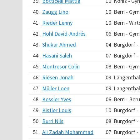
39.
Botticelli Mattia
10
Köniz - Gy
40.
Zaugg Lino
10
Bern - Gym
41.
Rieder Lenny
10
Bern - Wir
42.
Hohl David-Andrés
06
Bern - Gym
43.
Shukur Ahmed
04
Burgdorf 
44.
Hasani Saleh
07
Burgdorf 
45.
Montresor Colin
08
Bern - Gym
46.
Riesen Jonah
09
Langenthal
47.
Müller Loen
09
Langenthal
48.
Kessler Yves
06
Bern - Beru
49.
Kistler Louis
10
Burgdorf 
50.
Burri Nils
08
Burgdorf 
51.
Ali Zadah Mohammad
07
Burgdorf 