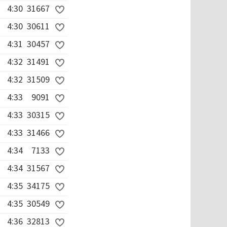
4:30
31667
4:30
30611
4:31
30457
4:32
31491
4:32
31509
4:33
9091
4:33
30315
4:33
31466
4:34
7133
4:34
31567
4:35
34175
4:35
30549
4:36
32813