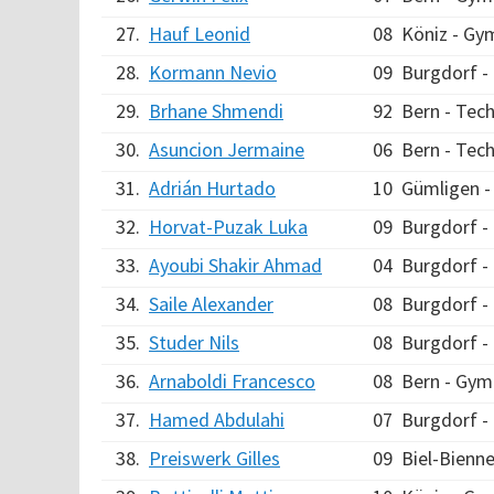
27.
Hauf Leonid
08
Köniz - Gy
28.
Kormann Nevio
09
Burgdorf 
29.
Brhane Shmendi
92
Bern - Tec
30.
Asuncion Jermaine
06
Bern - Tec
31.
Adrián Hurtado
10
Gümligen - 
32.
Horvat-Puzak Luka
09
Burgdorf 
33.
Ayoubi Shakir Ahmad
04
Burgdorf 
34.
Saile Alexander
08
Burgdorf 
35.
Studer Nils
08
Burgdorf 
36.
Arnaboldi Francesco
08
Bern - Gym
37.
Hamed Abdulahi
07
Burgdorf 
38.
Preiswerk Gilles
09
Biel-Bienn