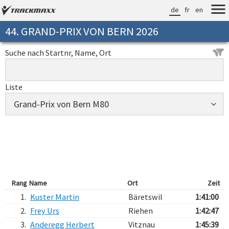
de
fr
en
44. GRAND-PRIX VON BERN 2026
Suche nach Startnr, Name, Ort
Liste
Rang
Name
Ort
Zeit
1.
Kuster Martin
Bäretswil
1:41:00
2.
Frey Urs
Riehen
1:42:47
3.
Anderegg Herbert
Vitznau
1:45:39