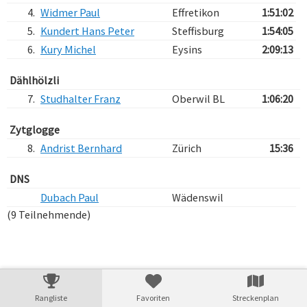
4.
Widmer Paul
Effretikon
1:51:02
5.
Kundert Hans Peter
Steffisburg
1:54:05
6.
Kury Michel
Eysins
2:09:13
Dählhölzli
7.
Studhalter Franz
Oberwil BL
1:06:20
Zytglogge
8.
Andrist Bernhard
Zürich
15:36
DNS
Dubach Paul
Wädenswil
(9 Teilnehmende)
Verarbeitungszeit: 92ms
Rangliste
Favoriten
Streckenplan