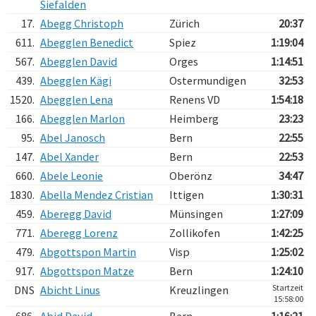
Siefalden
17.
Abegg Christoph
Zürich
20:37
611.
Abegglen Benedict
Spiez
1:19:04
567.
Abegglen David
Orges
1:14:51
439.
Abegglen Kägi
Ostermundigen
32:53
1520.
Abegglen Lena
Renens VD
1:54:18
166.
Abegglen Marlon
Heimberg
23:23
95.
Abel Janosch
Bern
22:55
147.
Abel Xander
Bern
22:53
660.
Abele Leonie
Oberönz
34:47
1830.
Abella Mendez Cristian
Ittigen
1:30:31
459.
Aberegg David
Münsingen
1:27:09
771.
Aberegg Lorenz
Zollikofen
1:42:25
479.
Abgottspon Martin
Visp
1:25:02
917.
Abgottspon Matze
Bern
1:24:10
Startzeit
DNS
Abicht Linus
Kreuzlingen
15:58:00