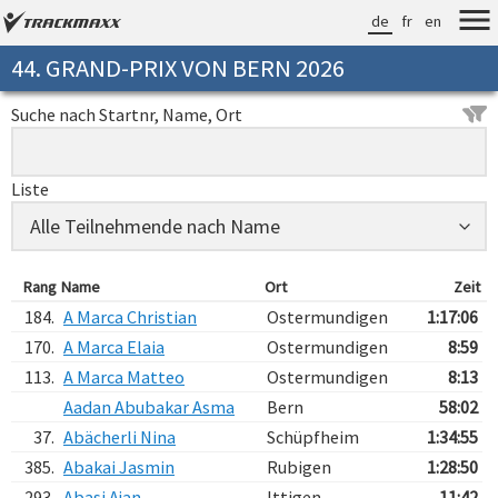
de
fr
en
44. GRAND-PRIX VON BERN 2026
Suche nach Startnr, Name, Ort
Liste
Rang
Name
Ort
Zeit
184.
A Marca Christian
Ostermundigen
1:17:06
170.
A Marca Elaia
Ostermundigen
8:59
113.
A Marca Matteo
Ostermundigen
8:13
Aadan Abubakar Asma
Bern
58:02
37.
Abächerli Nina
Schüpfheim
1:34:55
385.
Abakai Jasmin
Rubigen
1:28:50
293.
Abasi Ajan
Ittigen
11:42