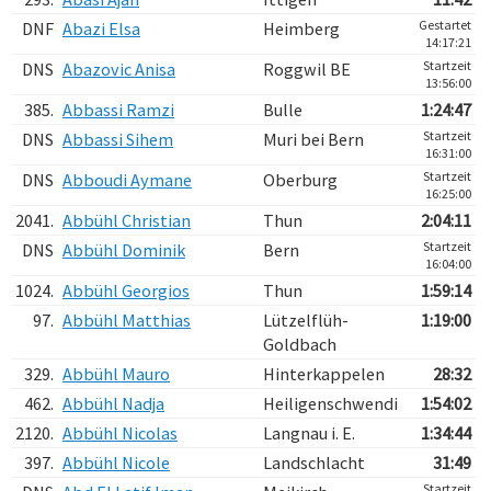
Gestartet
DNF
Abazi Elsa
Heimberg
14:17:21
Startzeit
DNS
Abazovic Anisa
Roggwil BE
13:56:00
385.
Abbassi Ramzi
Bulle
1:24:47
Startzeit
DNS
Abbassi Sihem
Muri bei Bern
16:31:00
Startzeit
DNS
Abboudi Aymane
Oberburg
16:25:00
2041.
Abbühl Christian
Thun
2:04:11
Startzeit
DNS
Abbühl Dominik
Bern
16:04:00
1024.
Abbühl Georgios
Thun
1:59:14
97.
Abbühl Matthias
Lützelflüh-
1:19:00
Goldbach
329.
Abbühl Mauro
Hinterkappelen
28:32
462.
Abbühl Nadja
Heiligenschwendi
1:54:02
2120.
Abbühl Nicolas
Langnau i. E.
1:34:44
397.
Abbühl Nicole
Landschlacht
31:49
Startzeit