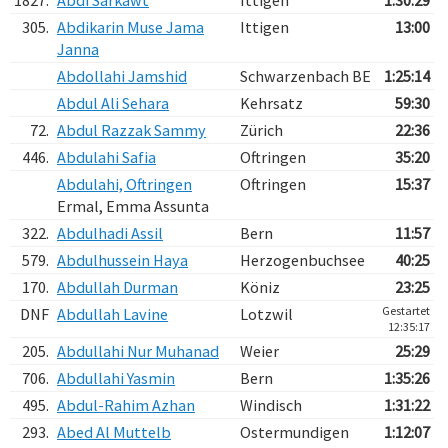
1827.
Abdi Sarkawt
Ittigen
1:30:29
305.
Abdikarin Muse Jama
Ittigen
13:00
Janna
Abdollahi Jamshid
Schwarzenbach BE
1:25:14
Abdul Ali Sehara
Kehrsatz
59:30
72.
Abdul Razzak Sammy
Zürich
22:36
446.
Abdulahi Safia
Oftringen
35:20
Abdulahi, Oftringen
Oftringen
15:37
Ermal, Emma Assunta
322.
Abdulhadi Assil
Bern
11:57
579.
Abdulhussein Haya
Herzogenbuchsee
40:25
170.
Abdullah Durman
Köniz
23:25
Gestartet
DNF
Abdullah Lavine
Lotzwil
12:35:17
205.
Abdullahi Nur Muhanad
Weier
25:29
706.
Abdullahi Yasmin
Bern
1:35:26
495.
Abdul-Rahim Azhan
Windisch
1:31:22
293.
Abed Al Muttelb
Ostermundigen
1:12:07