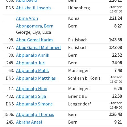
686.
Abid David
Bern
1:16:21
Startzeit
DNS
Abi-khalil Joseph
Hünenberg
16:07:00
Abma Aron
Köniz
1:31:24
Abongomera, Bern
Bern
8:27
George, Liya, Luca
98.
Abou Gamal Karim
Fislisbach
1:43:38
777.
Abou Gamal Mohamed
Fislisbach
1:43:08
30.
Abplanalp Annik
Bern
22:52
248.
Abplanalp Juri
Bern
24:06
63.
Abplanalp Malik
Münsingen
7:48
Startzeit
DNS
Abplanalp Matthias
Schliern b. Köniz
16:07:00
17.
Abplanalp Nino
Münsingen
6:26
482.
Abplanalp Silja
Brienz BE
32:50
Startzeit
DNS
Abplanalp Simone
Langendorf
16:49:00
1506.
Abplanalp Thomas
Bern
1:26:43
245.
Abraha Anael
Bern
9:21