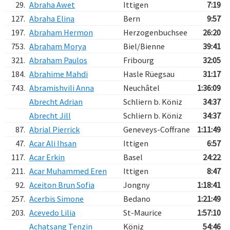
29.
Abraha Awet
Ittigen
7:19
127.
Abraha Elina
Bern
9:57
197.
Abraham Hermon
Herzogenbuchsee
26:20
753.
Abraham Morya
Biel/Bienne
39:41
321.
Abraham Paulos
Fribourg
32:05
184.
Abrahime Mahdi
Hasle Rüegsau
31:17
743.
Abramishvili Anna
Neuchâtel
1:36:09
Abrecht Adrian
Schliern b. Köniz
34:37
Abrecht Jill
Schliern b. Köniz
34:37
87.
Abrial Pierrick
Geneveys-Coffrane
1:11:49
47.
Acar Ali Ihsan
Ittigen
6:57
117.
Acar Erkin
Basel
24:22
211.
Acar Muhammed Eren
Ittigen
8:47
92.
Aceiton Brun Sofia
Jongny
1:18:41
257.
Acerbis Simone
Bedano
1:21:49
203.
Acevedo Lilia
St-Maurice
1:57:10
Achatsang Tenzin
Köniz
54:46