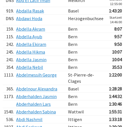
DNS
Abd El Latif Iman
Meikirch
12:55:00
919.
Abdalla Rasak
Basel
1:43:20
Startzeit
DNS
Abdawi Hoda
Herzogenbuchsee
14:46:00
159.
Abdella Akram
Bern
8:07
115.
Abdella Ayub
Bern
9:57
242.
Abdella Ekiram
Bern
9:50
245.
Abdella Hikma
Bern
10:07
241.
Abdella Jasmin
Bern
10:04
354.
Abdella Nebil
Bern
35:53
1113.
Abdelmessih George
St-Pierre-de-
1:22:00
Clages
365.
Abdelnour Alexandra
Basel
1:28:28
1173.
Abderhalden Jasmin
Bern
1:44:32
Abderhalden Lars
Bern
1:30:46
1540.
Abderhalden Sabina
Wattwil
1:55:31
536.
Abdi Nashmil
Ittigen
1:33:18