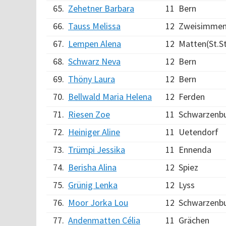
65.
Zehetner Barbara
11
Bern
66.
Tauss Melissa
12
Zweisimme
67.
Lempen Alena
12
Matten(St.S
68.
Schwarz Neva
12
Bern
69.
Thöny Laura
12
Bern
70.
Bellwald Maria Helena
12
Ferden
71.
Riesen Zoe
11
Schwarzenb
72.
Heiniger Aline
11
Uetendorf
73.
Trümpi Jessika
11
Ennenda
74.
Berisha Alina
12
Spiez
75.
Grünig Lenka
12
Lyss
76.
Moor Jorka Lou
12
Schwarzenb
77.
Andenmatten Célia
11
Grächen