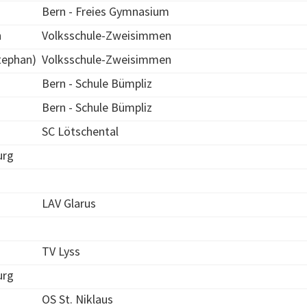
Bern - Freies Gymnasium
n
Volksschule-Zweisimmen
tephan)
Volksschule-Zweisimmen
Bern - Schule Bümpliz
Bern - Schule Bümpliz
SC Lötschental
urg
LAV Glarus
TV Lyss
urg
OS St. Niklaus