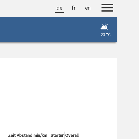
de
fr
en
23 °C
Zeit
Abstand
min/km
Startnr
Overall