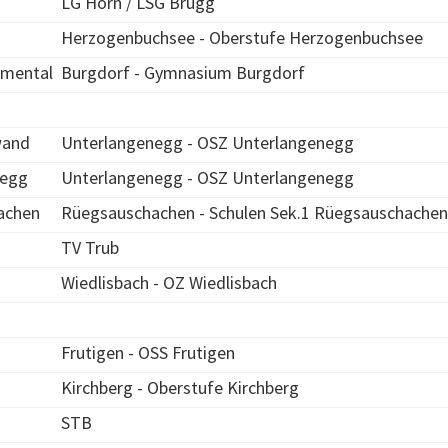
LG Horn / LSG Brugg
Herzogenbuchsee - Oberstufe Herzogenbuchsee
mmental
Burgdorf - Gymnasium Burgdorf
wand
Unterlangenegg - OSZ Unterlangenegg
negg
Unterlangenegg - OSZ Unterlangenegg
achen
Rüegsauschachen - Schulen Sek.1 Rüegsauschachen
TV Trub
Wiedlisbach - OZ Wiedlisbach
Frutigen - OSS Frutigen
Kirchberg - Oberstufe Kirchberg
STB