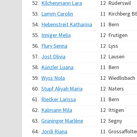
52.
Kilchenmann Lara
12
Rüderswil
53.
Lamm Carolin
11
Kirchberg B
54.
Hebenstreit Katharina
11
Bern
55.
Inniger Melia
12
Frutigen
56.
Flury Senna
12
Lyss
57.
Jost Olivia
12
Lausen
58.
Künzler Luana
11
Bern
59.
Wyss Nola
12
Wiedlisbach
60.
Stupf Aliyah Maria
12
Naters
61.
Riecker Larissa
11
Bern
62.
Kalmann Mila
12
Ittigen
63.
Grüninger Marlène
12
Segny
64.
Jordi Riana
11
Grossaffolte