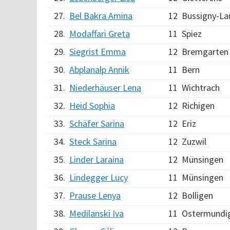
27.
Bel Bakra Amina
12
Bussigny-La
28.
Modaffari Greta
11
Spiez
29.
Siegrist Emma
12
Bremgarten 
30.
Abplanalp Annik
11
Bern
31.
Niederhäuser Lena
11
Wichtrach
32.
Heid Sophia
12
Richigen
33.
Schäfer Sarina
12
Eriz
34.
Steck Sarina
12
Zuzwil
35.
Linder Laraina
12
Münsingen
36.
Lindegger Lucy
11
Münsingen
37.
Prause Lenya
12
Bolligen
38.
Medilanski Iva
11
Ostermundi