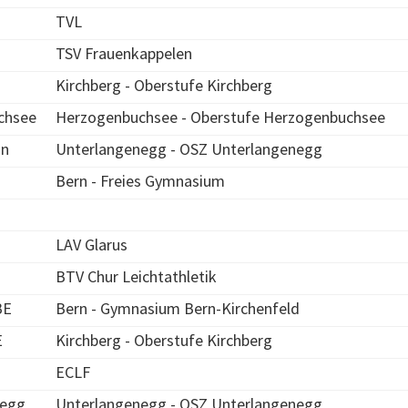
TVL
TSV Frauenkappelen
Kirchberg - Oberstufe Kirchberg
chsee
Herzogenbuchsee - Oberstufe Herzogenbuchsee
un
Unterlangenegg - OSZ Unterlangenegg
Bern - Freies Gymnasium
LAV Glarus
BTV Chur Leichtathletik
BE
Bern - Gymnasium Bern-Kirchenfeld
E
Kirchberg - Oberstufe Kirchberg
ECLF
negg
Unterlangenegg - OSZ Unterlangenegg