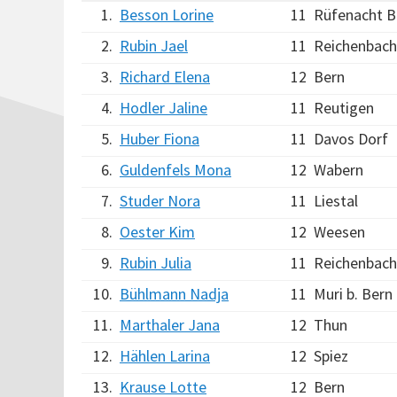
1.
Besson Lorine
11
Rüfenacht 
2.
Rubin Jael
11
Reichenbach 
3.
Richard Elena
12
Bern
4.
Hodler Jaline
11
Reutigen
5.
Huber Fiona
11
Davos Dorf
6.
Guldenfels Mona
12
Wabern
7.
Studer Nora
11
Liestal
8.
Oester Kim
12
Weesen
9.
Rubin Julia
11
Reichenbach 
10.
Bühlmann Nadja
11
Muri b. Bern
11.
Marthaler Jana
12
Thun
12.
Hählen Larina
12
Spiez
13.
Krause Lotte
12
Bern