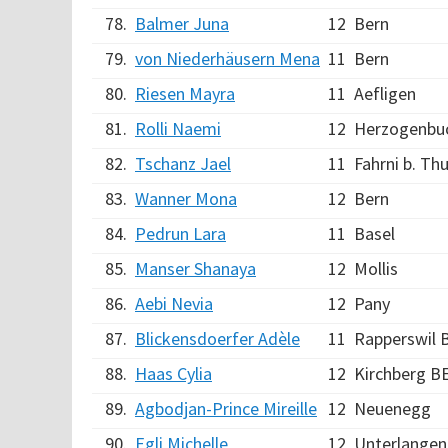
78.
Balmer Juna
12
Bern
79.
von Niederhäusern Mena
11
Bern
80.
Riesen Mayra
11
Aefligen
81.
Rolli Naemi
12
Herzogenbu
82.
Tschanz Jael
11
Fahrni b. Th
83.
Wanner Mona
12
Bern
84.
Pedrun Lara
11
Basel
85.
Manser Shanaya
12
Mollis
86.
Aebi Nevia
12
Pany
87.
Blickensdoerfer Adèle
11
Rapperswil 
88.
Haas Cylia
12
Kirchberg B
89.
Agbodjan-Prince Mireille
12
Neuenegg
90.
Egli Michelle
12
Unterlange