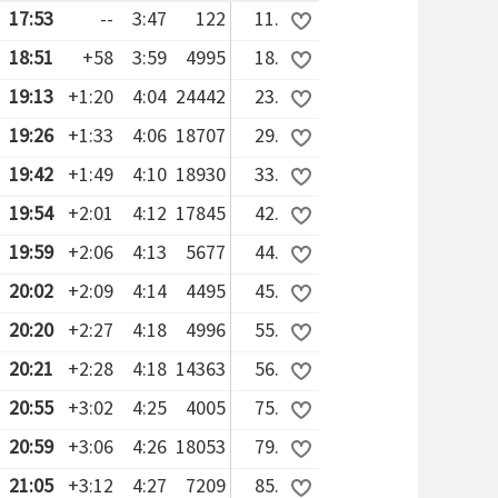
17:53
--
3:47
122
11.
18:51
+58
3:59
4995
18.
19:13
+1:20
4:04
24442
23.
19:26
+1:33
4:06
18707
29.
19:42
+1:49
4:10
18930
33.
19:54
+2:01
4:12
17845
42.
19:59
+2:06
4:13
5677
44.
20:02
+2:09
4:14
4495
45.
20:20
+2:27
4:18
4996
55.
20:21
+2:28
4:18
14363
56.
20:55
+3:02
4:25
4005
75.
20:59
+3:06
4:26
18053
79.
21:05
+3:12
4:27
7209
85.