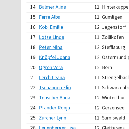
14.
Balmer Aline
11
Hinterkappe
15.
Ferre Alba
11
Gümligen
16.
Kobi Emilie
12
Jegenstorf
17.
Lotze Linda
11
Zollikofen
18.
Peter Mina
12
Steffisburg
19.
Knöpfel Joana
12
Ostermundi
20.
Ögren Vera
12
Bern
21.
Lerch Leana
11
Strengelbac
22.
Tschannen Elin
11
Schwarzenb
23.
Teuscher Anna
12
Winterthur
24.
Pfander Ronja
12
Gerzensee
25.
Zürcher Lynn
11
Sumiswald
26.
Leuenberger Lisa
12
Gletterens