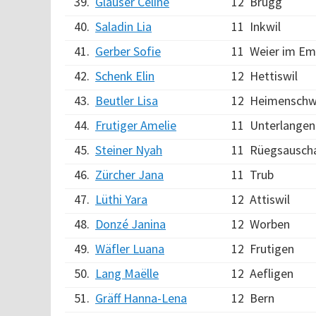
39.
Glauser Céline
12
Brugg
40.
Saladin Lia
11
Inkwil
41.
Gerber Sofie
11
Weier im E
42.
Schenk Elin
12
Hettiswil
43.
Beutler Lisa
12
Heimensch
44.
Frutiger Amelie
11
Unterlange
45.
Steiner Nyah
11
Rüegsausch
46.
Zürcher Jana
11
Trub
47.
Lüthi Yara
12
Attiswil
48.
Donzé Janina
12
Worben
49.
Wäfler Luana
12
Frutigen
50.
Lang Maëlle
12
Aefligen
51.
Gräff Hanna-Lena
12
Bern