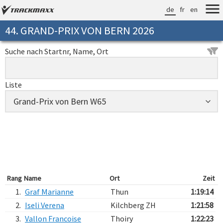
de
fr
en
44. GRAND-PRIX VON BERN 2026
Suche nach Startnr, Name, Ort
Liste
Rang
Name
Ort
Zeit
1.
Graf Marianne
Thun
1:19:14
2.
Iseli Verena
Kilchberg ZH
1:21:58
3.
Vallon Francoise
Thoiry
1:22:23