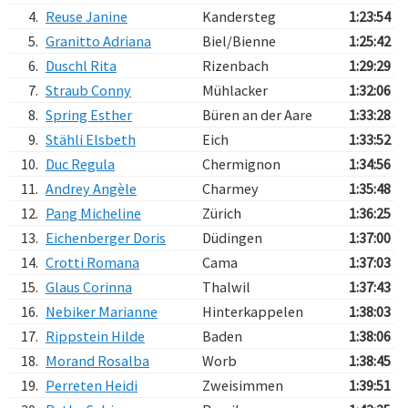
4.
Reuse Janine
Kandersteg
1:23:54
5.
Granitto Adriana
Biel/Bienne
1:25:42
6.
Duschl Rita
Rizenbach
1:29:29
7.
Straub Conny
Mühlacker
1:32:06
8.
Spring Esther
Büren an der Aare
1:33:28
9.
Stähli Elsbeth
Eich
1:33:52
10.
Duc Regula
Chermignon
1:34:56
11.
Andrey Angèle
Charmey
1:35:48
12.
Pang Micheline
Zürich
1:36:25
13.
Eichenberger Doris
Düdingen
1:37:00
14.
Crotti Romana
Cama
1:37:03
15.
Glaus Corinna
Thalwil
1:37:43
16.
Nebiker Marianne
Hinterkappelen
1:38:03
17.
Rippstein Hilde
Baden
1:38:06
18.
Morand Rosalba
Worb
1:38:45
19.
Perreten Heidi
Zweisimmen
1:39:51