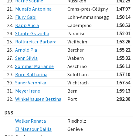
20.
Rathe Sabine
Russikon
1:42:25
21.
Munafo Antonina
Crans-près-Céligny
1:47:07
22.
Flury Gabi
Lohn-Ammannsegg
1:50:14
23.
Rapp Alicia
Cadempino
1:50:53
24.
Stante Graziella
Paradiso
1:52:01
25.
Röllnreiter Barbara
Weilheim
1:53:26
26.
Arnold Pia
Bercher
1:55:22
27.
Senn Silvia
Wabern
1:55:32
28.
Sommer Marianne
Aeschi So
1:56:11
29.
Born Katharina
Solothurn
1:57:10
30.
Saner Veronika
Wichtrach
1:57:54
31.
Meyer Irene
Bern
1:59:13
32.
Winkelhausen Bettina
Port
2:02:36
DNS
Walker Renata
Riedholz
El Mansour Dalila
Genève